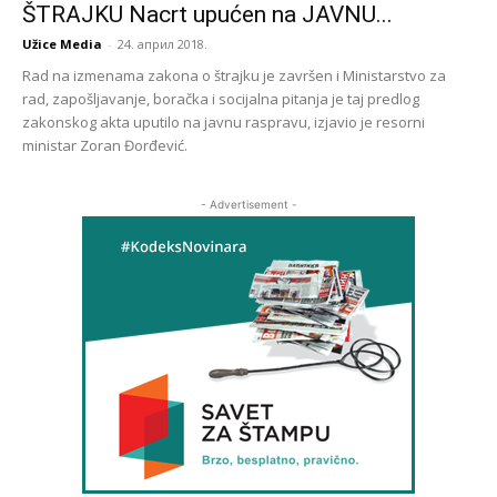
ŠTRAJKU Nacrt upućen na JAVNU...
Užice Media
-
24. април 2018.
Rad na izmenama zakona o štrajku je završen i Ministarstvo za
rad, zapošljavanje, boračka i socijalna pitanja je taj predlog
zakonskog akta uputilo na javnu raspravu, izjavio je resorni
ministar Zoran Đorđević.
- Advertisement -