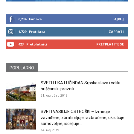
6,234
Fanova
LAJKUJ
1,729
Pratilaca
ZAPRATI
423
Pretplatnici
PRETPLATITE SE
POPULARNO
SVETI LUKA LUČINDAN Srpska slava i veliki
hrišćanski praznik
31. октобар 2018.
SVETI VASILIJE OSTROŠKI – Izmiruje
zavađene, zbratimljuje razbraćene, ukroćuje
samovoljne, isceljuje...
14. мај 2019.