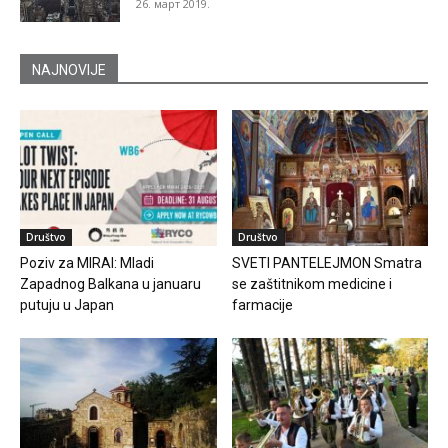
26. март 2019.
NAJNOVIJE
Društvo
Društvo
Poziv za MIRAI: Mladi
SVETI PANTELEJMON Smatra
Zapadnog Balkana u januaru
se zaštitnikom medicine i
putuju u Japan
farmacije