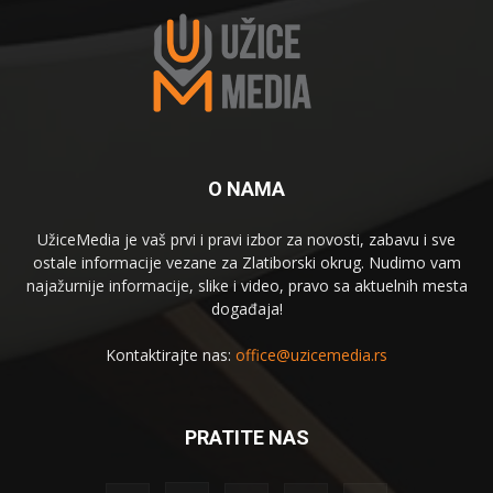
O NAMA
UžiceMedia je vaš prvi i pravi izbor za novosti, zabavu i sve
ostale informacije vezane za Zlatiborski okrug. Nudimo vam
najažurnije informacije, slike i video, pravo sa aktuelnih mesta
događaja!
Kontaktirajte nas:
office@uzicemedia.rs
PRATITE NAS