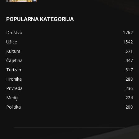
POPULARNA KATEGORIJA
Društvo
1762
Užice
1542
Kultura
571
Čajetina
447
Turizam
317
Hronika
288
Privreda
236
Mediji
224
Politika
200