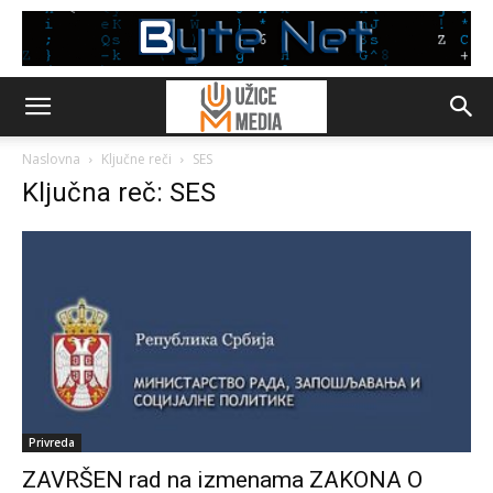
Naslovna
Ključne reči
SES
Ključna reč: SES
Privreda
ZAVRŠEN rad na izmenama ZAKONA O