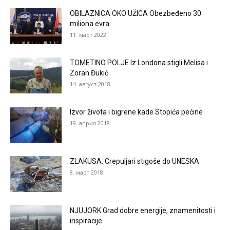
OBILAZNICA OKO UŽICA Obezbeđeno 30
miliona evra
11. март 2022.
TOMETINO POLJE Iz Londona stigli Melisa i
Zoran Đukić
14. август 2018.
Izvor života i bigrene kade Stopića pećine
19. април 2018.
ZLAKUSA: Crepuljari stigoše do UNESKA
8. март 2018.
NJUJORK Grad dobre energije, znamenitosti i
inspiracije