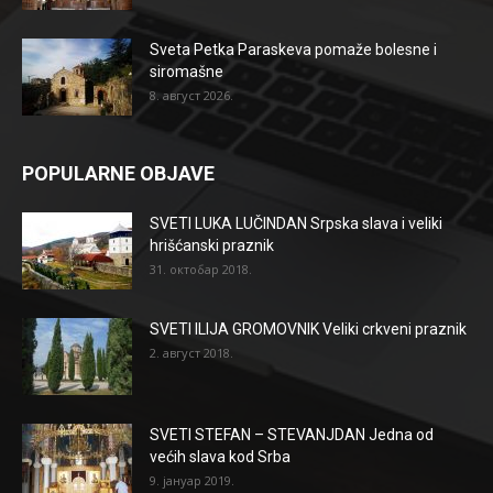
Sveta Petka Paraskeva pomaže bolesne i
siromašne
8. август 2026.
POPULARNE OBJAVE
SVETI LUKA LUČINDAN Srpska slava i veliki
hrišćanski praznik
31. октобар 2018.
SVETI ILIJA GROMOVNIK Veliki crkveni praznik
2. август 2018.
SVETI STEFAN – STEVANJDAN Jedna od
većih slava kod Srba
9. јануар 2019.