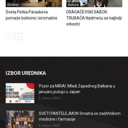
Društvo
Kultura
Sveta Petka Paraskeva
DRAGAČEVSKI SABOR
pomaže bolesne i siromašne
TRUBAČA Nadmeću se najbolji
orkestri
IZBOR UREDNIKA
Poziv za MIRAI: Mladi Zapadnog Balkana u
januaru putuju u Japan
9. август 2026.
SVETI PANTELEJMON Smatra se zaštitnikom
medicine i farmacije
9. август 2026.