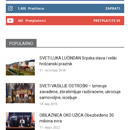
1,420
Pratilaca
ZAPRATI
423
Pretplatnici
PRETPLATITE SE
POPULARNO
SVETI LUKA LUČINDAN Srpska slava i veliki
hrišćanski praznik
31. октобар 2018.
SVETI VASILIJE OSTROŠKI – Izmiruje
zavađene, zbratimljuje razbraćene, ukroćuje
samovoljne, isceljuje...
14. мај 2019.
OBILAZNICA OKO UŽICA Obezbeđeno 30
miliona evra
11. март 2022.