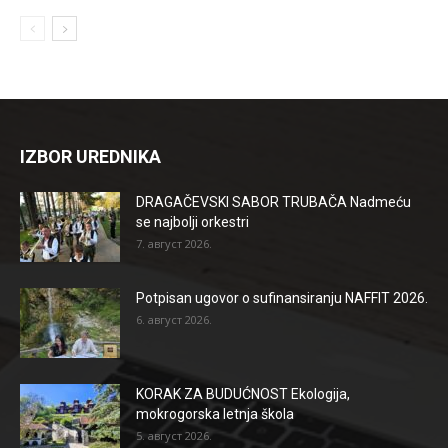
IZBOR UREDNIKA
DRAGAČEVSKI SABOR TRUBAČA Nadmeću
se najbolji orkestri
7. август 2026.
Potpisan ugovor o sufinansiranju NAFFIT 2026.
6. август 2026.
KORAK ZA BUDUĆNOST Ekologija,
mokrogorska letnja škola
5. август 2026.