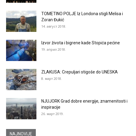
TOMETINO POLJE Iz Londona stigli Melisa i
Zoran Đukić
14. август 2018.
Izvor života i bigrene kade Stopića pećine
19. април 2018.
ZLAKUSA: Crepuljari stigoše do UNESKA
8. март 2018.
NJUJORK Grad dobre energije, znamenitosti i
inspiracije
26. март 2019.
NAJNOVIJE