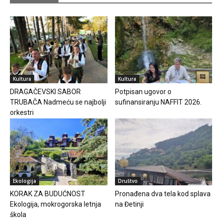
Kultura
Kultura
DRAGAČEVSKI SABOR
Potpisan ugovor o
TRUBAČA Nadmeću se najbolji
sufinansiranju NAFFIT 2026.
orkestri
Ekologija
Društvo
KORAK ZA BUDUĆNOST
Pronađena dva tela kod splava
Ekologija, mokrogorska letnja
na Đetinji
škola