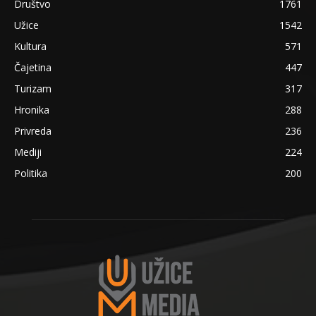
Društvo
1761
Užice
1542
Kultura
571
Čajetina
447
Turizam
317
Hronika
288
Privreda
236
Mediji
224
Politika
200