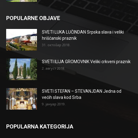
POPULARNE OBJAVE
SVETI LUKA LUČINDAN Srpska slava i veliki
hrišćanski praznik
31. октобар 2018.
SVETI ILIJA GROMOVNIK Veliki crkveni praznik
2. август 2018.
SVETI STEFAN – STEVANJDAN Jedna od
većih slava kod Srba
9. јануар 2019.
POPULARNA KATEGORIJA