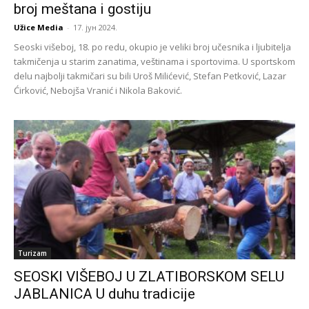
broj meštana i gostiju
Užice Media
-
17. јун 2024.
Seoski višeboj, 18. po redu, okupio je veliki broj učesnika i ljubitelja
takmičenja u starim zanatima, veštinama i sportovima. U sportskom
delu najbolji takmičari su bili Uroš Milićević, Stefan Petković, Lazar
Ćirković, Nebojša Vranić i Nikola Baković.
Turizam
SEOSKI VIŠEBOJ U ZLATIBORSKOM SELU
JABLANICA U duhu tradicije