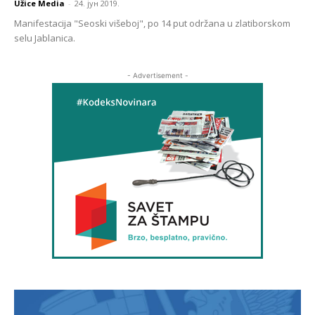
Užice Media
-
24. јун 2019.
Manifestacija "Seoski višeboj", po 14 put održana u zlatiborskom
selu Jablanica.
- Advertisement -