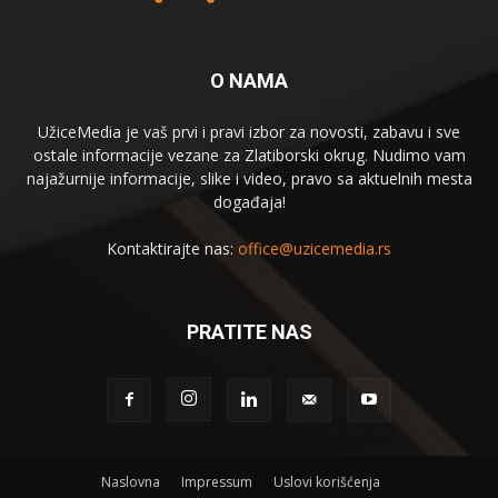
O NAMA
UžiceMedia je vaš prvi i pravi izbor za novosti, zabavu i sve
ostale informacije vezane za Zlatiborski okrug. Nudimo vam
najažurnije informacije, slike i video, pravo sa aktuelnih mesta
događaja!
Kontaktirajte nas:
office@uzicemedia.rs
PRATITE NAS
Naslovna
Impressum
Uslovi korišćenja