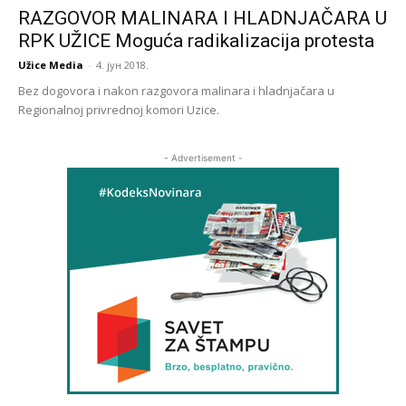
RAZGOVOR MALINARA I HLADNJAČARA U
RPK UŽICE Moguća radikalizacija protesta
Užice Media
-
4. јун 2018.
Bez dogovora i nakon razgovora malinara i hladnjačara u
Regionalnoj privrednoj komori Uzice.
- Advertisement -