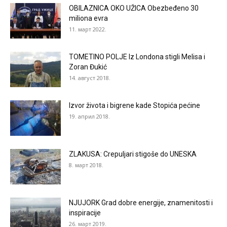
OBILAZNICA OKO UŽICA Obezbeđeno 30
miliona evra
11. март 2022.
TOMETINO POLJE Iz Londona stigli Melisa i
Zoran Đukić
14. август 2018.
Izvor života i bigrene kade Stopića pećine
19. април 2018.
ZLAKUSA: Crepuljari stigoše do UNESKA
8. март 2018.
NJUJORK Grad dobre energije, znamenitosti i
inspiracije
26. март 2019.