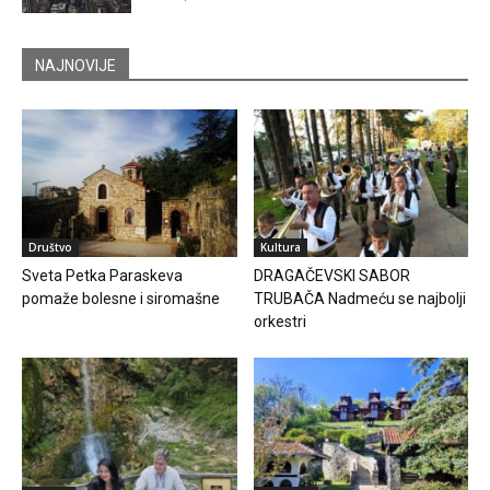
NAJNOVIJE
Društvo
Kultura
Sveta Petka Paraskeva
DRAGAČEVSKI SABOR
pomaže bolesne i siromašne
TRUBAČA Nadmeću se najbolji
orkestri