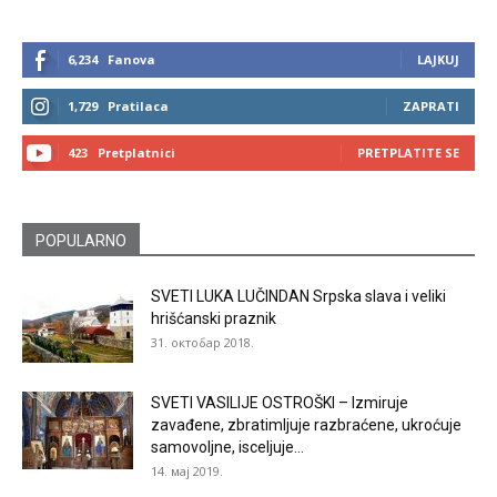
6,234
Fanova
LAJKUJ
1,729
Pratilaca
ZAPRATI
423
Pretplatnici
PRETPLATITE SE
POPULARNO
SVETI LUKA LUČINDAN Srpska slava i veliki
hrišćanski praznik
31. октобар 2018.
SVETI VASILIJE OSTROŠKI – Izmiruje
zavađene, zbratimljuje razbraćene, ukroćuje
samovoljne, isceljuje...
14. мај 2019.