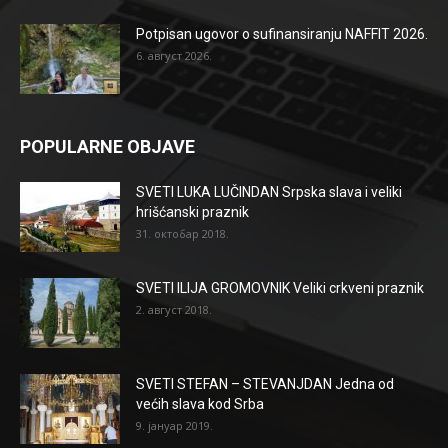
Potpisan ugovor o sufinansiranju NAFFIT 2026.
6. август 2026.
POPULARNE OBJAVE
SVETI LUKA LUČINDAN Srpska slava i veliki
hrišćanski praznik
31. октобар 2018.
SVETI ILIJA GROMOVNIK Veliki crkveni praznik
2. август 2018.
SVETI STEFAN – STEVANJDAN Jedna od
većih slava kod Srba
9. јануар 2019.