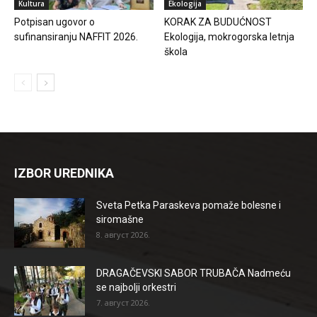
Kultura
Ekologija
Potpisan ugovor o
KORAK ZA BUDUĆNOST
sufinansiranju NAFFIT 2026.
Ekologija, mokrogorska letnja
škola
IZBOR UREDNIKA
Sveta Petka Paraskeva pomaže bolesne i
siromašne
8. август 2026.
DRAGAČEVSKI SABOR TRUBAČA Nadmeću
se najbolji orkestri
7. август 2026.