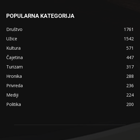
POPULARNA KATEGORIJA
Društvo
1761
Užice
1542
Kultura
571
Čajetina
447
Turizam
317
Hronika
288
Privreda
236
Mediji
224
Politika
200