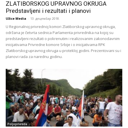
ZLATIBORSKOG UPRAVNOG OKRUGA
Predstavljeni i rezultati i planovi
Užice Media
-
13. децембар 2018.
U Regionalnoj privrednoj komori Zlatiborskog upravnog okruga,
održana je četvrta sednica Parlamenta privrednika na kojoj su
predstavljeni rezultati o pokrenutim i realizovanim zakonodavnim
inicijativama Privredne komore Srbije i o inicijativama RPK
Zlatiborskog upravnog okruga u protekloj godini. Prezentovani su i
planovi rada za narednu godinu.
Poljoprivreda