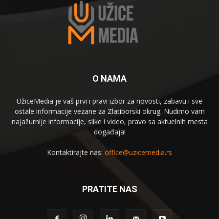
O NAMA
UžiceMedia je vaš prvi i pravi izbor za novosti, zabavu i sve
ostale informacije vezane za Zlatiborski okrug. Nudimo vam
najažurnije informacije, slike i video, pravo sa aktuelnih mesta
događaja!
Kontaktirajte nas:
office@uzicemedia.rs
PRATITE NAS