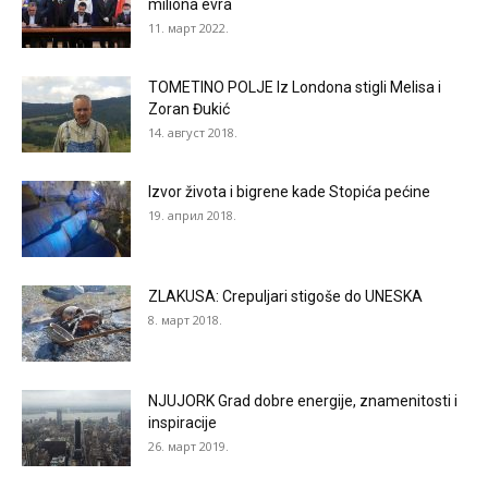
miliona evra
11. март 2022.
TOMETINO POLJE Iz Londona stigli Melisa i
Zoran Đukić
14. август 2018.
Izvor života i bigrene kade Stopića pećine
19. април 2018.
ZLAKUSA: Crepuljari stigoše do UNESKA
8. март 2018.
NJUJORK Grad dobre energije, znamenitosti i
inspiracije
26. март 2019.