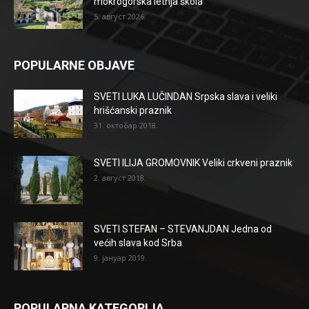
mokrogorska letnja škola
5. август 2026.
POPULARNE OBJAVE
SVETI LUKA LUČINDAN Srpska slava i veliki
hrišćanski praznik
31. октобар 2018.
SVETI ILIJA GROMOVNIK Veliki crkveni praznik
2. август 2018.
SVETI STEFAN – STEVANJDAN Jedna od
većih slava kod Srba
9. јануар 2019.
POPULARNA KATEGORIJA