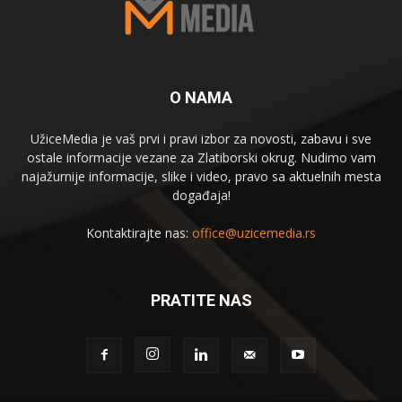
O NAMA
UžiceMedia je vaš prvi i pravi izbor za novosti, zabavu i sve
ostale informacije vezane za Zlatiborski okrug. Nudimo vam
najažurnije informacije, slike i video, pravo sa aktuelnih mesta
događaja!
Kontaktirajte nas:
office@uzicemedia.rs
PRATITE NAS