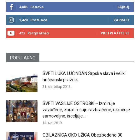
4,885
Fanova
LAJKUJ
1,420
Pratilaca
ZAPRATI
423
Pretplatnici
PRETPLATITE SE
POPULARNO
SVETI LUKA LUČINDAN Srpska slava i veliki
hrišćanski praznik
31. октобар 2018.
SVETI VASILIJE OSTROŠKI – Izmiruje
zavađene, zbratimljuje razbraćene, ukroćuje
samovoljne, isceljuje...
14. мај 2019.
OBILAZNICA OKO UŽICA Obezbeđeno 30