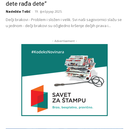
dete rađa dete”
Nadežda Tošić
-
19. фебруар 2025.
Dečji brakovi - Problem i složen i velik. Svi naši sagovornici slažu se
u jednom - dečji brakovi su očigledno kršenje dečjih prava i...
- Advertisement -