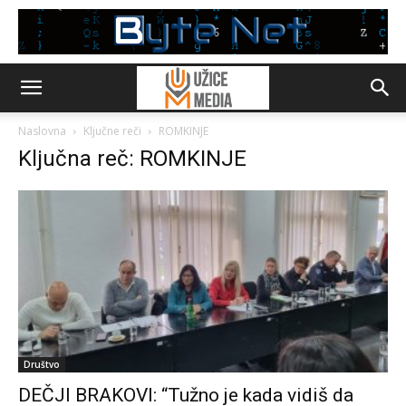
Naslovna
Ključne reči
ROMKINJE
Ključna reč: ROMKINJE
Društvo
DEČJI BRAKOVI: “Tužno je kada vidiš da