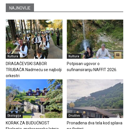
NAJNOVIJE
Kultura
Kultura
DRAGAČEVSKI SABOR
Potpisan ugovor o
TRUBAČA Nadmeću se najbolji
sufinansiranju NAFFIT 2026.
orkestri
Ekologija
Društvo
KORAK ZA BUDUĆNOST
Pronađena dva tela kod splava
Ekologija, mokrogorska letnja
na Đetinji