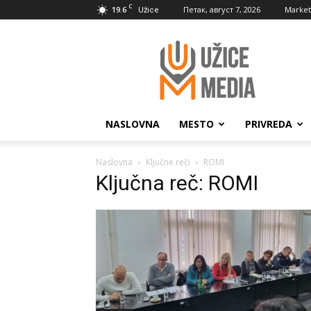
C
19.6
Петак, август 7, 2026
Market
Užice
UžiceMedia
NASLOVNA
MESTO
PRIVREDA
Naslovna
Ključne reči
ROMI
Ključna reč: ROMI