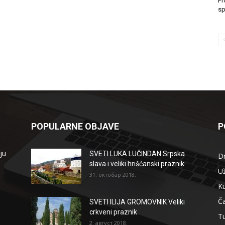
Pr
sp
POPULARNE OBJAVE
P
ju
SVETI LUKA LUČINDAN Srpska
D
slava i veliki hrišćanski praznik
Už
31. октобар 2018.
Ku
Ča
SVETI ILIJA GROMOVNIK Veliki
crkveni praznik
T
2. август 2018.