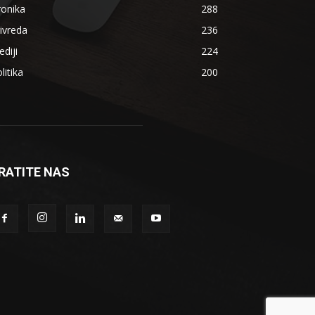
ronika
288
ivreda
236
diji
224
litika
200
RATITE NAS