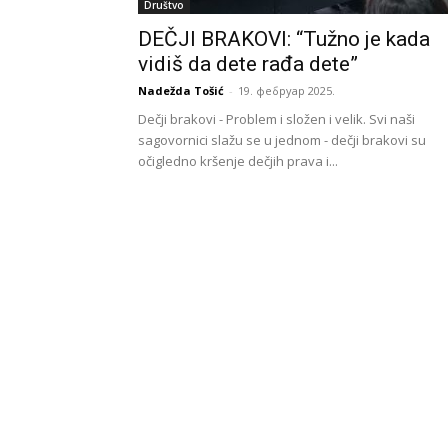
Društvo
DEČJI BRAKOVI: “Tužno je kada
vidiš da dete rađa dete”
Nadežda Tošić
-
19. фебруар 2025.
Dečji brakovi - Problem i složen i velik. Svi naši
sagovornici slažu se u jednom - dečji brakovi su
očigledno kršenje dečjih prava i...