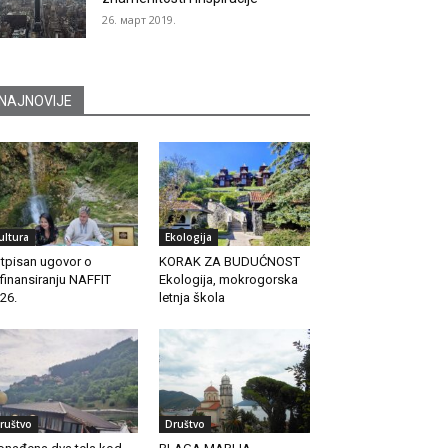
26. март 2019.
NAJNOVIJE
ultura
Ekologija
tpisan ugovor o
KORAK ZA BUDUĆNOST
finansiranju NAFFIT
Ekologija, mokrogorska
26.
letnja škola
ruštvo
Društvo