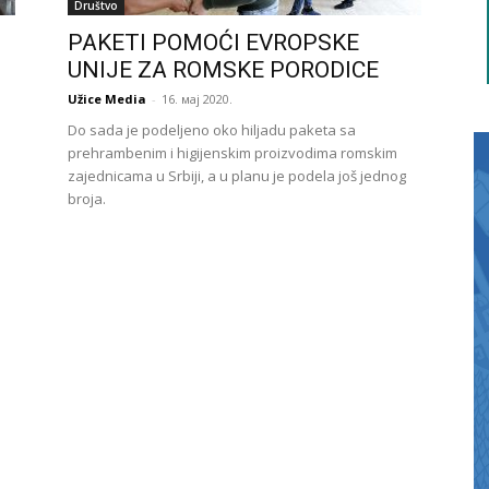
Društvo
PAKETI POMOĆI EVROPSKE
UNIJE ZA ROMSKE PORODICE
Užice Media
-
16. мај 2020.
Do sada je podeljeno oko hiljadu paketa sa
prehrambenim i higijenskim proizvodima romskim
zajednicama u Srbiji, a u planu je podela još jednog
broja.