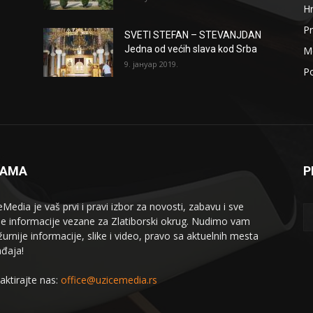
H
Pr
SVETI STEFAN – STEVANJDAN
Jedna od većih slava kod Srba
Me
9. јануар 2019.
Po
NAMA
P
eMedia je vaš prvi i pravi izbor za novosti, zabavu i sve
le informacije vezane za Zlatiborski okrug. Nudimo vam
žurnije informacije, slike i video, pravo sa aktuelnih mesta
đaja!
aktirajte nas:
office@uzicemedia.rs