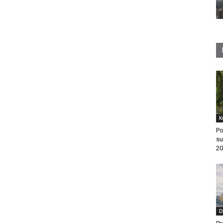
K
Po
su
20
D