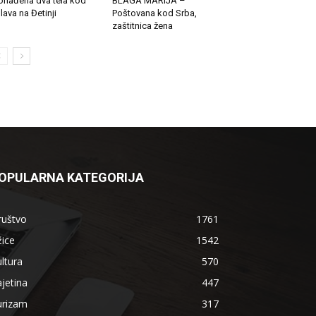
onađena dva tela kod
BLAGA MARIJA –
lava na Đetinji
Poštovana kod Srba,
zaštitnica žena
OPULARNA KATEGORIJA
ruštvo
1761
ice
1542
ltura
570
jetina
447
urizam
317