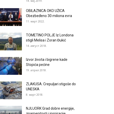
14. мај 2019.
OBILAZNICA OKO UŽICA
Obezbeđeno 30 miliona evra
11. март 2022.
TOMETINO POLJE Iz Londona
stigli Melisa i Zoran Đukić
14. август 2018.
Izvor života i bigrene kade
Stopića pećine
19. април 2018.
ZLAKUSA: Crepuljari stigoše do
UNESKA
8. март 2018.
NJUJORK Grad dobre energije,
znamenitosti i inspiracije