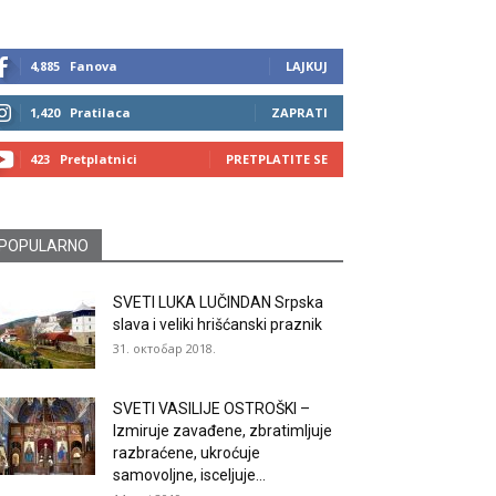
4,885
Fanova
LAJKUJ
1,420
Pratilaca
ZAPRATI
423
Pretplatnici
PRETPLATITE SE
POPULARNO
SVETI LUKA LUČINDAN Srpska
slava i veliki hrišćanski praznik
31. октобар 2018.
SVETI VASILIJE OSTROŠKI –
Izmiruje zavađene, zbratimljuje
razbraćene, ukroćuje
samovoljne, isceljuje...