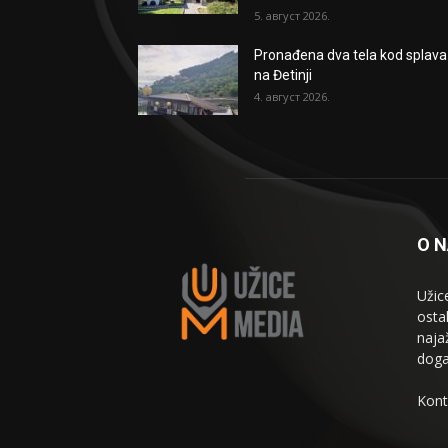
5. август 2026.
Pronađena dva tela kod splava
na Đetinji
4. август 2026.
O 
Užic
osta
naja
doga
Kont