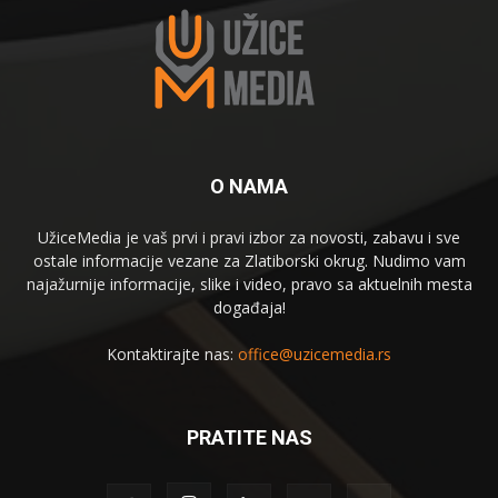
O NAMA
UžiceMedia je vaš prvi i pravi izbor za novosti, zabavu i sve
ostale informacije vezane za Zlatiborski okrug. Nudimo vam
najažurnije informacije, slike i video, pravo sa aktuelnih mesta
događaja!
Kontaktirajte nas:
office@uzicemedia.rs
PRATITE NAS