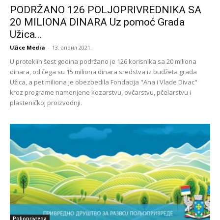
PODRŽANO 126 POLJOPRIVREDNIKA SA
20 MILIONA DINARA Uz pomoć Grada
Užica...
Užice Media
-
13. април 2021.
U proteklih šest godina podržano je 126 korisnika sa 20 miliona
dinara, od čega su 15 miliona dinara sredstva iz budžeta grada
Užica, a pet miliona je obezbedila Fondacija "Ana i Vlade Divac"
kroz programe namenjene kozarstvu, ovčarstvu, pčelarstvu i
plasteničkoj proizvodnji.
Poljoprivreda