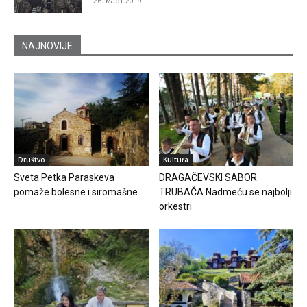
26. март 2019.
NAJNOVIJE
Društvo
Kultura
Sveta Petka Paraskeva
DRAGAČEVSKI SABOR
pomaže bolesne i siromašne
TRUBAČA Nadmeću se najbolji
orkestri