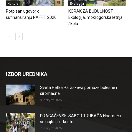
Kultura
Ekologija
Potpisan ugovor o
KORAK ZA BUDUĆNOST
sufinansiranju NAFFIT 2026.
Ekologija, mokrogorska letnja
škola
IZBOR UREDNIKA
Sveta Petka Paraskeva pomaže bolesne i
siromašne
8. август 2026.
DRAGAČEVSKI SABOR TRUBAČA Nadmeću
se najbolji orkestri
7. август 2026.