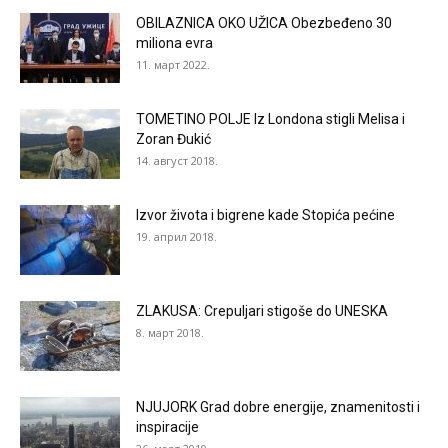
OBILAZNICA OKO UŽICA Obezbeđeno 30
miliona evra
11. март 2022.
TOMETINO POLJE Iz Londona stigli Melisa i
Zoran Đukić
14. август 2018.
Izvor života i bigrene kade Stopića pećine
19. април 2018.
ZLAKUSA: Crepuljari stigoše do UNESKA
8. март 2018.
NJUJORK Grad dobre energije, znamenitosti i
inspiracije