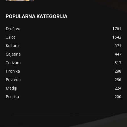
POPULARNA KATEGORIJA
Društvo
1761
Užice
1542
Kultura
571
Čajetina
447
Turizam
317
Hronika
288
Privreda
236
Mediji
224
Politika
200