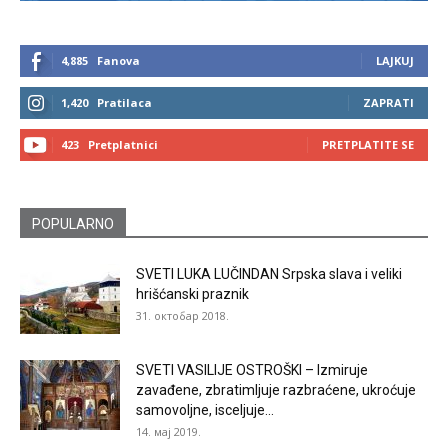
4,885
Fanova
LAJKUJ
1,420
Pratilaca
ZAPRATI
423
Pretplatnici
PRETPLATITE SE
POPULARNO
SVETI LUKA LUČINDAN Srpska slava i veliki
hrišćanski praznik
31. октобар 2018.
SVETI VASILIJE OSTROŠKI – Izmiruje
zavađene, zbratimljuje razbraćene, ukroćuje
samovoljne, isceljuje...
14. мај 2019.