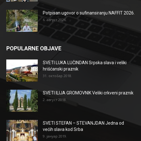
Potpisan ugovor o sufinansiranju NAFFIT 2026.
6. август 2026.
POPULARNE OBJAVE
SVETI LUKA LUČINDAN Srpska slava i veliki
hrišćanski praznik
31. октобар 2018.
SVETI ILIJA GROMOVNIK Veliki crkveni praznik
2. август 2018.
SVETI STEFAN – STEVANJDAN Jedna od
većih slava kod Srba
9. јануар 2019.