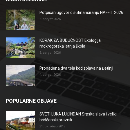
Potpisan ugovor o sufinansiranju NAFFIT 2026.
6. август 2026.
KORAK ZA BUDUĆNOST Ekologija,
mokrogorska letnja škola
5. август 2026.
Pronađena dva tela kod splava na Đetinji
4. август 2026.
POPULARNE OBJAVE
SVETI LUKA LUČINDAN Srpska slava i veliki
hrišćanski praznik
31. октобар 2018.