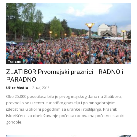
Turizam
ZLATIBOR Prvomajski praznici i RADNO i
PARADNO
Užice Media
-
2. мај 2018.
Oko 25.000 posetilaca bilo je prvog majskog dana na Zlatiboru,
provodilo se u centru turističkog naselja i po mnogobrojnim
izletištima u okolini pogodnim za uranke i roštiljanja. Praznik
iskorišćen i za obeležavanje početka radova na početnoj stanici
gondole.