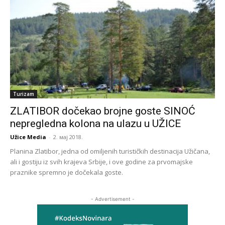
Turizam
ZLATIBOR dočekao brojne goste SINOĆ
nepregledna kolona na ulazu u UŽICE
Užice Media
-
2. мај 2018.
Planina Zlatibor, jedna od omiljenih turističkih destinacija Užičana,
ali i gostiju iz svih krajeva Srbije, i ove godine za prvomajske
praznike spremno je dočekala goste.
- Advertisement -