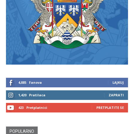
4,885
Fanova
LAJKUJ
1,420
Pratilaca
ZAPRATI
423
Pretplatnici
PRETPLATITE SE
POPULARNO