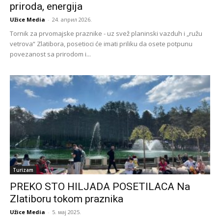
priroda, energija
Užice Media
-
24. април 2026.
Tornik za prvomajske praznike - uz svež planinski vazduh i „ružu
vetrova“ Zlatibora, posetioci će imati priliku da osete potpunu
povezanost sa prirodom i...
Turizam
PREKO STO HILJADA POSETILACA Na
Zlatiboru tokom praznika
Užice Media
-
5. мај 2025.