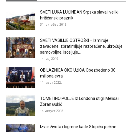
SVETI LUKA LUČINDAN Srpska slava i veliki
hrišćanski praznik
31. октобар 2018.
SVETI VASILIJE OSTROŠKI – Izmiruje
zavađene, zbratimljuje razbraćene, ukroćuje
samovoljne, isceljuje...
14. мај 2019.
OBILAZNICA OKO UŽICA Obezbeđeno 30
miliona evra
11. март 2022.
TOMETINO POLJE Iz Londona stigli Melisa i
Zoran Đukić
14. август 2018.
Izvor života i bigrene kade Stopića pećine