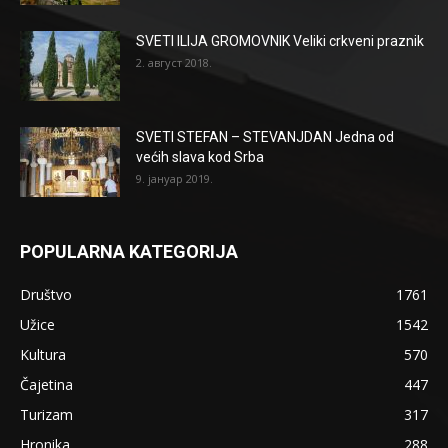
SVETI ILIJA GROMOVNIK Veliki crkveni praznik
2. август 2018.
SVETI STEFAN – STEVANJDAN Jedna od
većih slava kod Srba
9. јануар 2019.
POPULARNA KATEGORIJA
Društvo
1761
Užice
1542
Kultura
570
Čajetina
447
Turizam
317
Hronika
288