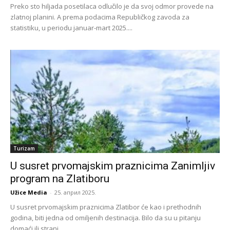
Preko sto hiljada posetilaca odlučilo je da svoj odmor provede na
zlatnoj planini. A prema podacima Republičkog zavoda za
statistiku, u periodu januar-mart 2025....
Turizam
U susret prvomajskim praznicima Zanimljiv
program na Zlatiboru
Užice Media
-
25. април 2025.
U susret prvomajskim praznicima Zlatibor će kao i prethodnih
godina, biti jedna od omiljenih destinacija. Bilo da su u pitanju
domaći ili strani...