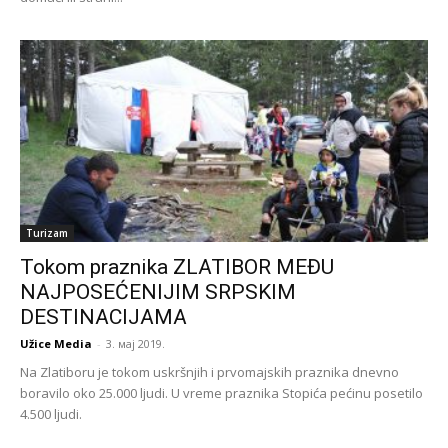
Turizam
Tokom praznika ZLATIBOR MEĐU
NAJPOSEĆENIJIM SRPSKIM
DESTINACIJAMA
Užice Media
-
3. мај 2019.
Na Zlatiboru je tokom uskršnjih i prvomajskih praznika dnevno
boravilo oko 25.000 ljudi. U vreme praznika Stopića pećinu posetilo
4.500 ljudi.