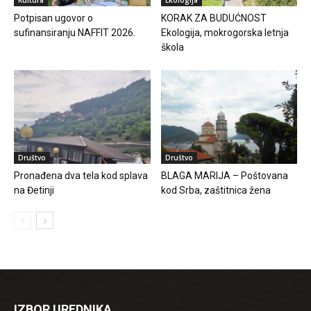
Kultura
Ekologija
Potpisan ugovor o
KORAK ZA BUDUĆNOST
sufinansiranju NAFFIT 2026.
Ekologija, mokrogorska letnja
škola
Društvo
Društvo
Pronađena dva tela kod splava
BLAGA MARIJA – Poštovana
na Đetinji
kod Srba, zaštitnica žena
IZBOR UREDNIKA