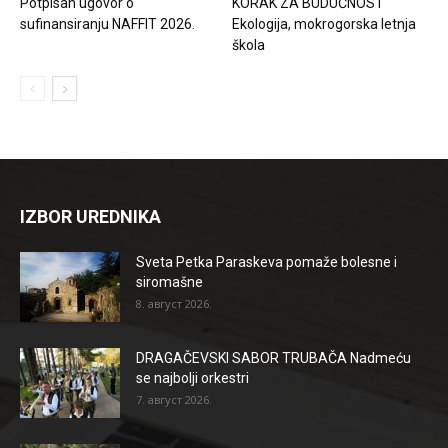
Potpisan ugovor o
KORAK ZA BUDUĆNOST
sufinansiranju NAFFIT 2026.
Ekologija, mokrogorska letnja
škola
IZBOR UREDNIKA
Sveta Petka Paraskeva pomaže bolesne i
siromašne
8. август 2026.
DRAGAČEVSKI SABOR TRUBAČA Nadmeću
se najbolji orkestri
7. август 2026.