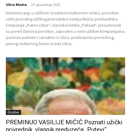
Užice Media
-
24. децембар 2020.
Komemoraciji, u užičkom Gradskom kulturnom centru, povodom
smrti poznatog užičkog privrednika Vasilija Mićića, predsednika
kompanije „Putevi Užice“ i vlasnika hotela „Palisad“, prisustvovali
su pored članova porodice, zaposleni u ovim užičkim kompanijama,
poslovni partneri i saradnici iz Užica, predstavnici privrednog,
javnog i kulturnog života Grada Užica.
Društvo
PREMINUO VASILIJE MIĆIĆ Poznati užički
privrednik, vlasnik preduzeća „Putevi“