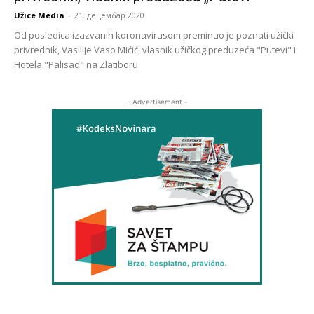
Užice Media
-
21. децембар 2020.
Od posledica izazvanih koronavirusom preminuo je poznati užički
privrednik, Vasilije Vaso Mićić, vlasnik užičkog preduzeća "Putevi" i
Hotela "Palisad" na Zlatiboru.
- Advertisement -