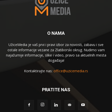
O NAMA
UžiceMedia je vaš prvi i pravi izbor za novosti, zabavu i sve
ostale informacije vezane za Zlatiborski okrug. Nudimo vam
najažurnije informacije, slike i video, pravo sa aktuelnih mesta
događaja!
Kontaktirajte nas:
office@uzicemedia.rs
PRATITE NAS