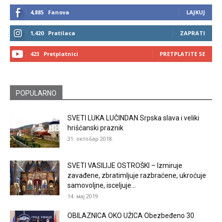
4,885
Fanova
LAJKUJ
1,420
Pratilaca
ZAPRATI
423
Pretplatnici
PRETPLATITE SE
POPULARNO
SVETI LUKA LUČINDAN Srpska slava i veliki
hrišćanski praznik
31. октобар 2018.
SVETI VASILIJE OSTROŠKI – Izmiruje
zavađene, zbratimljuje razbraćene, ukroćuje
samovoljne, isceljuje...
14. мај 2019.
OBILAZNICA OKO UŽICA Obezbeđeno 30