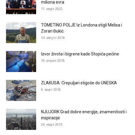
miliona evra
11. март 2022.
TOMETINO POLJE Iz Londona stigli Melisa i
Zoran Đukić
14. август 2018.
Izvor života i bigrene kade Stopića pećine
19. април 2018.
ZLAKUSA: Crepuljari stigoše do UNESKA
8. март 2018.
NJUJORK Grad dobre energije, znamenitosti i
inspiracije
26. март 2019.