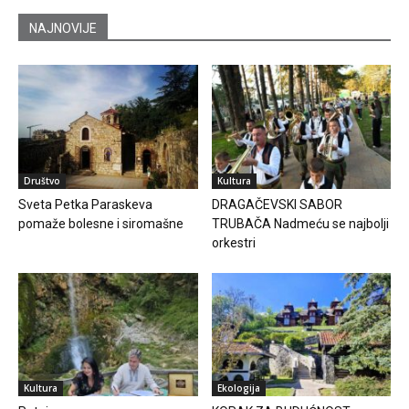
NAJNOVIJE
Društvo
Kultura
Sveta Petka Paraskeva
DRAGAČEVSKI SABOR
pomaže bolesne i siromašne
TRUBAČA Nadmeću se najbolji
orkestri
Kultura
Ekologija