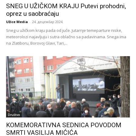
SNEG U UŽIČKOM KRAJU Putevi prohodni,
oprez u saobraćaju
Užice Media
-
24. децембар 2024.
Sneg u užičkom kraju pada od juče. Jutarnje temeparture niske,
meteorolozi najavljuju i sutra oblačno sa padavinama. Snega ima
na Zlatiboru, Borovoj Glavi, Tari,...
Društvo
KOMEMORATIVNA SEDNICA POVODOM
SMRTI VASILIJA MIĆIĆA