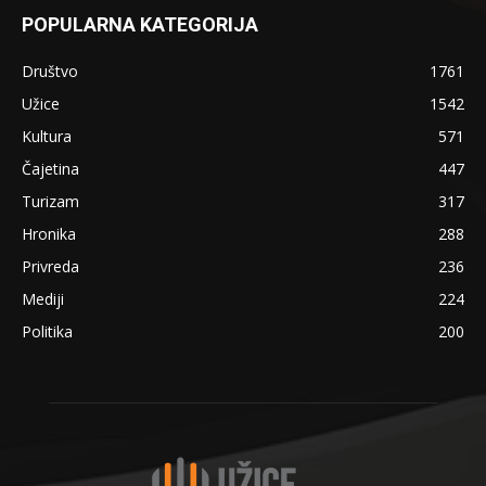
POPULARNA KATEGORIJA
Društvo
1761
Užice
1542
Kultura
571
Čajetina
447
Turizam
317
Hronika
288
Privreda
236
Mediji
224
Politika
200