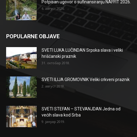
Potpisan ugovor o sufinansiranju NAFFIT 2026.
6. август 2026.
POPULARNE OBJAVE
SVETI LUKA LUČINDAN Srpska slava i veliki
hrišćanski praznik
31. октобар 2018.
SVETI ILIJA GROMOVNIK Veliki crkveni praznik
2. август 2018.
SVETI STEFAN – STEVANJDAN Jedna od
većih slava kod Srba
9. јануар 2019.