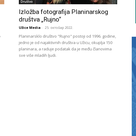
Društvo
Izložba fotografija Planinarskog
društva „Rujno“
Užice Media
-
25. октобар 2022.
o
Planinarsklo društvo "Rujno" postoji od 1996. godine,
jedno je od najaktivnih društva u Užicu, okuplja 150
planinara, a raduje podatak da je među članovima
sve više mladih ljudi.