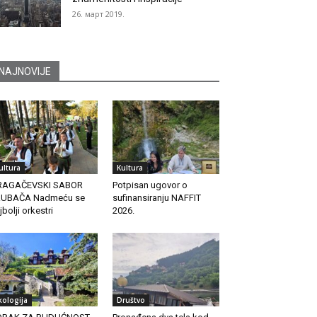
26. март 2019.
NAJNOVIJE
ultura
Kultura
RAGAČEVSKI SABOR
Potpisan ugovor o
RUBAČA Nadmeću se
sufinansiranju NAFFIT
jbolji orkestri
2026.
kologija
Društvo