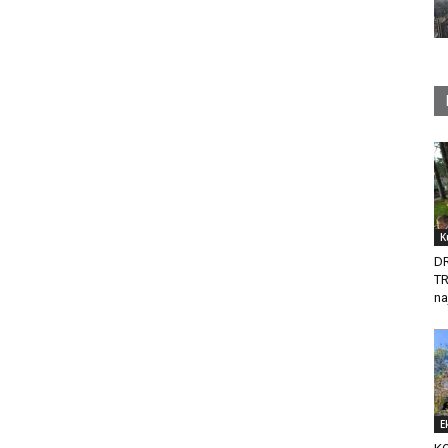
K
D
T
na
E