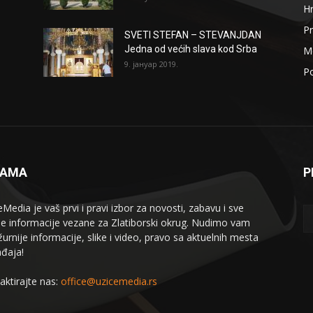
H
Pr
SVETI STEFAN – STEVANJDAN
Jedna od većih slava kod Srba
Me
9. јануар 2019.
Po
NAMA
P
eMedia je vaš prvi i pravi izbor za novosti, zabavu i sve
le informacije vezane za Zlatiborski okrug. Nudimo vam
žurnije informacije, slike i video, pravo sa aktuelnih mesta
đaja!
aktirajte nas:
office@uzicemedia.rs