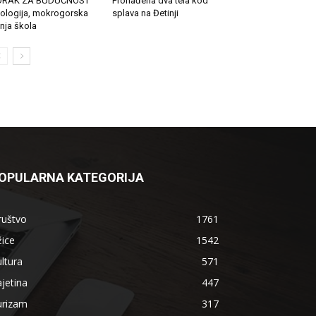
ORAK ZA BUDUĆNOST
Pronađena dva tela kod
ologija, mokrogorska
splava na Đetinji
tnja škola
OPULARNA KATEGORIJA
ruštvo
1761
ice
1542
ltura
571
jetina
447
urizam
317