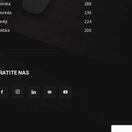
ronika
288
ivreda
236
diji
224
litika
200
RATITE NAS