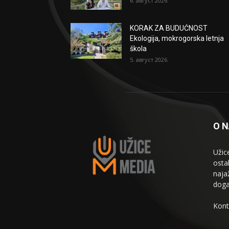
6. август 2026.
KORAK ZA BUDUĆNOST
Ekologija, mokrogorska letnja
škola
5. август 2026.
O 
Užic
osta
naja
doga
Kont