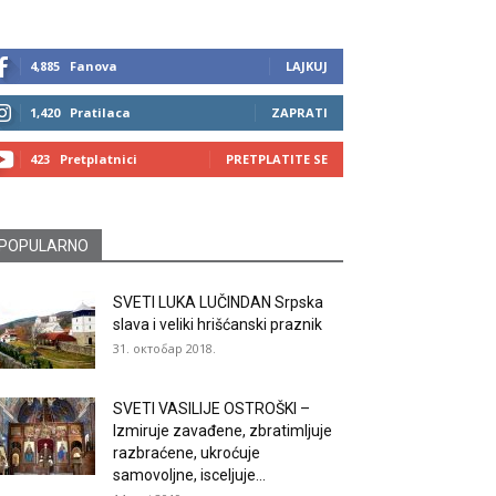
4,885
Fanova
LAJKUJ
1,420
Pratilaca
ZAPRATI
423
Pretplatnici
PRETPLATITE SE
POPULARNO
SVETI LUKA LUČINDAN Srpska
slava i veliki hrišćanski praznik
31. октобар 2018.
SVETI VASILIJE OSTROŠKI –
Izmiruje zavađene, zbratimljuje
razbraćene, ukroćuje
samovoljne, isceljuje...