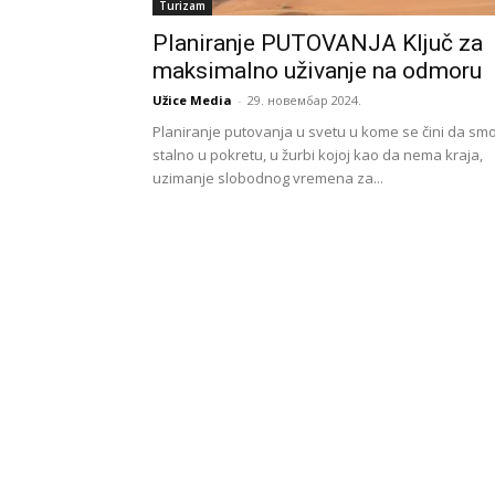
Turizam
Planiranje PUTOVANJA Ključ za
maksimalno uživanje na odmoru
Užice Media
-
29. новембар 2024.
Planiranje putovanja u svetu u kome se čini da sm
stalno u pokretu, u žurbi kojoj kao da nema kraja,
uzimanje slobodnog vremena za...