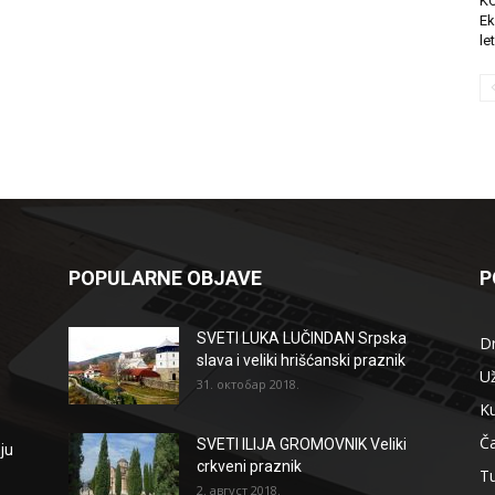
K
Ek
le
POPULARNE OBJAVE
P
SVETI LUKA LUČINDAN Srpska
D
slava i veliki hrišćanski praznik
Už
31. октобар 2018.
Ku
Ča
SVETI ILIJA GROMOVNIK Veliki
ju
crkveni praznik
T
2. август 2018.