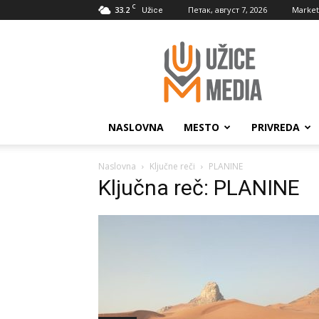
C
33.2
Петак, август 7, 2026
Market
Užice
UžiceMedia
NASLOVNA
MESTO
PRIVREDA
Naslovna
Ključne reči
PLANINE
Ključna reč: PLANINE