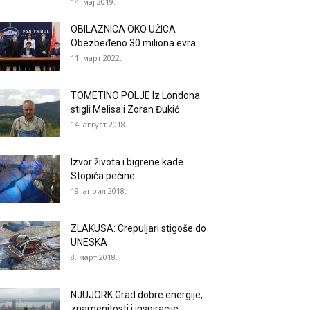
14. мај 2019.
OBILAZNICA OKO UŽICA
Obezbeđeno 30 miliona evra
11. март 2022.
TOMETINO POLJE Iz Londona
stigli Melisa i Zoran Đukić
14. август 2018.
Izvor života i bigrene kade
Stopića pećine
19. април 2018.
ZLAKUSA: Crepuljari stigoše do
UNESKA
8. март 2018.
NJUJORK Grad dobre energije,
znamenitosti i inspiracije