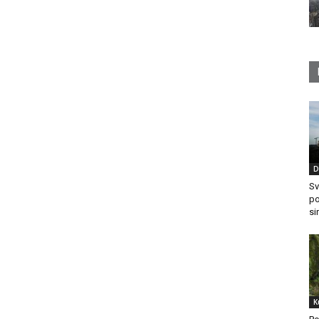
D
Sv
po
si
K