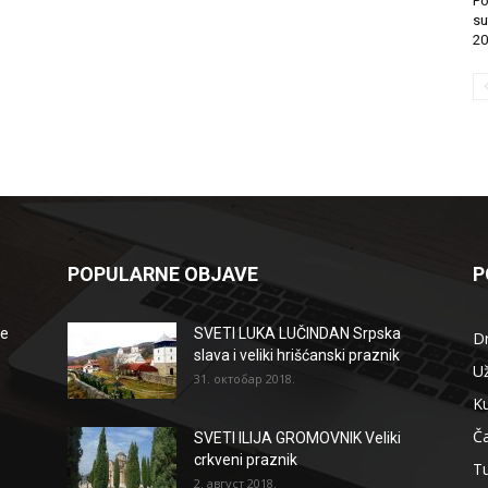
Po
su
20
POPULARNE OBJAVE
P
že
SVETI LUKA LUČINDAN Srpska
D
slava i veliki hrišćanski praznik
Už
31. октобар 2018.
Ku
Ča
SVETI ILIJA GROMOVNIK Veliki
crkveni praznik
T
2. август 2018.