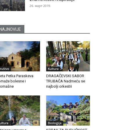
26. март 2019.
NAJNOVIJE
ruštvo
Kultura
eta Petka Paraskeva
DRAGAČEVSKI SABOR
maže bolesne i
TRUBAČA Nadmeću se
romašne
najbolji orkestri
ultura
Ekologija