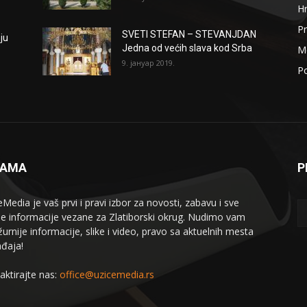
H
Pr
SVETI STEFAN – STEVANJDAN
ju
Jedna od većih slava kod Srba
Me
9. јануар 2019.
Po
NAMA
P
eMedia je vaš prvi i pravi izbor za novosti, zabavu i sve
le informacije vezane za Zlatiborski okrug. Nudimo vam
žurnije informacije, slike i video, pravo sa aktuelnih mesta
đaja!
aktirajte nas:
office@uzicemedia.rs