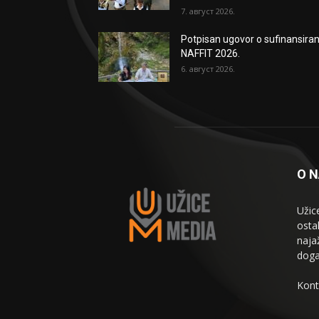
7. август 2026.
Potpisan ugovor o sufinansiran
NAFFIT 2026.
6. август 2026.
O 
Užic
osta
naja
doga
Kont