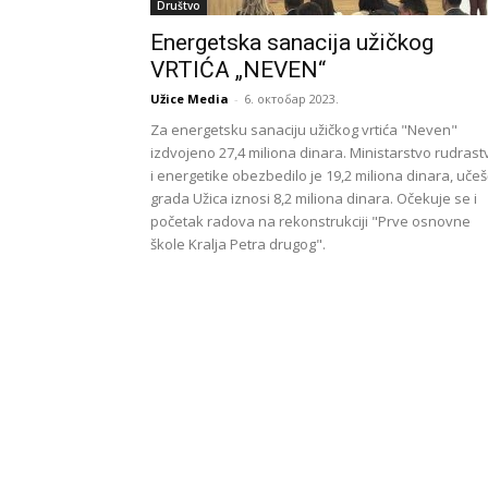
Društvo
Energetska sanacija užičkog
VRTIĆA „NEVEN“
Užice Media
-
6. октобар 2023.
Za energetsku sanaciju užičkog vrtića "Neven"
izdvojeno 27,4 miliona dinara. Ministarstvo rudrast
i energetike obezbedilo je 19,2 miliona dinara, uče
grada Užica iznosi 8,2 miliona dinara. Očekuje se i
početak radova na rekonstrukciji "Prve osnovne
škole Kralja Petra drugog".