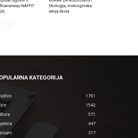
tpisan ugovor o
KORAK ZA BUDUĆNOST
finansiranju NAFFIT
Ekologija, mokrogorska
26.
letnja škola
OPULARNA KATEGORIJA
ruštvo
1761
ice
1542
ltura
571
jetina
447
urizam
317