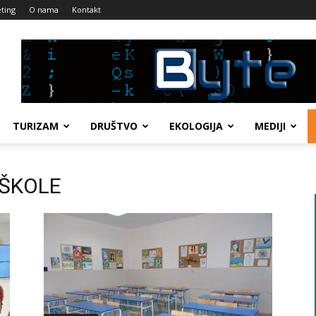
ting
O nama
Kontakt
TURIZAM
DRUŠTVO
EKOLOGIJA
MEDIJI
 ŠKOLE