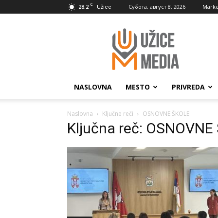
C
28.2
Субота, август 8, 2026
Marke
Užice
UžiceMedia
NASLOVNA
MESTO
PRIVREDA
Naslovna
Ključne reči
OSNOVNE ŠKOLE
Ključna reč: OSNOVNE