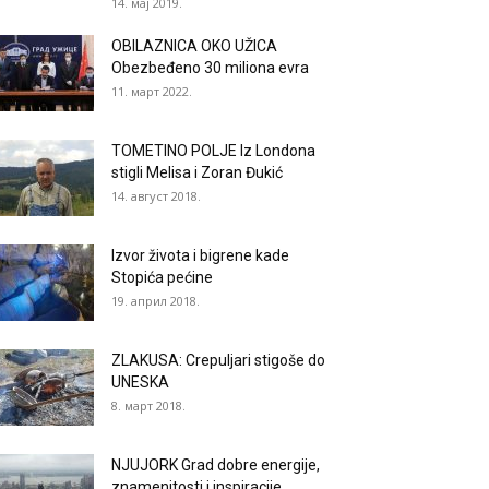
14. мај 2019.
OBILAZNICA OKO UŽICA
Obezbeđeno 30 miliona evra
11. март 2022.
TOMETINO POLJE Iz Londona
stigli Melisa i Zoran Đukić
14. август 2018.
Izvor života i bigrene kade
Stopića pećine
19. април 2018.
ZLAKUSA: Crepuljari stigoše do
UNESKA
8. март 2018.
NJUJORK Grad dobre energije,
znamenitosti i inspiracije