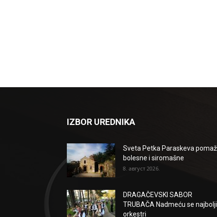
IZBOR UREDNIKA
Sveta Petka Paraskeva poma
bolesne i siromašne
8. август 2026.
DRAGAČEVSKI SABOR
TRUBAČA Nadmeću se najbolji
orkestri