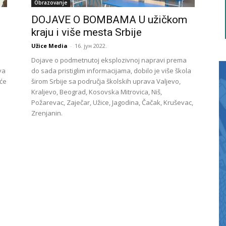
Obrazovanje
DOJAVE O BOMBAMA U užičkom
kraju i više mesta Srbije
Užice Media
-
16. јун 2022.
Dojave o podmetnutoj eksplozivnoj napravi prema
va
do sada pristiglim informacijama, dobilo je više škola
šće
širom Srbije sa područja školskih uprava Valjevo,
Kraljevo, Beograd, Kosovska Mitrovica, Niš,
Požarevac, Zaječar, Užice, Jagodina, Čačak, Kruševac,
Zrenjanin.