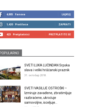
4,885
Fanova
LAJKUJ
1,420
Pratilaca
ZAPRATI
423
Pretplatnici
PRETPLATITE SE
POPULARNO
SVETI LUKA LUČINDAN Srpska
slava i veliki hrišćanski praznik
31. октобар 2018.
SVETI VASILIJE OSTROŠKI –
Izmiruje zavađene, zbratimljuje
razbraćene, ukroćuje
samovoljne, isceljuje...