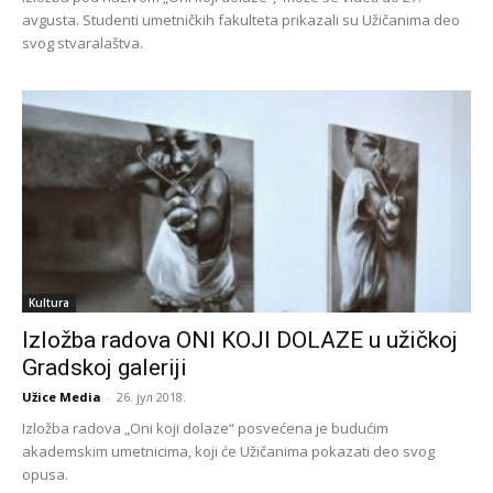
avgusta. Studenti umetničkih fakulteta prikazali su Užičanima deo
svog stvaralaštva.
Kultura
Izložba radova ONI KOJI DOLAZE u užičkoj
Gradskoj galeriji
Užice Media
-
26. јул 2018.
Izložba radova „Oni koji dolaze“ posvećena je budućim
akademskim umetnicima, koji će Užičanima pokazati deo svog
opusa.