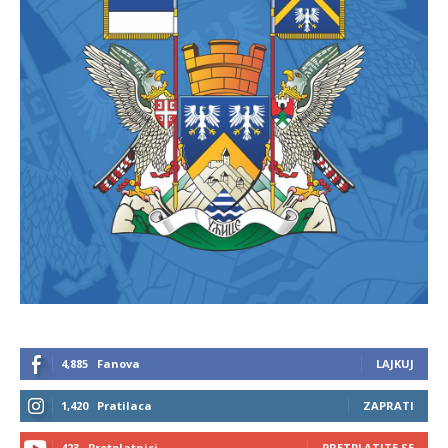
4,885
Fanova
LAJKUJ
1,420
Pratilaca
ZAPRATI
423
Pretplatnici
PRETPLATITE SE