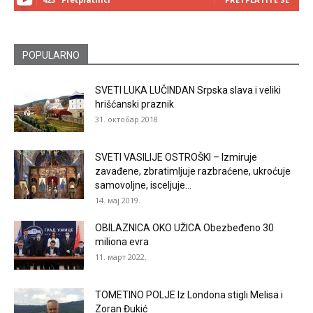
POPULARNO
SVETI LUKA LUČINDAN Srpska slava i veliki
hrišćanski praznik
31. октобар 2018.
SVETI VASILIJE OSTROŠKI – Izmiruje
zavađene, zbratimljuje razbraćene, ukroćuje
samovoljne, isceljuje...
14. мај 2019.
OBILAZNICA OKO UŽICA Obezbeđeno 30
miliona evra
11. март 2022.
TOMETINO POLJE Iz Londona stigli Melisa i
Zoran Đukić