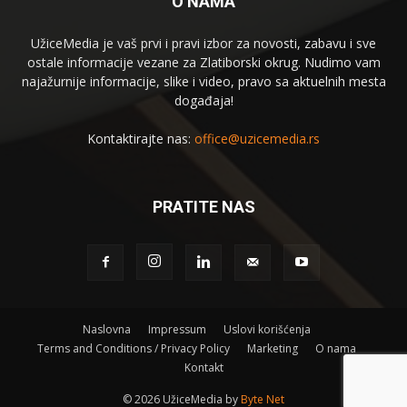
O NAMA
UžiceMedia je vaš prvi i pravi izbor za novosti, zabavu i sve
ostale informacije vezane za Zlatiborski okrug. Nudimo vam
najažurnije informacije, slike i video, pravo sa aktuelnih mesta
događaja!
Kontaktirajte nas:
office@uzicemedia.rs
PRATITE NAS
Naslovna
Impressum
Uslovi korišćenja
Terms and Conditions / Privacy Policy
Marketing
O nama
Kontakt
©
2026 UžiceMedia by
Byte Net