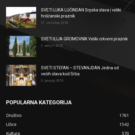
SVETI LUKA LUČINDAN Srpska slava i veliki
hrišćanski praznik
31. октобар 2018.
SVETI ILIJA GROMOVNIK Veliki crkveni praznik
2. август 2018.
SVETI STEFAN – STEVANJDAN Jedna od
većih slava kod Srba
9. јануар 2019.
POPULARNA KATEGORIJA
Društvo
1761
Užice
1542
Kultura
570