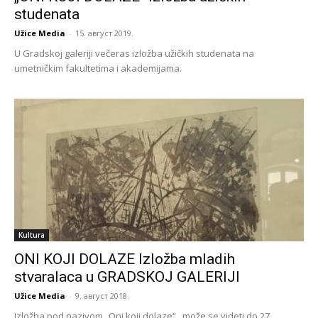
studenata
Užice Media
-
15. август 2019.
U Gradskoj galeriji večeras izložba užičkih studenata na
umetničkim fakultetima i akademijama.
Kultura
ONI KOJI DOLAZE Izložba mladih
stvaralaca u GRADSKOJ GALERIJI
Užice Media
-
9. август 2018.
Izložba pod nazivom „Oni koji dolaze“, može se videti do 27.