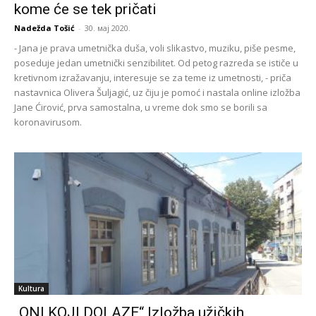
kome će se tek pričati
Nadežda Tošić
-
30. мај 2020.
- Jana je prava umetnička duša, voli slikastvo, muziku, piše pesme,
poseduje jedan umetnički senzibilitet. Od petog razreda se ističe u
kretivnom izražavanju, interesuje se za teme iz umetnosti, - priča
nastavnica Olivera Šuljagić, uz čiju je pomoć i nastala online izložba
Jane Ćirović, prva samostalna, u vreme dok smo se borili sa
koronavirusom.
Kultura
„ONI KOJI DOLAZE“ Izložba užičkih