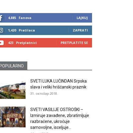
4,885
Fanova
LAJKUJ
1,420
Pratilaca
ZAPRATI
423
Pretplatnici
PRETPLATITE SE
POPULARNO
SVETI LUKA LUČINDAN Srpska
slava i veliki hrišćanski praznik
31. октобар 2018.
SVETI VASILIJE OSTROŠKI –
Izmiruje zavađene, zbratimljuje
razbraćene, ukroćuje
samovoljne, isceljuje...