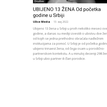
Društvo
UBIJENO 13 ŽENA Od početka
godine u Srbiji
Užice Media
-
13. мај 2022.
Ubijeno 13 žena u Srbiji u prvih nekoliko meseci ov
godine, a danas su mediji izvestili o ubistvu dve že
od kojih se jedna prethodno obraćala nadležnim
institucijama za pomoć. U Srbiji je od početka godi
ubijeno trinaest žena, od čega osam u porodično-
partnerskom kontekstu. A u minuloj deceniji 298 že
u Srbiji ubio partner ili član porodice.