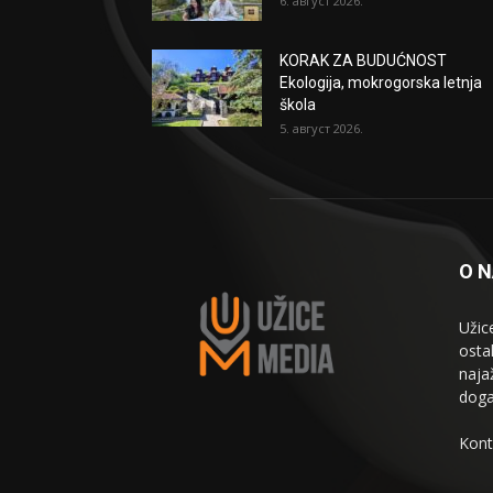
6. август 2026.
KORAK ZA BUDUĆNOST
Ekologija, mokrogorska letnja
škola
5. август 2026.
O 
Užic
osta
naja
doga
Kont