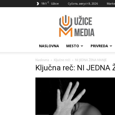
C
19.1
Субота, август 8, 2026
Marke
Užice
UžiceMedia
NASLOVNA
MESTO
PRIVREDA
Naslovna
Ključne reči
NI JEDNA ŽENA MANJE
Ključna reč: NI JEDN