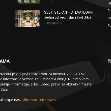
H
Pr
SVETI STEFAN – STEVANJDAN
Jedna od većih slava kod Srba
Me
9. јануар 2019.
Po
NAMA
P
eMedia je vaš prvi i pravi izbor za novosti, zabavu i sve
le informacije vezane za Zlatiborski okrug. Nudimo vam
žurnije informacije, slike i video, pravo sa aktuelnih mesta
đaja!
aktirajte nas:
office@uzicemedia.rs