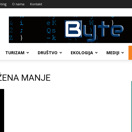
ting
O nama
Kontakt
TURIZAM
DRUŠTVO
EKOLOGIJA
MEDIJI
A ŽENA MANJE