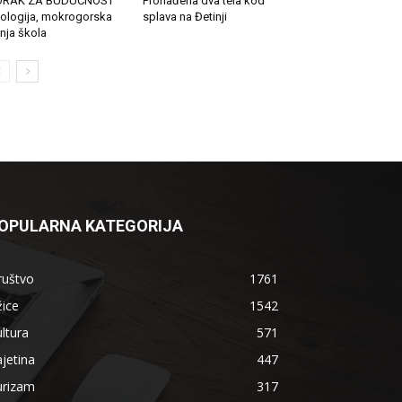
ORAK ZA BUDUĆNOST
Pronađena dva tela kod
ologija, mokrogorska
splava na Đetinji
tnja škola
OPULARNA KATEGORIJA
ruštvo
1761
ice
1542
ltura
571
jetina
447
urizam
317