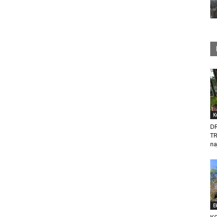
K
D
T
na
E