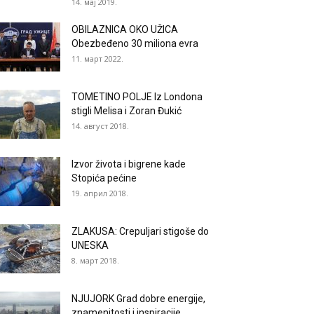
14. мај 2019.
OBILAZNICA OKO UŽICA
Obezbeđeno 30 miliona evra
11. март 2022.
TOMETINO POLJE Iz Londona
stigli Melisa i Zoran Đukić
14. август 2018.
Izvor života i bigrene kade
Stopića pećine
19. април 2018.
ZLAKUSA: Crepuljari stigoše do
UNESKA
8. март 2018.
NJUJORK Grad dobre energije,
znamenitosti i inspiracije