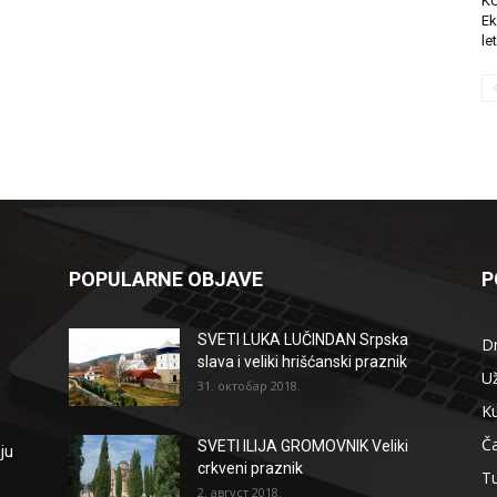
K
Ek
le
POPULARNE OBJAVE
P
SVETI LUKA LUČINDAN Srpska
D
slava i veliki hrišćanski praznik
Už
31. октобар 2018.
Ku
Ča
SVETI ILIJA GROMOVNIK Veliki
ju
crkveni praznik
T
2. август 2018.