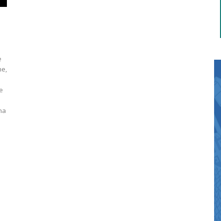
e
ne,
ne
na