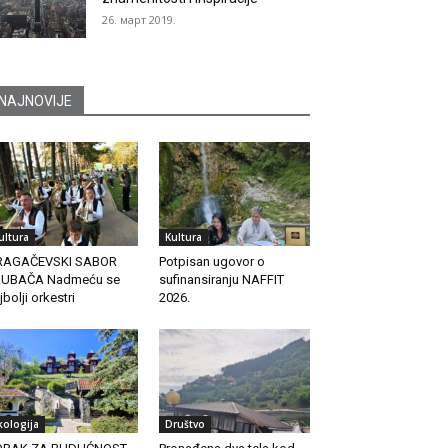
26. март 2019.
NAJNOVIJE
ultura
Kultura
RAGAČEVSKI SABOR
Potpisan ugovor o
RUBAČA Nadmeću se
sufinansiranju NAFFIT
jbolji orkestri
2026.
kologija
Društvo