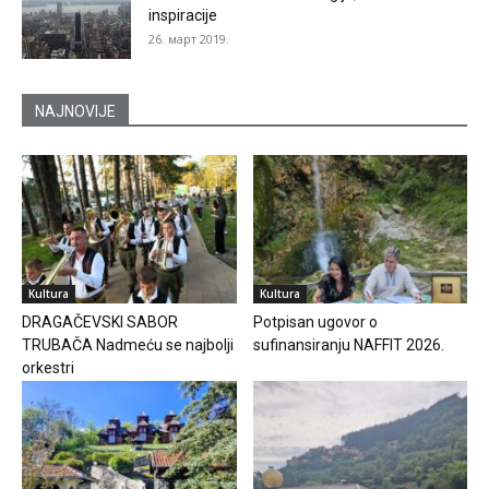
inspiracije
26. март 2019.
NAJNOVIJE
Kultura
Kultura
DRAGAČEVSKI SABOR
Potpisan ugovor o
TRUBAČA Nadmeću se najbolji
sufinansiranju NAFFIT 2026.
orkestri