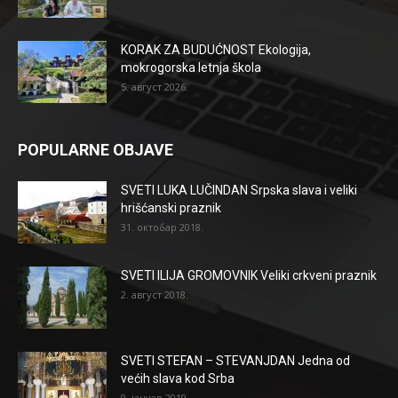
KORAK ZA BUDUĆNOST Ekologija,
mokrogorska letnja škola
5. август 2026.
POPULARNE OBJAVE
SVETI LUKA LUČINDAN Srpska slava i veliki
hrišćanski praznik
31. октобар 2018.
SVETI ILIJA GROMOVNIK Veliki crkveni praznik
2. август 2018.
SVETI STEFAN – STEVANJDAN Jedna od
većih slava kod Srba
9. јануар 2019.