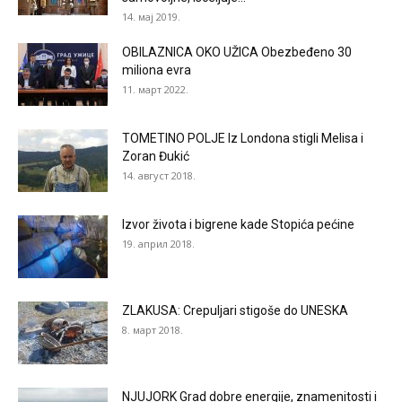
14. мај 2019.
OBILAZNICA OKO UŽICA Obezbeđeno 30
miliona evra
11. март 2022.
TOMETINO POLJE Iz Londona stigli Melisa i
Zoran Đukić
14. август 2018.
Izvor života i bigrene kade Stopića pećine
19. април 2018.
ZLAKUSA: Crepuljari stigoše do UNESKA
8. март 2018.
NJUJORK Grad dobre energije, znamenitosti i