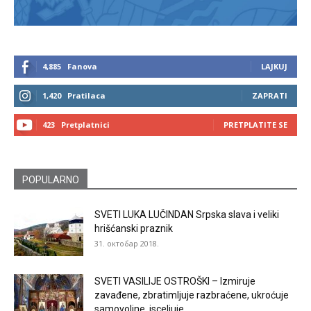
4,885
Fanova
LAJKUJ
1,420
Pratilaca
ZAPRATI
423
Pretplatnici
PRETPLATITE SE
POPULARNO
SVETI LUKA LUČINDAN Srpska slava i veliki
hrišćanski praznik
31. октобар 2018.
SVETI VASILIJE OSTROŠKI – Izmiruje
zavađene, zbratimljuje razbraćene, ukroćuje
samovoljne, isceljuje...