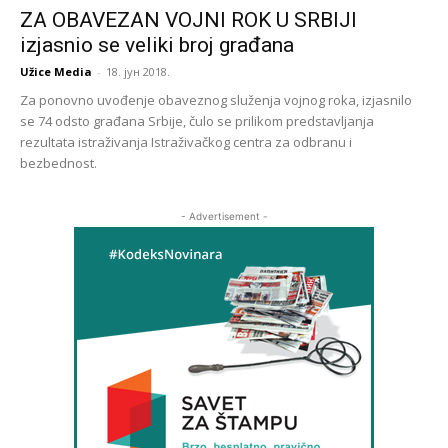
ZA OBAVEZAN VOJNI ROK U SRBIJI
izjasnio se veliki broj građana
Užice Media
-
18. јун 2018.
Za ponovno uvođenje obaveznog služenja vojnog roka, izjasnilo
se 74 odsto građana Srbije, čulo se prilikom predstavljanja
rezultata istraživanja Istraživačkog centra za odbranu i
bezbednost.
- Advertisement -