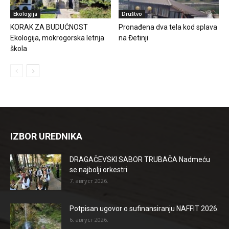
Ekologija
Društvo
KORAK ZA BUDUĆNOST
Pronađena dva tela kod splava
Ekologija, mokrogorska letnja
na Đetinji
škola
IZBOR UREDNIKA
DRAGAČEVSKI SABOR TRUBAČA Nadmeću
se najbolji orkestri
7. август 2026.
Potpisan ugovor o sufinansiranju NAFFIT 2026.
6. август 2026.