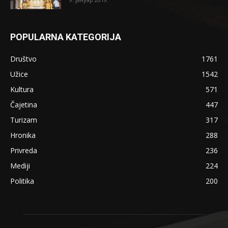
POPULARNA KATEGORIJA
Društvo
1761
Užice
1542
Kultura
571
Čajetina
447
Turizam
317
Hronika
288
Privreda
236
Mediji
224
Politika
200