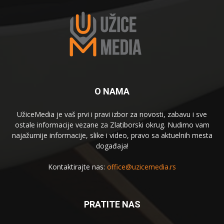
O NAMA
UžiceMedia je vaš prvi i pravi izbor za novosti, zabavu i sve
ostale informacije vezane za Zlatiborski okrug. Nudimo vam
najažurnije informacije, slike i video, pravo sa aktuelnih mesta
događaja!
Kontaktirajte nas:
office@uzicemedia.rs
PRATITE NAS