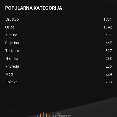
POPULARNA KATEGORIJA
Društvo
1761
Užice
1542
Kultura
571
Čajetina
447
Turizam
317
Hronika
288
Privreda
236
Mediji
224
Politika
200