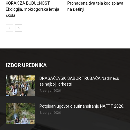
KORAK ZA BUDUĆNOST
Pronađena dva tela kod splava
Ekologija, mokrogorska letnja
na Đetinji
škola
IZBOR UREDNIKA
DRAGAČEVSKI SABOR TRUBAČA Nadmeću
se najbolji orkestri
7. август 2026.
Potpisan ugovor o sufinansiranju NAFFIT 2026.
6. август 2026.