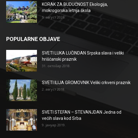
KORAK ZA BUDUĆNOST Ekologija,
mokrogorska letnja škola
5. август 2026.
POPULARNE OBJAVE
SVETI LUKA LUČINDAN Srpska slava i veliki
hrišćanski praznik
31. октобар 2018.
SVETI ILIJA GROMOVNIK Veliki crkveni praznik
2. август 2018.
SVETI STEFAN – STEVANJDAN Jedna od
većih slava kod Srba
9. јануар 2019.