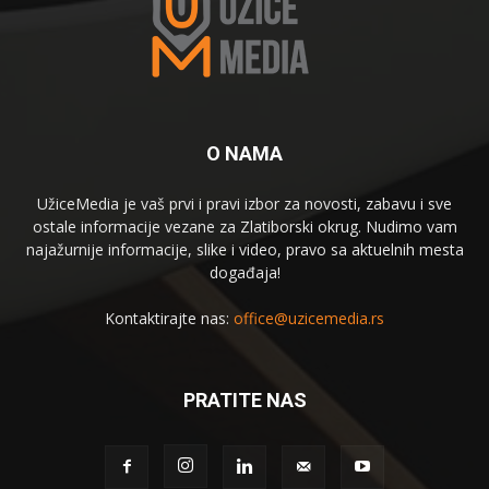
O NAMA
UžiceMedia je vaš prvi i pravi izbor za novosti, zabavu i sve
ostale informacije vezane za Zlatiborski okrug. Nudimo vam
najažurnije informacije, slike i video, pravo sa aktuelnih mesta
događaja!
Kontaktirajte nas:
office@uzicemedia.rs
PRATITE NAS