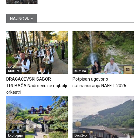
NAJNOVIJE
Kultura
Kultura
DRAGAČEVSKI SABOR
Potpisan ugovor o
TRUBAČA Nadmeću se najbolji
sufinansiranju NAFFIT 2026.
orkestri
Ekologija
Društvo