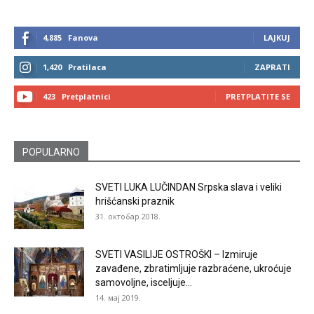
4,885
Fanova
LAJKUJ
1,420
Pratilaca
ZAPRATI
423
Pretplatnici
PRETPLATITE SE
POPULARNO
SVETI LUKA LUČINDAN Srpska slava i veliki
hrišćanski praznik
31. октобар 2018.
SVETI VASILIJE OSTROŠKI – Izmiruje
zavađene, zbratimljuje razbraćene, ukroćuje
samovoljne, isceljuje...
14. мај 2019.