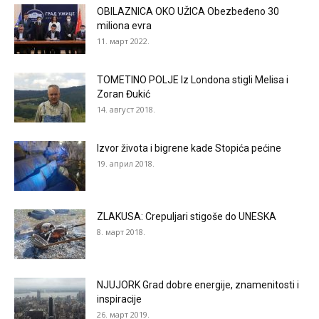
OBILAZNICA OKO UŽICA Obezbeđeno 30
miliona evra
11. март 2022.
TOMETINO POLJE Iz Londona stigli Melisa i
Zoran Đukić
14. август 2018.
Izvor života i bigrene kade Stopića pećine
19. април 2018.
ZLAKUSA: Crepuljari stigoše do UNESKA
8. март 2018.
NJUJORK Grad dobre energije, znamenitosti i
inspiracije
26. март 2019.