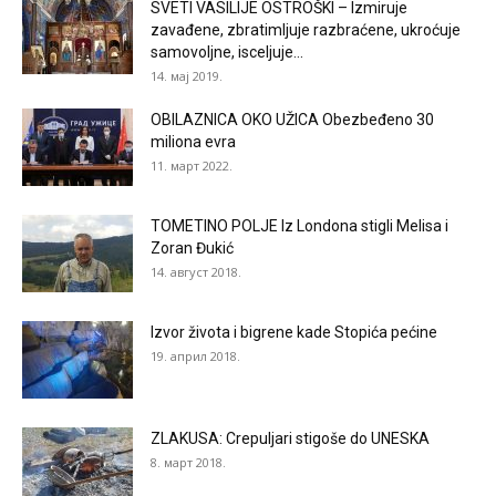
SVETI VASILIJE OSTROŠKI – Izmiruje
zavađene, zbratimljuje razbraćene, ukroćuje
samovoljne, isceljuje...
14. мај 2019.
OBILAZNICA OKO UŽICA Obezbeđeno 30
miliona evra
11. март 2022.
TOMETINO POLJE Iz Londona stigli Melisa i
Zoran Đukić
14. август 2018.
Izvor života i bigrene kade Stopića pećine
19. април 2018.
ZLAKUSA: Crepuljari stigoše do UNESKA
8. март 2018.