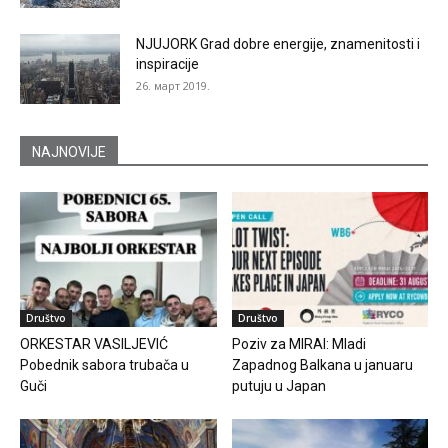
NJUJORK Grad dobre energije, znamenitosti i
inspiracije
26. март 2019.
NAJNOVIJE
Društvo
Društvo
ORKESTAR VASILJEVIĆ
Poziv za MIRAI: Mladi
Pobednik sabora trubača u
Zapadnog Balkana u januaru
Guči
putuju u Japan