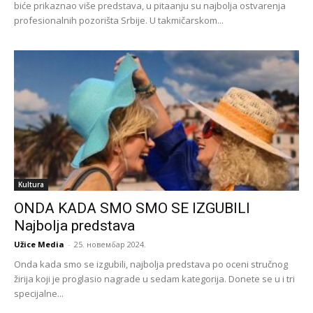
biće prikaznao više predstava, u pitaanju su najbolja ostvarenja
profesionalnih pozorišta Srbije. U takmičarskom...
Kultura
ONDA KADA SMO SMO SE IZGUBILI
Najbolja predstava
Užice Media
-
25. новембар 2024.
Onda kada smo se izgubili, najbolja predstava po oceni stručnog
žirija koji je proglasio nagrade u sedam kategorija. Donete se u i tri
specijalne...