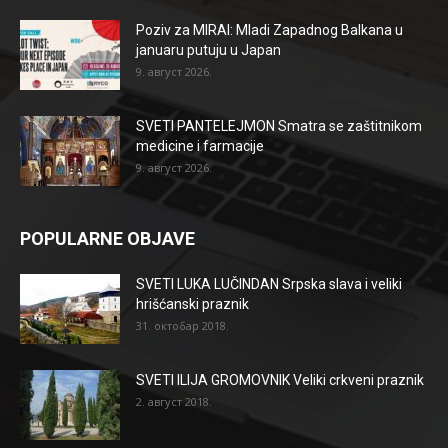
Poziv za MIRAI: Mladi Zapadnog Balkana u
januaru putuju u Japan
9. август 2026.
SVETI PANTELEJMON Smatra se zaštitnikom
medicine i farmacije
9. август 2026.
POPULARNE OBJAVE
SVETI LUKA LUČINDAN Srpska slava i veliki
hrišćanski praznik
31. октобар 2018.
SVETI ILIJA GROMOVNIK Veliki crkveni praznik
2. август 2018.