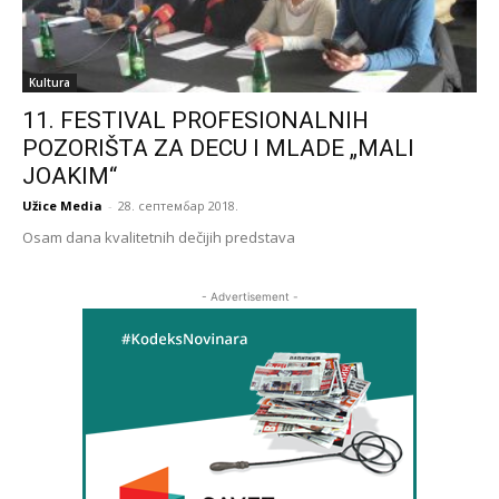
Kultura
11. FESTIVAL PROFESIONALNIH
POZORIŠTA ZA DECU I MLADE „MALI
JOAKIM“
Užice Media
-
28. септембар 2018.
Osam dana kvalitetnih dečijih predstava
- Advertisement -