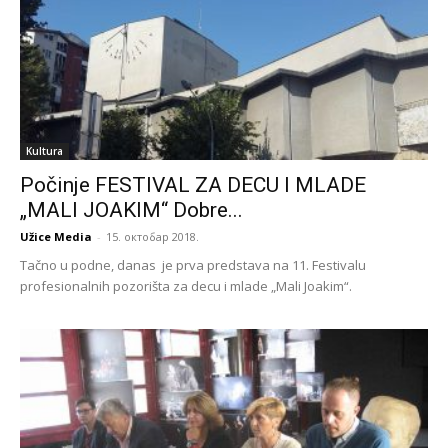
Kultura
Počinje FESTIVAL ZA DECU I MLADE
„MALI JOAKIM“ Dobre...
Užice Media
-
15. октобар 2018.
Tačno u podne, danas je prva predstava na 11. Festivalu
profesionalnih pozorišta za decu i mlade „Mali Joakim“.