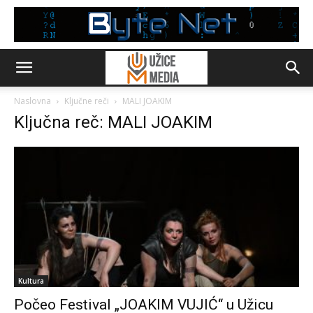
Naslovna
Ključne reči
MALI JOAKIM
Ključna reč: MALI JOAKIM
Kultura
Počeo Festival „JOAKIM VUJIĆ“ u Užicu