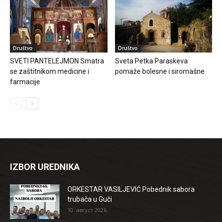
Društvo
Društvo
SVETI PANTELEJMON Smatra
Sveta Petka Paraskeva
se zaštitnikom medicine i
pomaže bolesne i siromašne
farmacije
IZBOR UREDNIKA
ORKESTAR VASILJEVIĆ Pobednik sabora
trubača u Guči
10. август 2026.