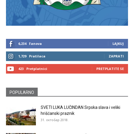
6,234
Fanova
LAJKUJ
1,729
Pratilaca
ZAPRATI
423
Pretplatnici
PRETPLATITE SE
POPULARNO
SVETI LUKA LUČINDAN Srpska slava i veliki
hrišćanski praznik
31. октобар 2018.