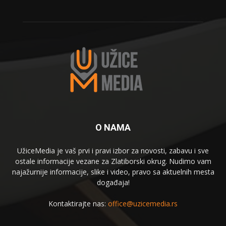
O NAMA
UžiceMedia je vaš prvi i pravi izbor za novosti, zabavu i sve
ostale informacije vezane za Zlatiborski okrug. Nudimo vam
najažurnije informacije, slike i video, pravo sa aktuelnih mesta
događaja!
Kontaktirajte nas:
office@uzicemedia.rs