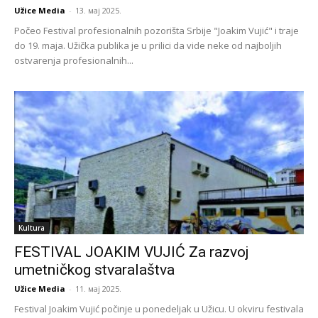
Užice Media
-
13. мај 2025.
Počeo Festival profesionalnih pozorišta Srbije "Joakim Vujić" i traje
do 19. maja. Užička publika je u prilici da vide neke od najboljih
ostvarenja profesionalnih...
Kultura
FESTIVAL JOAKIM VUJIĆ Za razvoj
umetničkog stvaralaštva
Užice Media
-
11. мај 2025.
Festival Joakim Vujić počinje u ponedeljak u Užicu. U okviru festivala