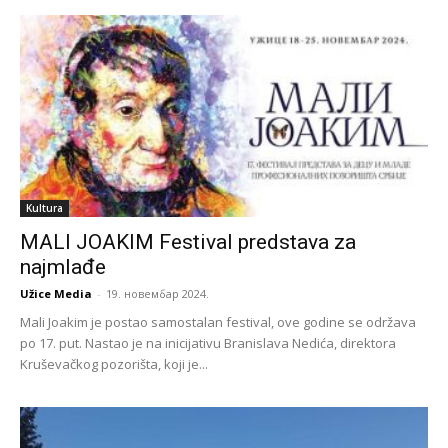
Kultura
MALI JOAKIM Festival predstava za
najmlađe
Užice Media
-
19. новембар 2024.
Mali Joakim je postao samostalan festival, ove godine se održava
po 17. put. Nastao je na inicijativu Branislava Nedića, direktora
Kruševačkog pozorišta, koji je...