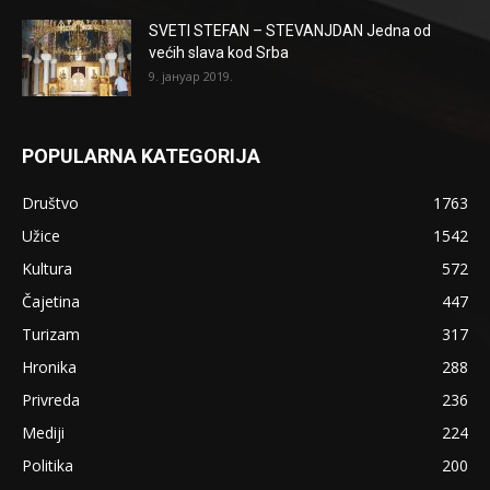
SVETI STEFAN – STEVANJDAN Jedna od
većih slava kod Srba
9. јануар 2019.
POPULARNA KATEGORIJA
Društvo
1763
Užice
1542
Kultura
572
Čajetina
447
Turizam
317
Hronika
288
Privreda
236
Mediji
224
Politika
200