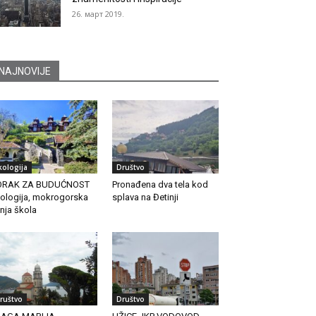
26. март 2019.
NAJNOVIJE
kologija
Društvo
ORAK ZA BUDUĆNOST
Pronađena dva tela kod
ologija, mokrogorska
splava na Đetinji
tnja škola
ruštvo
Društvo