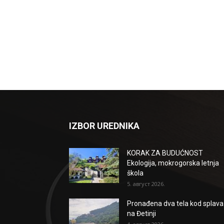
IZBOR UREDNIKA
KORAK ZA BUDUĆNOST
Ekologija, mokrogorska letnja
škola
5. август 2026.
Pronađena dva tela kod splava
na Đetinji