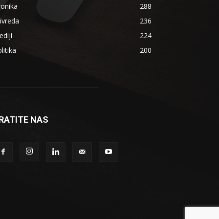
ronika
288
ivreda
236
diji
224
litika
200
RATITE NAS