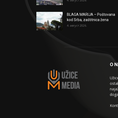
4. август 2026.
BLAGA MARIJA – Poštovana
kod Srba, zaštitnica žena
4. август 2026.
O 
Užic
osta
naja
doga
Kont