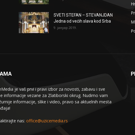
H
Pr
SVETI STEFAN – STEVANJDAN
Jedna od većih slava kod Srba
Me
9. јануар 2019.
Po
NAMA
P
eMedia je vaš prvi i pravi izbor za novosti, zabavu i sve
le informacije vezane za Zlatiborski okrug. Nudimo vam
žurnije informacije, slike i video, pravo sa aktuelnih mesta
đaja!
aktirajte nas:
office@uzicemedia.rs