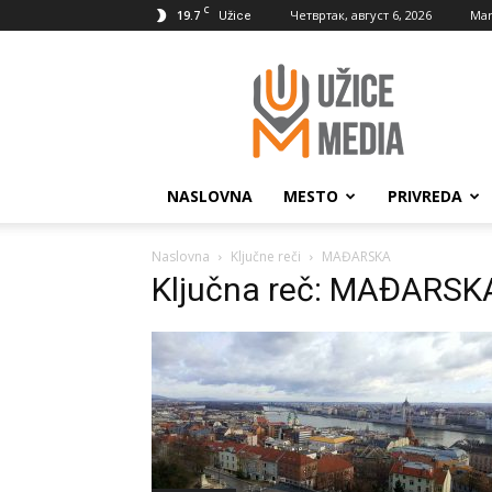
C
19.7
Четвртак, август 6, 2026
Mar
Užice
UžiceMedia
NASLOVNA
MESTO
PRIVREDA
Naslovna
Ključne reči
MAĐARSKA
Ključna reč: MAĐARSK