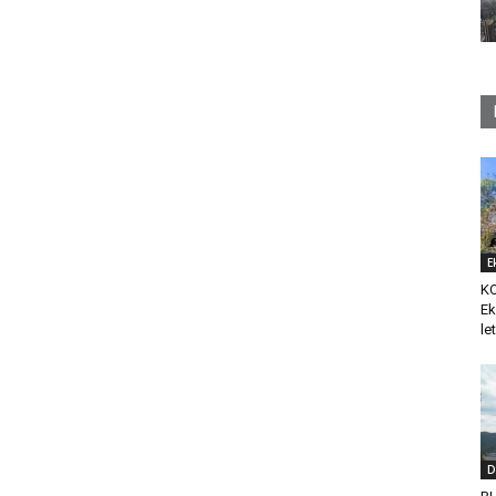
E
K
Ek
le
D