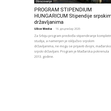
Obrazovanje
PROGRAM STIPENDIUM
HUNGARICUM Stipendije srpski
državljanima
Užice Media
-
16. децембар 2020.
Za Srbiju program predviđa stipendiranje kompletn
studija, a namenjen je isključivo srpskim
državljanima, ne mogu se prijaviti dvojni, mađarsko
srpski državljani. Program je Mađarska pokrenula
2013. godine.