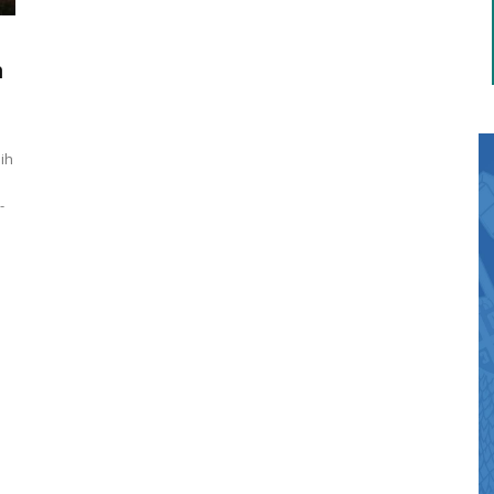
m
ih
-