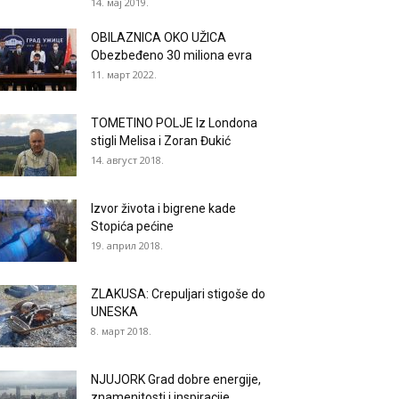
14. мај 2019.
OBILAZNICA OKO UŽICA
Obezbeđeno 30 miliona evra
11. март 2022.
TOMETINO POLJE Iz Londona
stigli Melisa i Zoran Đukić
14. август 2018.
Izvor života i bigrene kade
Stopića pećine
19. април 2018.
ZLAKUSA: Crepuljari stigoše do
UNESKA
8. март 2018.
NJUJORK Grad dobre energije,
znamenitosti i inspiracije