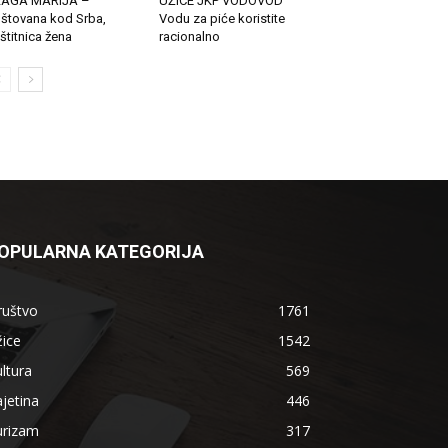
LAGA MARIJA –
UŽICE JKP VODOVOD
štovana kod Srba,
Vodu za piće koristite
štitnica žena
racionalno
OPULARNA KATEGORIJA
ruštvo
1761
ice
1542
ltura
569
jetina
446
urizam
317