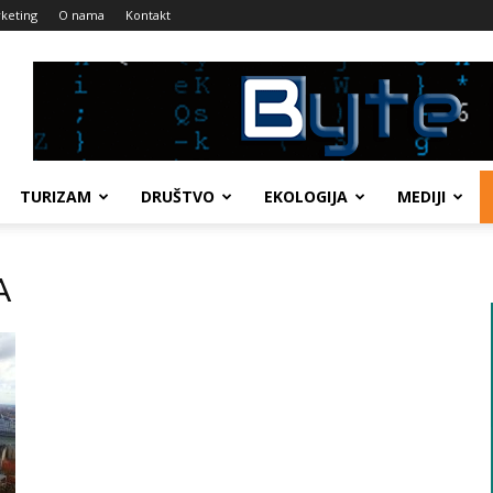
keting
O nama
Kontakt
TURIZAM
DRUŠTVO
EKOLOGIJA
MEDIJI
A