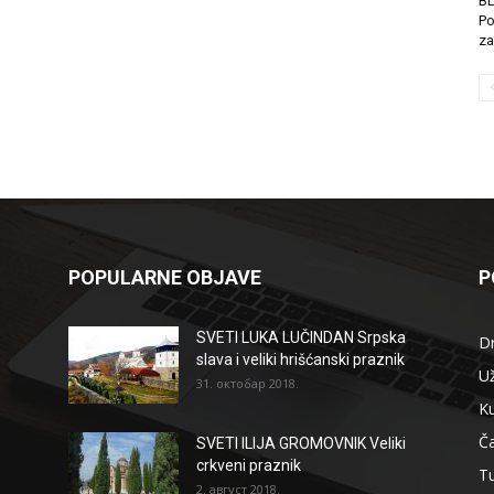
B
Po
za
POPULARNE OBJAVE
P
SVETI LUKA LUČINDAN Srpska
D
slava i veliki hrišćanski praznik
Už
31. октобар 2018.
Ku
Ča
SVETI ILIJA GROMOVNIK Veliki
crkveni praznik
T
2. август 2018.