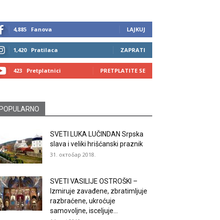
4,885
Fanova
LAJKUJ
1,420
Pratilaca
ZAPRATI
423
Pretplatnici
PRETPLATITE SE
POPULARNO
SVETI LUKA LUČINDAN Srpska
slava i veliki hrišćanski praznik
31. октобар 2018.
SVETI VASILIJE OSTROŠKI –
Izmiruje zavađene, zbratimljuje
razbraćene, ukroćuje
samovoljne, isceljuje...