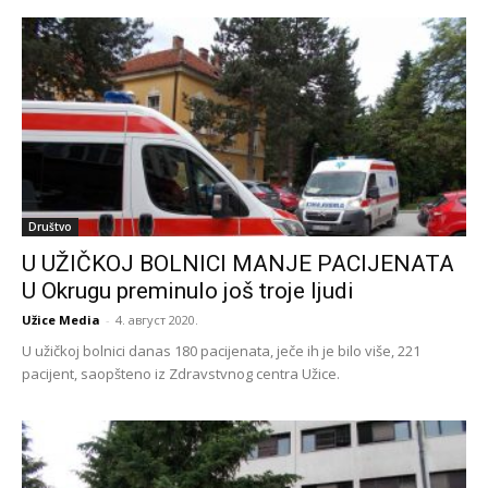
Društvo
U UŽIČKOJ BOLNICI MANJE PACIJENATA
U Okrugu preminulo još troje ljudi
Užice Media
-
4. август 2020.
U užičkoj bolnici danas 180 pacijenata, ječe ih je bilo više, 221
pacijent, saopšteno iz Zdravstvnog centra Užice.