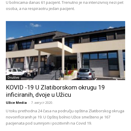
U bolnicama danas 61 pacijent. Trenutno je na intenzivnoj nezi pet
osoba, a na respiraotru jedan pacijent.
Društvo
KOVID -19 U Zlatiborskom okrugu 19
inficiranih, dvoje u Užicu
Užice Media
-
7. август 2020.
U toku prethodna 24 časa na području opština Zlatiborskog okruga
novoinficiranih je 19. U Opštoj bolnici Užice smešteno je 167
pacijenata pod sumnjom i pozitivnih na Covid 19.