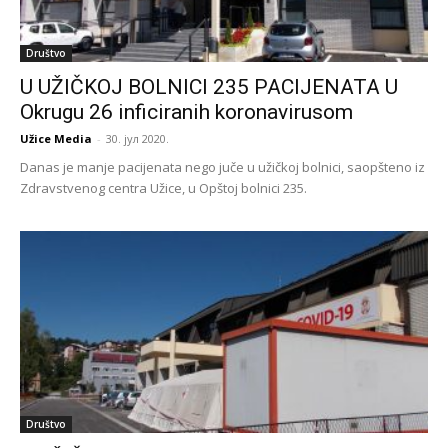
Društvo
U UŽIČKOJ BOLNICI 235 PACIJENATA U
Okrugu 26 inficiranih koronavirusom
Užice Media
-
30. јул 2020.
Danas je manje pacijenata nego juče u užičkoj bolnici, saopšteno iz
Zdravstvenog centra Užice, u Opštoj bolnici 235.
Društvo