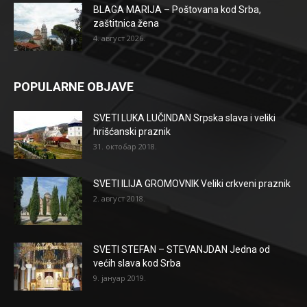
BLAGA MARIJA – Poštovana kod Srba,
zaštitnica žena
4. август 2026.
POPULARNE OBJAVE
SVETI LUKA LUČINDAN Srpska slava i veliki
hrišćanski praznik
31. октобар 2018.
SVETI ILIJA GROMOVNIK Veliki crkveni praznik
2. август 2018.
SVETI STEFAN – STEVANJDAN Jedna od
većih slava kod Srba
9. јануар 2019.