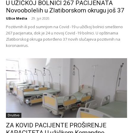
U UŽIČKOJ BOLNICI 267 PACIJENATA
Novoobolelih u Zlatiborskom okrugu još 37
Užice Media
-
29. јул 2020.
Pozitivnih ili pod sumnjom na Covid -19 u užičkoj bolnici smešteno
267 pacijenata, dok je 24 u novoj Covid -19 bolnici. U opštinama
Zlatiborskog okruga potvrđeno 37 novih slučajeva pozitivnih na
koronavirus.
Društvo
ZA KOVID PACIJENTE PROŠIRENJE
KAPACITETA U užičkom Komandno