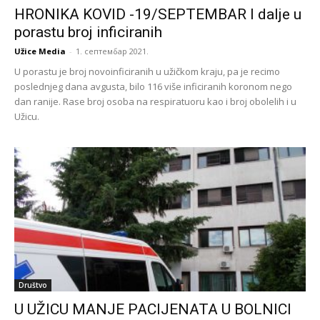
HRONIKA KOVID -19/SEPTEMBAR I dalje u
porastu broj inficiranih
Užice Media
-
1. септембар 2021.
U porastu je broj novoinficiranih u užičkom kraju, pa je recimo
poslednjeg dana avgusta, bilo 116 više inficiranih koronom nego
dan ranije. Rase broj osoba na respiratuoru kao i broj obolelih i u
Užicu.
Društvo
U UŽICU MANJE PACIJENATA U BOLNICI