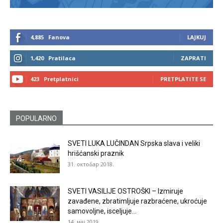
4,885
Fanova
LAJKUJ
1,420
Pratilaca
ZAPRATI
423
Pretplatnici
PRETPLATITE SE
POPULARNO
SVETI LUKA LUČINDAN Srpska slava i veliki
hrišćanski praznik
31. октобар 2018.
SVETI VASILIJE OSTROŠKI – Izmiruje
zavađene, zbratimljuje razbraćene, ukroćuje
samovoljne, isceljuje...
14. мај 2019.