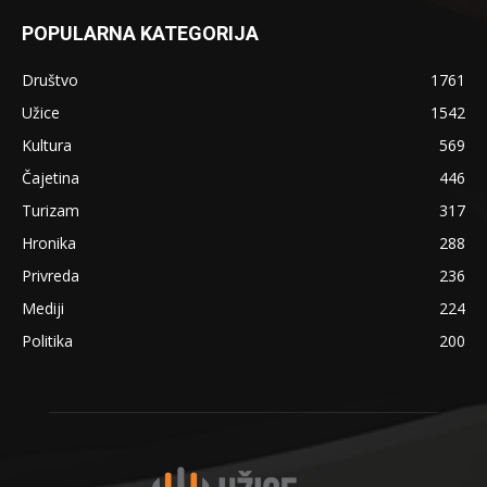
POPULARNA KATEGORIJA
Društvo
1761
Užice
1542
Kultura
569
Čajetina
446
Turizam
317
Hronika
288
Privreda
236
Mediji
224
Politika
200