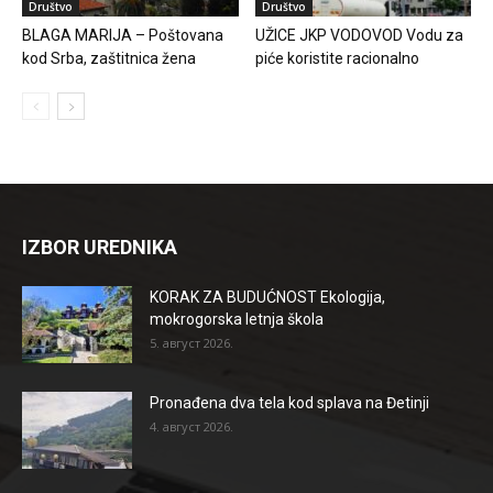
Društvo
Društvo
BLAGA MARIJA – Poštovana
UŽICE JKP VODOVOD Vodu za
kod Srba, zaštitnica žena
piće koristite racionalno
IZBOR UREDNIKA
KORAK ZA BUDUĆNOST Ekologija,
mokrogorska letnja škola
5. август 2026.
Pronađena dva tela kod splava na Đetinji
4. август 2026.