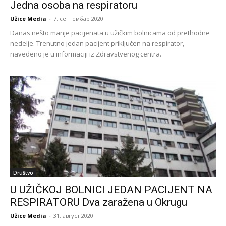
Jedna osoba na respiratoru
Užice Media
-
7. септембар 2020.
Danas nešto manje pacijenata u užičkim bolnicama od prethodne
nedelje. Trenutno jedan pacijent priključen na respirator,
navedeno je u informaciji iz Zdravstvenog centra.
Društvo
U UŽIČKOJ BOLNICI JEDAN PACIJENT NA
RESPIRATORU Dva zaražena u Okrugu
Užice Media
-
31. август 2020.