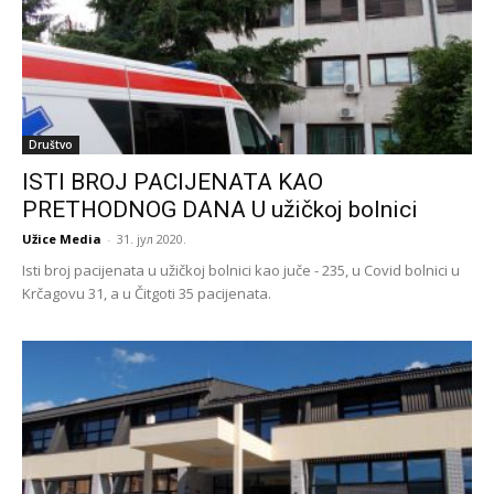
Društvo
ISTI BROJ PACIJENATA KAO
PRETHODNOG DANA U užičkoj bolnici
Užice Media
-
31. јул 2020.
Isti broj pacijenata u užičkoj bolnici kao juče - 235, u Covid bolnici u
Krčagovu 31, a u Čitgoti 35 pacijenata.