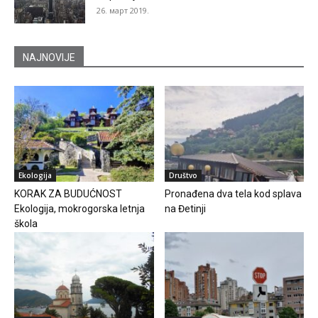
26. март 2019.
NAJNOVIJE
Ekologija
Društvo
KORAK ZA BUDUĆNOST
Pronađena dva tela kod splava
Ekologija, mokrogorska letnja
na Đetinji
škola