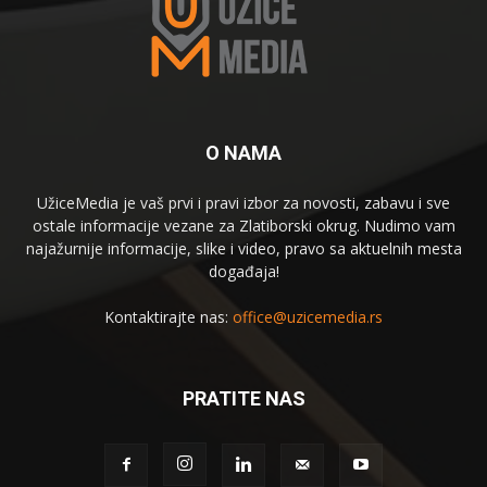
O NAMA
UžiceMedia je vaš prvi i pravi izbor za novosti, zabavu i sve
ostale informacije vezane za Zlatiborski okrug. Nudimo vam
najažurnije informacije, slike i video, pravo sa aktuelnih mesta
događaja!
Kontaktirajte nas:
office@uzicemedia.rs
PRATITE NAS