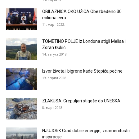
OBILAZNICA OKO UŽICA Obezbeđeno 30
miliona evra
11. март 2022.
TOMETINO POLJE Iz Londona stigli Melisa i
Zoran Đukić
14. август 2018.
Izvor života i bigrene kade Stopića pećine
19. април 2018.
ZLAKUSA: Crepuljari stigoše do UNESKA
8. март 2018.
NJUJORK Grad dobre energije, znamenitosti i
inspiracije