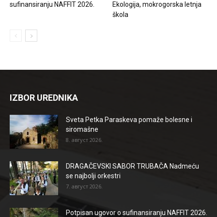
sufinansiranju NAFFIT 2026.
Ekologija, mokrogorska letnja
škola
IZBOR UREDNIKA
Sveta Petka Paraskeva pomaže bolesne i
siromašne
8. август 2026.
DRAGAČEVSKI SABOR TRUBAČA Nadmeću
se najbolji orkestri
7. август 2026.
Potpisan ugovor o sufinansiranju NAFFIT 2026.