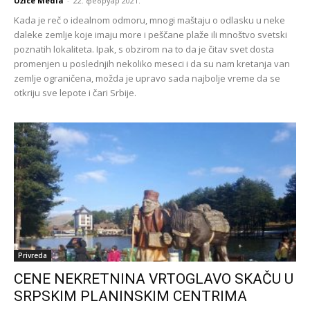
Užice Media
-
22. фебруар 2021.
Kada je reč o idealnom odmoru, mnogi maštaju o odlasku u neke
daleke zemlje koje imaju more i peščane plaže ili mnoštvo svetski
poznatih lokaliteta. Ipak, s obzirom na to da je čitav svet dosta
promenjen u poslednjih nekoliko meseci i da su nam kretanja van
zemlje ograničena, možda je upravo sada najbolje vreme da se
otkriju sve lepote i čari Srbije.
Privreda
CENE NEKRETNINA VRTOGLAVO SKAČU U
SRPSKIM PLANINSKIM CENTRIMA