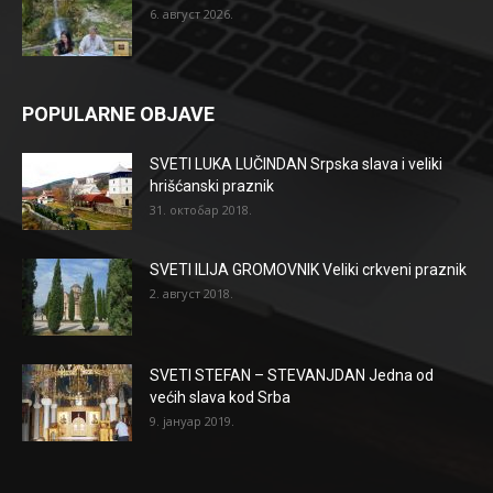
6. август 2026.
POPULARNE OBJAVE
SVETI LUKA LUČINDAN Srpska slava i veliki
hrišćanski praznik
31. октобар 2018.
SVETI ILIJA GROMOVNIK Veliki crkveni praznik
2. август 2018.
SVETI STEFAN – STEVANJDAN Jedna od
većih slava kod Srba
9. јануар 2019.