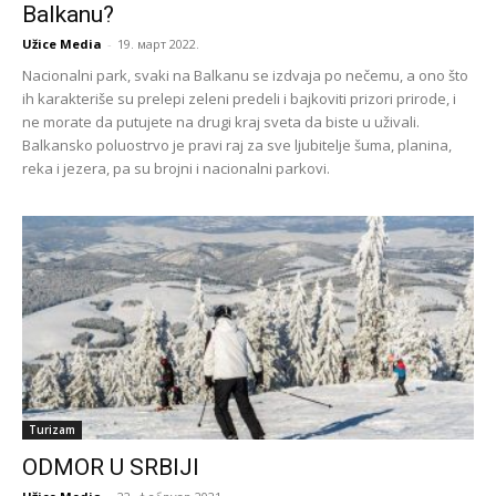
Balkanu?
Užice Media
-
19. март 2022.
Nacionalni park, svaki na Balkanu se izdvaja po nečemu, a ono što
ih karakteriše su prelepi zeleni predeli i bajkoviti prizori prirode, i
ne morate da putujete na drugi kraj sveta da biste u uživali.
Balkansko poluostrvo je pravi raj za sve ljubitelje šuma, planina,
reka i jezera, pa su brojni i nacionalni parkovi.
Turizam
ODMOR U SRBIJI