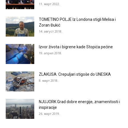
11. март 2022.
TOMETINO POLJE Iz Londona stigli Melisa i
Zoran Đukić
14. август 2018.
Izvor života i bigrene kade Stopića pećine
19. април 2018.
ZLAKUSA: Crepuljari stigoše do UNESKA
8. март 2018.
NJUJORK Grad dobre energije, znamenitosti i
inspiracije
26. март 2019.