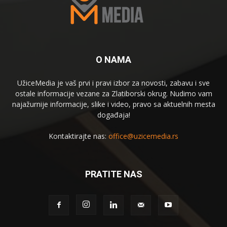
O NAMA
UžiceMedia je vaš prvi i pravi izbor za novosti, zabavu i sve
ostale informacije vezane za Zlatiborski okrug. Nudimo vam
najažurnije informacije, slike i video, pravo sa aktuelnih mesta
događaja!
Kontaktirajte nas:
office@uzicemedia.rs
PRATITE NAS