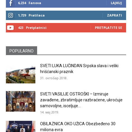
6,234
Fanova
LAJKUJ
1,729
Pratilaca
ZAPRATI
423
Pretplatnici
PRETPLATITE SE
POPULARNO
SVETI LUKA LUČINDAN Srpska slava i veliki
hrišćanski praznik
31. октобар 2018.
SVETI VASILIJE OSTROŠKI – Izmiruje
zavađene, zbratimljuje razbraćene, ukroćuje
samovoljne, isceljuje...
14. мај 2019.
OBILAZNICA OKO UŽICA Obezbeđeno 30
miliona evra