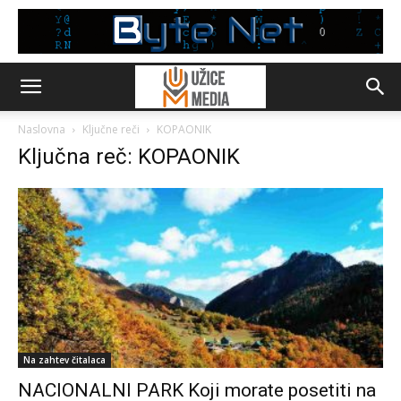
Naslovna
Ključne reči
KOPAONIK
Ključna reč: KOPAONIK
Na zahtev čitalaca
NACIONALNI PARK Koji morate posetiti na