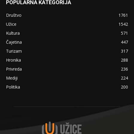
POPULARNA KATEGORIJA
Društvo
1761
Užice
1542
Kultura
571
Čajetina
447
Turizam
317
Hronika
288
Privreda
236
Mediji
224
Politika
200