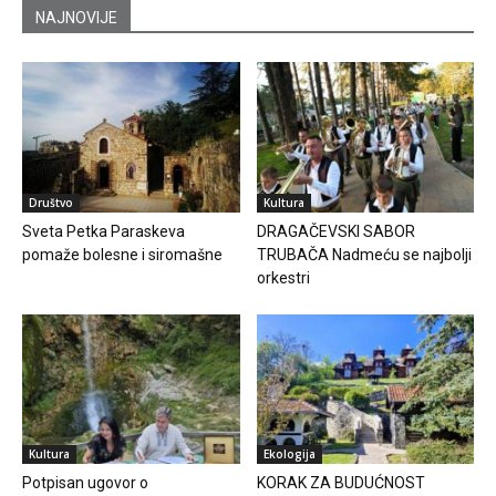
NAJNOVIJE
Društvo
Kultura
Sveta Petka Paraskeva
DRAGAČEVSKI SABOR
pomaže bolesne i siromašne
TRUBAČA Nadmeću se najbolji
orkestri
Kultura
Ekologija
Potpisan ugovor o
KORAK ZA BUDUĆNOST