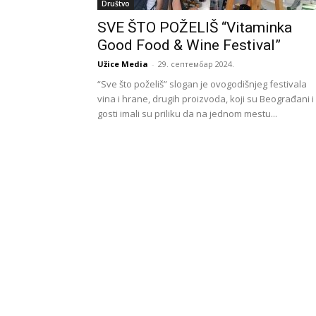
Društvo
SVE ŠTO POŽELIŠ “Vitaminka
Good Food & Wine Festival”
Užice Media
-
29. септембар 2024.
“Sve što poželiš” slogan je ovogodišnjeg festivala
vina i hrane, drugih proizvoda, koji su Beograđani i
gosti imali su priliku da na jednom mestu...