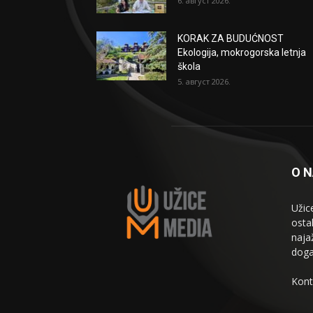
6. август 2026.
KORAK ZA BUDUĆNOST
Ekologija, mokrogorska letnja
škola
5. август 2026.
O 
Užic
osta
naja
doga
Kont