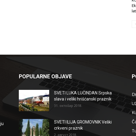
K
Ek
le
POPULARNE OBJAVE
P
SVETI LUKA LUČINDAN Srpska
D
slava i veliki hrišćanski praznik
Už
31. октобар 2018.
Ku
Ča
SVETI ILIJA GROMOVNIK Veliki
ju
crkveni praznik
T
2. август 2018.