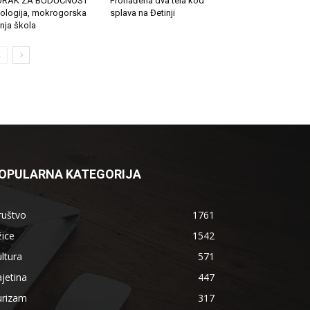
ORAK ZA BUDUĆNOST
Pronađena dva tela kod
ologija, mokrogorska
splava na Đetinji
tnja škola
OPULARNA KATEGORIJA
ruštvo
1761
ice
1542
ltura
571
jetina
447
urizam
317