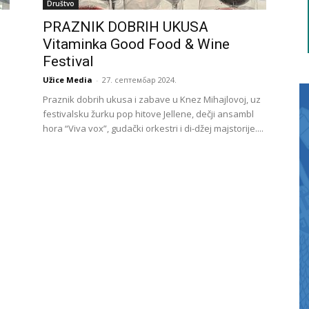
Društvo
PRAZNIK DOBRIH UKUSA
Vitaminka Good Food & Wine
Festival
Užice Media
-
27. септембар 2024.
Praznik dobrih ukusa i zabave u Knez Mihajlovoj, uz
festivalsku žurku pop hitove Jellene, dečji ansambl
hora “Viva vox”, gudački orkestri i di-džej majstorije....