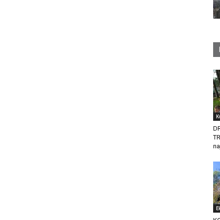
K
D
T
na
E