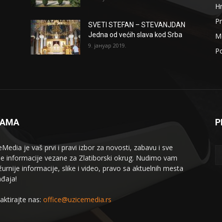
H
Pr
SVETI STEFAN – STEVANJDAN
Jedna od većih slava kod Srba
Me
9. јануар 2019.
Po
NAMA
P
eMedia je vaš prvi i pravi izbor za novosti, zabavu i sve
le informacije vezane za Zlatiborski okrug. Nudimo vam
žurnije informacije, slike i video, pravo sa aktuelnih mesta
đaja!
aktirajte nas:
office@uzicemedia.rs