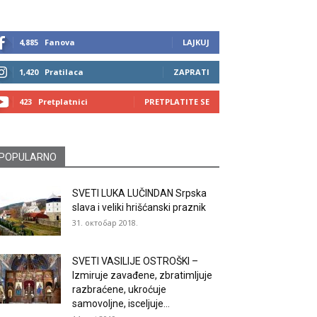
4,885
Fanova
LAJKUJ
1,420
Pratilaca
ZAPRATI
423
Pretplatnici
PRETPLATITE SE
POPULARNO
SVETI LUKA LUČINDAN Srpska
slava i veliki hrišćanski praznik
31. октобар 2018.
SVETI VASILIJE OSTROŠKI –
Izmiruje zavađene, zbratimljuje
razbraćene, ukroćuje
samovoljne, isceljuje...