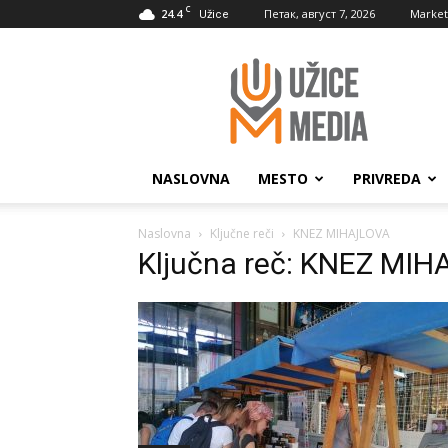
C
24.4
Петак, август 7, 2026
Market
Užice
UžiceMedia
NASLOVNA
MESTO
PRIVREDA
Naslovna
Ključne reči
KNEZ MIHAJLOVA
Ključna reč: KNEZ MI