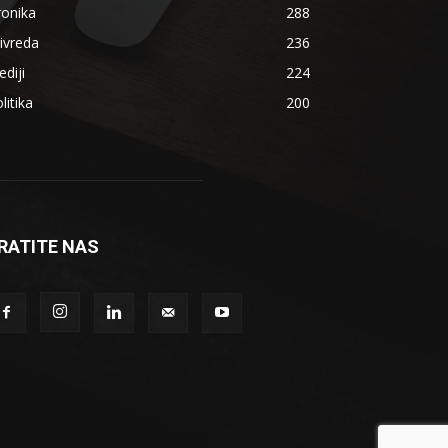
ronika
288
ivreda
236
diji
224
litika
200
RATITE NAS