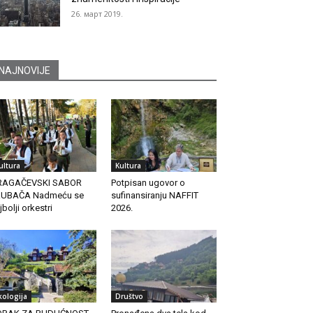
26. март 2019.
NAJNOVIJE
ultura
Kultura
RAGAČEVSKI SABOR
Potpisan ugovor o
RUBAČA Nadmeću se
sufinansiranju NAFFIT
jbolji orkestri
2026.
kologija
Društvo