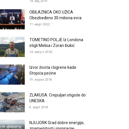
14. мај 2019.
OBILAZNICA OKO UŽICA
Obezbeđeno 30 miliona evra
11. март 2022.
TOMETINO POLJE Iz Londona
stigli Melisa i Zoran Đukić
14. август 2018.
Izvor života i bigrene kade
Stopića pećine
19. април 2018.
ZLAKUSA: Crepuljari stigoše do
UNESKA
8. март 2018.
NJUJORK Grad dobre energije,
znamenitosti i inspiracije