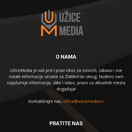
O NAMA
UžiceMedia je vaš prvi i pravi izbor za novosti, zabavu i sve
ostale informacije vezane za Zlatiborski okrug. Nudimo vam
najažurnije informacije, slike i video, pravo sa aktuelnih mesta
događaja!
Kontaktirajte nas:
office@uzicemedia.rs
PRATITE NAS