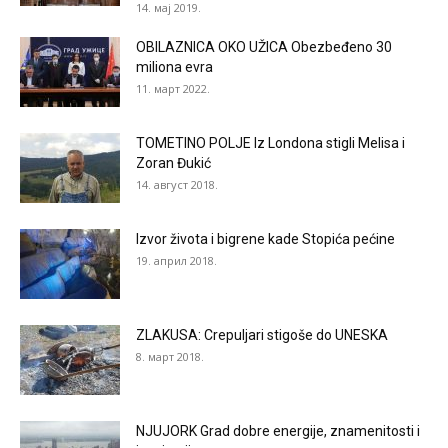
14. мај 2019.
OBILAZNICA OKO UŽICA Obezbeđeno 30
miliona evra
11. март 2022.
TOMETINO POLJE Iz Londona stigli Melisa i
Zoran Đukić
14. август 2018.
Izvor života i bigrene kade Stopića pećine
19. април 2018.
ZLAKUSA: Crepuljari stigoše do UNESKA
8. март 2018.
NJUJORK Grad dobre energije, znamenitosti i