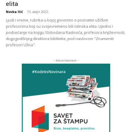
elita
Novka Ilić
-
15. март 2022.
Ljudi i vreme, rubrika u kojoj govorimo o poznatim užičkim
profesorima koji su svojevremeno bili istinska elita. Ujedno i
podsećanje na knjigu Slobodana Radovića, profesora književnosti,
dugogodišnjeg direktora bibliteke, pod naslovom "Znameniti
profesori Užica".
- Advertisement -