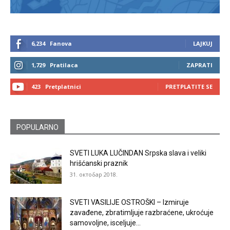
6,234
Fanova
LAJKUJ
1,729
Pratilaca
ZAPRATI
423
Pretplatnici
PRETPLATITE SE
POPULARNO
SVETI LUKA LUČINDAN Srpska slava i veliki
hrišćanski praznik
31. октобар 2018.
SVETI VASILIJE OSTROŠKI – Izmiruje
zavađene, zbratimljuje razbraćene, ukroćuje
samovoljne, isceljuje...