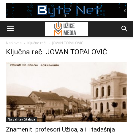
Naslovna
Ključne reči
JOVAN TOPALOVIĆ
Ključna reč: JOVAN TOPALOVIĆ
Na zahtev čitalaca
Znameniti profesori Užica, ali i tadašnja