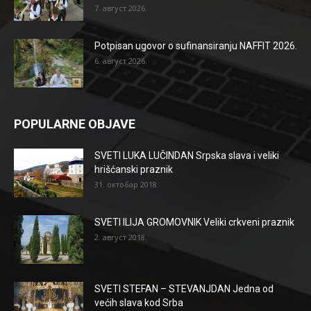
7. август 2026.
Potpisan ugovor o sufinansiranju NAFFIT 2026.
6. август 2026.
POPULARNE OBJAVE
SVETI LUKA LUČINDAN Srpska slava i veliki
hrišćanski praznik
31. октобар 2018.
SVETI ILIJA GROMOVNIK Veliki crkveni praznik
2. август 2018.
SVETI STEFAN – STEVANJDAN Jedna od
većih slava kod Srba