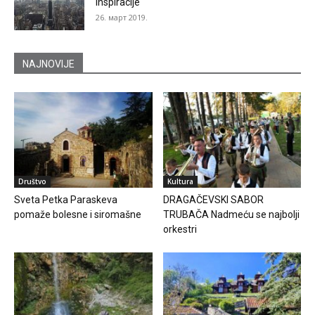
inspiracije
26. март 2019.
NAJNOVIJE
Društvo
Kultura
Sveta Petka Paraskeva
DRAGAČEVSKI SABOR
pomaže bolesne i siromašne
TRUBAČA Nadmeću se najbolji
orkestri