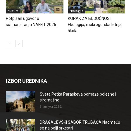
Kultura
Ekologija
Potpisan ugovor o
KORAK ZA BUDUĆNOST
sufinansiranju NAFFIT 2026.
Ekologija, mokrogorska letnja
škola
IZBOR UREDNIKA
Sveta Petka Paraskeva pomaže bolesne i
siromašne
8. август 2026.
DRAGAČEVSKI SABOR TRUBAČA Nadmeću
se najbolji orkestri