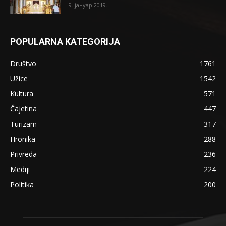
9. јануар 2019.
POPULARNA KATEGORIJA
Društvo
1761
Užice
1542
Kultura
571
Čajetina
447
Turizam
317
Hronika
288
Privreda
236
Mediji
224
Politika
200