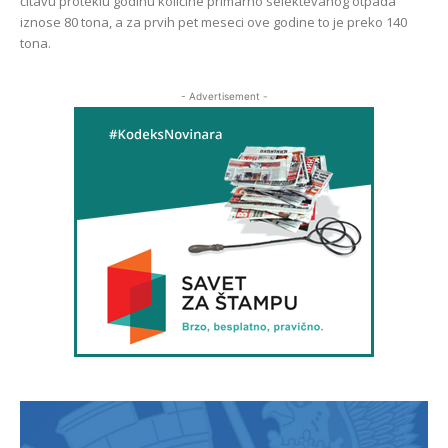
čitavu proteklu godinu količine primarno selektevanog otpada
iznose 80 tona, a za prvih pet meseci ove godine to je preko 140
tona.
- Advertisement -