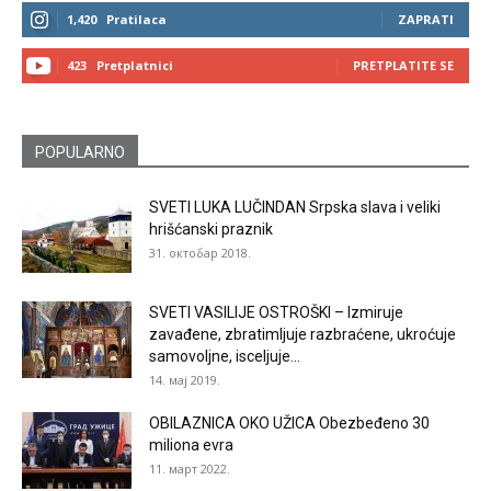
1,420
Pratilaca
ZAPRATI
423
Pretplatnici
PRETPLATITE SE
POPULARNO
SVETI LUKA LUČINDAN Srpska slava i veliki
hrišćanski praznik
31. октобар 2018.
SVETI VASILIJE OSTROŠKI – Izmiruje
zavađene, zbratimljuje razbraćene, ukroćuje
samovoljne, isceljuje...
14. мај 2019.
OBILAZNICA OKO UŽICA Obezbeđeno 30
miliona evra
11. март 2022.