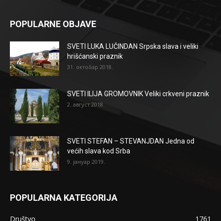
POPULARNE OBJAVE
SVETI LUKA LUČINDAN Srpska slava i veliki
hrišćanski praznik
31. октобар 2018.
SVETI ILIJA GROMOVNIK Veliki crkveni praznik
2. август 2018.
SVETI STEFAN – STEVANJDAN Jedna od
većih slava kod Srba
9. јануар 2019.
POPULARNA KATEGORIJA
Društvo
1761