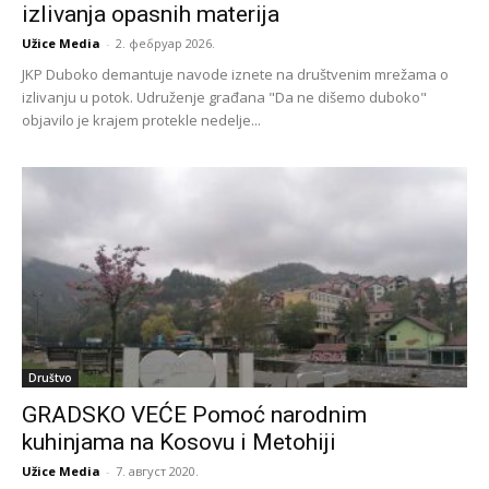
izlivanja opasnih materija
Užice Media
-
2. фебруар 2026.
JKP Duboko demantuje navode iznete na društvenim mrežama o
izlivanju u potok. Udruženje građana "Da ne dišemo duboko"
objavilo je krajem protekle nedelje...
Društvo
GRADSKO VEĆE Pomoć narodnim
kuhinjama na Kosovu i Metohiji
Užice Media
-
7. август 2020.