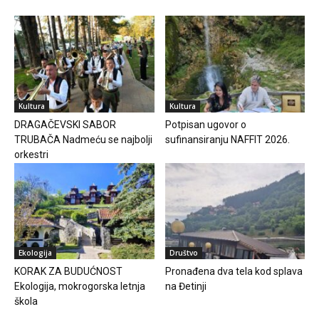
Kultura
Kultura
DRAGAČEVSKI SABOR
Potpisan ugovor o
TRUBAČA Nadmeću se najbolji
sufinansiranju NAFFIT 2026.
orkestri
Ekologija
Društvo
KORAK ZA BUDUĆNOST
Pronađena dva tela kod splava
Ekologija, mokrogorska letnja
na Đetinji
škola