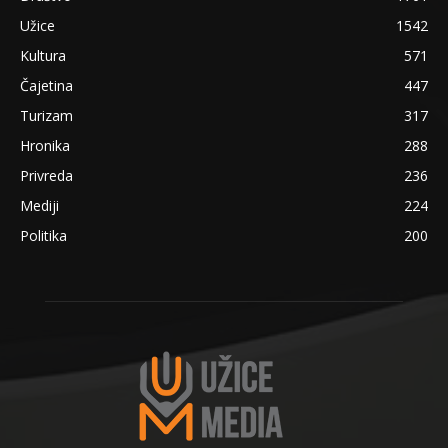
Užice
1542
Kultura
571
Čajetina
447
Turizam
317
Hronika
288
Privreda
236
Mediji
224
Politika
200