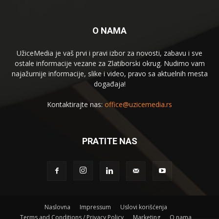
O NAMA
UžiceMedia je vaš prvi i pravi izbor za novosti, zabavu i sve
ostale informacije vezane za Zlatiborski okrug. Nudimo vam
najažurnije informacije, slike i video, pravo sa aktuelnih mesta
događaja!
Kontaktirajte nas:
office@uzicemedia.rs
PRATITE NAS
Naslovna
Impressum
Uslovi korišćenja
Terms and Conditions / Privacy Policy
Marketing
O nama