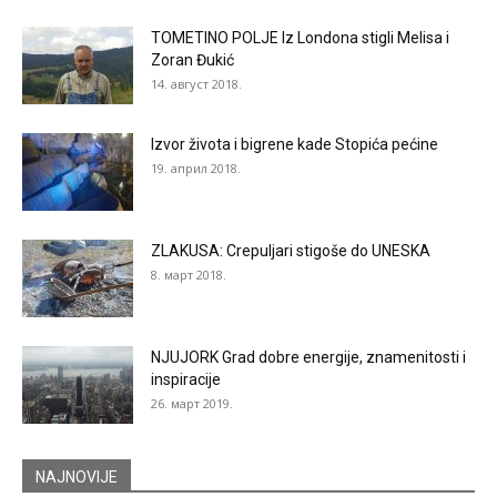
TOMETINO POLJE Iz Londona stigli Melisa i
Zoran Đukić
14. август 2018.
Izvor života i bigrene kade Stopića pećine
19. април 2018.
ZLAKUSA: Crepuljari stigoše do UNESKA
8. март 2018.
NJUJORK Grad dobre energije, znamenitosti i
inspiracije
26. март 2019.
NAJNOVIJE