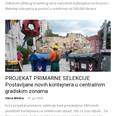
Odlukom užičkog Gradskog veća narodnim kuhinjama na Kosovu i
Metohiji izdvojena je pomoć u vrednosti od 300.000 dinara.
Ekologija
PROJEKAT PRIMARNE SELEKCIJE
Postavljane novih kontejnera u centralnim
gradskim zonama
Užice Media
-
19. јун 2020.
Kroz projekat primarne selekcije biće postavljeno 200 novih
plastičnih kontejnera za selektovan otpad, 160 za suvi otpad... Za