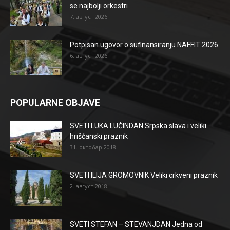
se najbolji orkestri
7. август 2026.
Potpisan ugovor o sufinansiranju NAFFIT 2026.
6. август 2026.
POPULARNE OBJAVE
SVETI LUKA LUČINDAN Srpska slava i veliki
hrišćanski praznik
31. октобар 2018.
SVETI ILIJA GROMOVNIK Veliki crkveni praznik
2. август 2018.
SVETI STEFAN – STEVANJDAN Jedna od