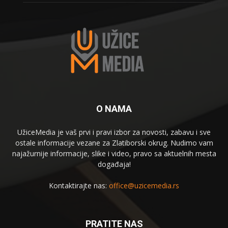
O NAMA
UžiceMedia je vaš prvi i pravi izbor za novosti, zabavu i sve
ostale informacije vezane za Zlatiborski okrug. Nudimo vam
najažurnije informacije, slike i video, pravo sa aktuelnih mesta
događaja!
Kontaktirajte nas:
office@uzicemedia.rs
PRATITE NAS