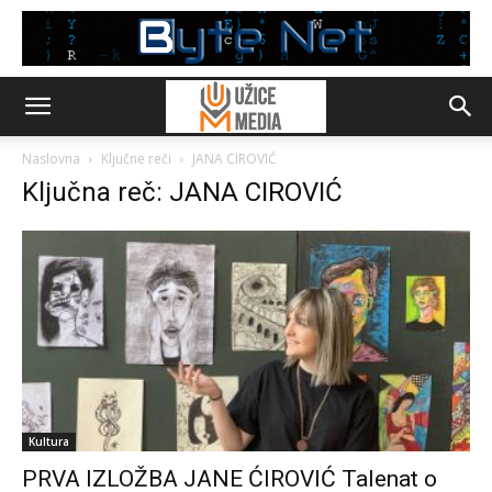
Naslovna
Ključne reči
JANA CIROVIĆ
Ključna reč: JANA CIROVIĆ
Kultura
PRVA IZLOŽBA JANE ĆIROVIĆ Talenat o