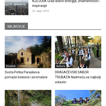
NJUJORK Grad dobre energije, znamenitosti i
inspiracije
26. март 2019.
NAJNOVIJE
Društvo
Kultura
Sveta Petka Paraskeva
DRAGAČEVSKI SABOR
pomaže bolesne i siromašne
TRUBAČA Nadmeću se najbolji
orkestri