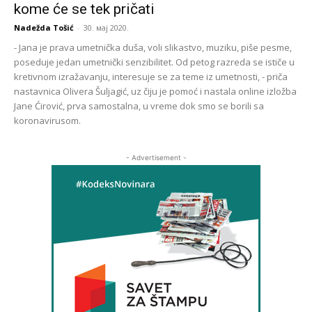
kome će se tek pričati
Nadežda Tošić
-
30. мај 2020.
- Jana je prava umetnička duša, voli slikastvo, muziku, piše pesme,
poseduje jedan umetnički senzibilitet. Od petog razreda se ističe u
kretivnom izražavanju, interesuje se za teme iz umetnosti, - priča
nastavnica Olivera Šuljagić, uz čiju je pomoć i nastala online izložba
Jane Ćirović, prva samostalna, u vreme dok smo se borili sa
koronavirusom.
- Advertisement -