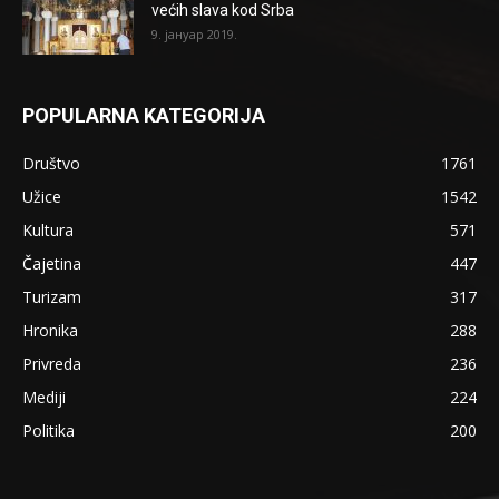
većih slava kod Srba
9. јануар 2019.
POPULARNA KATEGORIJA
Društvo
1761
Užice
1542
Kultura
571
Čajetina
447
Turizam
317
Hronika
288
Privreda
236
Mediji
224
Politika
200