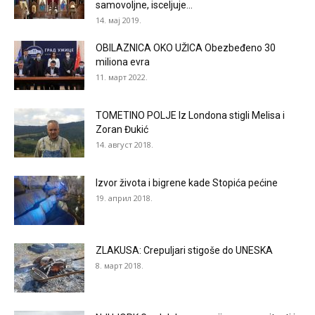
samovoljne, isceljuje...
14. мај 2019.
OBILAZNICA OKO UŽICA Obezbeđeno 30
miliona evra
11. март 2022.
TOMETINO POLJE Iz Londona stigli Melisa i
Zoran Đukić
14. август 2018.
Izvor života i bigrene kade Stopića pećine
19. април 2018.
ZLAKUSA: Crepuljari stigoše do UNESKA
8. март 2018.