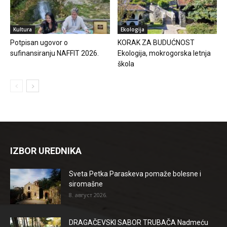
Kultura
Ekologija
Potpisan ugovor o
KORAK ZA BUDUĆNOST
sufinansiranju NAFFIT 2026.
Ekologija, mokrogorska letnja
škola
IZBOR UREDNIKA
Sveta Petka Paraskeva pomaže bolesne i
siromašne
8. август 2026.
DRAGAČEVSKI SABOR TRUBAČA Nadmeću