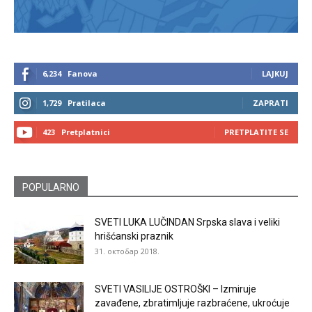
6,234
Fanova
LAJKUJ
1,729
Pratilaca
ZAPRATI
423
Pretplatnici
PRETPLATITE SE
POPULARNO
SVETI LUKA LUČINDAN Srpska slava i veliki
hrišćanski praznik
31. октобар 2018.
SVETI VASILIJE OSTROŠKI – Izmiruje
zavađene, zbratimljuje razbraćene, ukroćuje