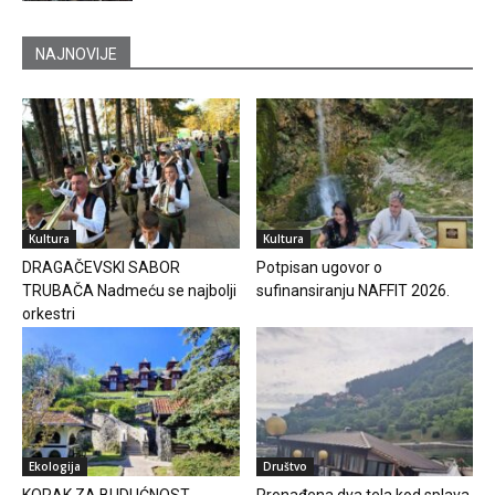
NAJNOVIJE
Kultura
Kultura
DRAGAČEVSKI SABOR
Potpisan ugovor o
TRUBAČA Nadmeću se najbolji
sufinansiranju NAFFIT 2026.
orkestri
Ekologija
Društvo
KORAK ZA BUDUĆNOST
Pronađena dva tela kod splava