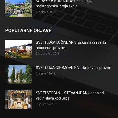
KORAK ZA BUDUĆNOST Ekologija,
mokrogorska letnja škola
5. август 2026.
POPULARNE OBJAVE
SVETI LUKA LUČINDAN Srpska slava i veliki
hrišćanski praznik
31. октобар 2018.
SVETI ILIJA GROMOVNIK Veliki crkveni praznik
2. август 2018.
SVETI STEFAN – STEVANJDAN Jedna od
većih slava kod Srba
9. јануар 2019.