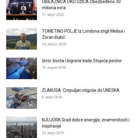
OBILAZNICA OKO UŽICA Obezbeđeno 30
miliona evra
11. март 2022.
TOMETINO POLJE Iz Londona stigli Melisa i
Zoran Đukić
14. август 2018.
Izvor života i bigrene kade Stopića pećine
19. април 2018.
ZLAKUSA: Crepuljari stigoše do UNESKA
8. март 2018.
NJUJORK Grad dobre energije, znamenitosti i
inspiracije
26. март 2019.