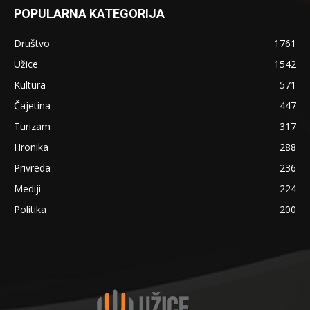
POPULARNA KATEGORIJA
Društvo
1761
Užice
1542
Kultura
571
Čajetina
447
Turizam
317
Hronika
288
Privreda
236
Mediji
224
Politika
200