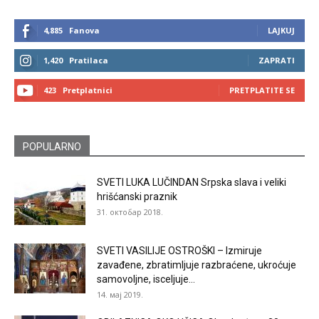
4,885
Fanova
LAJKUJ
1,420
Pratilaca
ZAPRATI
423
Pretplatnici
PRETPLATITE SE
POPULARNO
SVETI LUKA LUČINDAN Srpska slava i veliki
hrišćanski praznik
31. октобар 2018.
SVETI VASILIJE OSTROŠKI – Izmiruje
zavađene, zbratimljuje razbraćene, ukroćuje
samovoljne, isceljuje...
14. мај 2019.