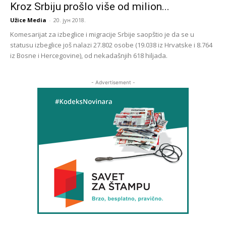
Kroz Srbiju prošlo više od milion...
Užice Media
-
20. јун 2018.
Komesarijat za izbeglice i migracije Srbije saopštio je da se u
statusu izbeglice još nalazi 27.802 osobe (19.038 iz Hrvatske i 8.764
iz Bosne i Hercegovine), od nekadašnjih 618 hiljada.
- Advertisement -