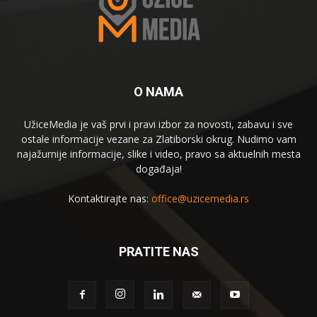
O NAMA
UžiceMedia je vaš prvi i pravi izbor za novosti, zabavu i sve
ostale informacije vezane za Zlatiborski okrug. Nudimo vam
najažurnije informacije, slike i video, pravo sa aktuelnih mesta
događaja!
Kontaktirajte nas:
office@uzicemedia.rs
PRATITE NAS