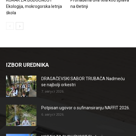
Ekologija, mokrogorska letnja
na Đetinji
škola
IZBOR UREDNIKA
DRAGAČEVSKI SABOR TRUBAČA Nadmeću
se najbolji orkestri
7. август 2026.
Potpisan ugovor o sufinansiranju NAFFIT 2026.
6. август 2026.