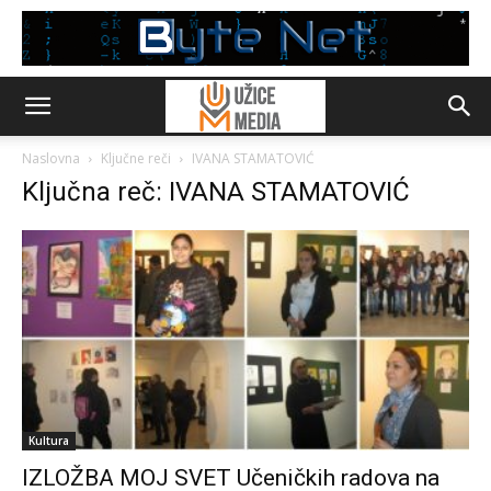
Naslovna
Ključne reči
IVANA STAMATOVIĆ
Ključna reč: IVANA STAMATOVIĆ
Kultura
IZLOŽBA MOJ SVET Učeničkih radova na