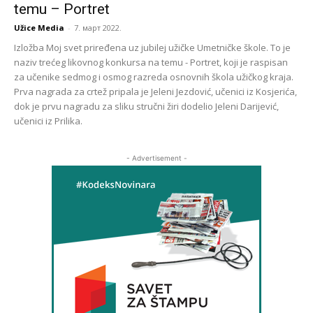
temu – Portret
Užice Media
-
7. март 2022.
Izložba Moj svet priređena uz jubilej užičke Umetničke škole. To je
naziv trećeg likovnog konkursa na temu - Portret, koji je raspisan
za učenike sedmog i osmog razreda osnovnih škola užičkog kraja.
Prva nagrada za crtež pripala je Jeleni Jezdović, učenici iz Kosjerića,
dok je prvu nagradu za sliku stručni žiri dodelio Jeleni Darijević,
učenici iz Prilika.
- Advertisement -