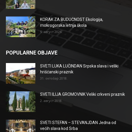
KORAK ZA BUDUĆNOST Ekologija,
mokrogorska letnja škola
5. август 2026.
POPULARNE OBJAVE
SVETI LUKA LUČINDAN Srpska slava i veliki
hrišćanski praznik
31. октобар 2018.
SVETI ILIJA GROMOVNIK Veliki crkveni praznik
2. август 2018.
SVETI STEFAN – STEVANJDAN Jedna od
većih slava kod Srba