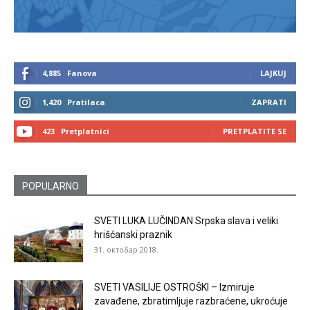
4,885
Fanova
LAJKUJ
1,420
Pratilaca
ZAPRATI
423
Pretplatnici
PRETPLATITE SE
POPULARNO
SVETI LUKA LUČINDAN Srpska slava i veliki
hrišćanski praznik
31. октобар 2018.
SVETI VASILIJE OSTROŠKI – Izmiruje
zavađene, zbratimljuje razbraćene, ukroćuje