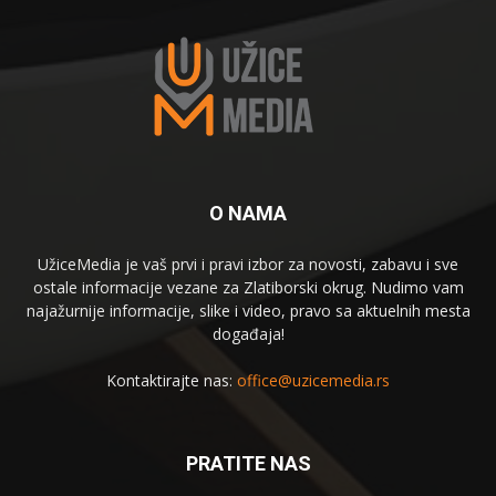
O NAMA
UžiceMedia je vaš prvi i pravi izbor za novosti, zabavu i sve
ostale informacije vezane za Zlatiborski okrug. Nudimo vam
najažurnije informacije, slike i video, pravo sa aktuelnih mesta
događaja!
Kontaktirajte nas:
office@uzicemedia.rs
PRATITE NAS