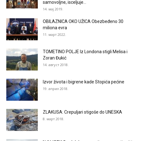
samovoljne, isceljuje...
14. мај 2019.
OBILAZNICA OKO UŽICA Obezbeđeno 30
miliona evra
11. март 2022.
TOMETINO POLJE Iz Londona stigli Melisa i
Zoran Đukić
14. август 2018.
Izvor života i bigrene kade Stopića pećine
19. април 2018.
ZLAKUSA: Crepuljari stigoše do UNESKA
8. март 2018.