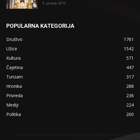
9. јануар 2019.
POPULARNA KATEGORIJA
Društvo
1761
Užice
1542
Kultura
571
Čajetina
447
Turizam
317
Hronika
288
Privreda
236
Mediji
224
Politika
200