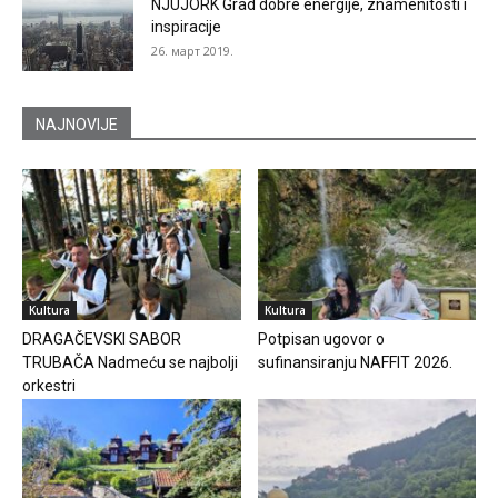
NJUJORK Grad dobre energije, znamenitosti i
inspiracije
26. март 2019.
NAJNOVIJE
Kultura
Kultura
DRAGAČEVSKI SABOR
Potpisan ugovor o
TRUBAČA Nadmeću se najbolji
sufinansiranju NAFFIT 2026.
orkestri