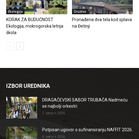
Ekologija
Društvo
KORAK ZA BUDUĆNOST
Pronađena dva tela kod splava
Ekologija, mokrogorska letnja
na Đetinji
škola
IZBOR UREDNIKA
DRAGAČEVSKI SABOR TRUBAČA Nadmeću
se najbolji orkestri
7. август 2026.
Potpisan ugovor o sufinansiranju NAFFIT 2026.
6. август 2026.