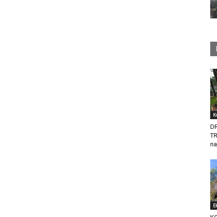
K
D
T
na
E