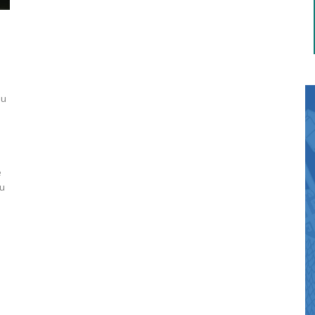
 u
e
cu