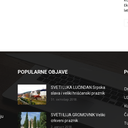
K
Ek
le
POPULARNE OBJAVE
P
SVETI LUKA LUČINDAN Srpska
D
slava i veliki hrišćanski praznik
Už
31. октобар 2018.
Ku
Ča
SVETI ILIJA GROMOVNIK Veliki
ju
crkveni praznik
T
2. август 2018.