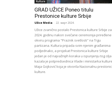
Kultura
GRAD UŽICE Poneo titulu
Prestonice kulture Srbije
Užice Media
-
22. март 2024.
Užice zvanično postalo Prestonica kulture Srbije za
2024. godinu nakon svečane ceremonija priređene
okviru programa "Praznik svetlosti" na Trgu
partizana. Kultura pripada svim njenim građanima
podjednako, a projekat Prestonica kulture Srbije
jedan je od najvažnijih koraka u ispunjenju tog cilja
kazala je potpredsednica Vlade i ministarka kultur
Maja Gojković koja je otvorila Nacionalnu prestoni
kulture.