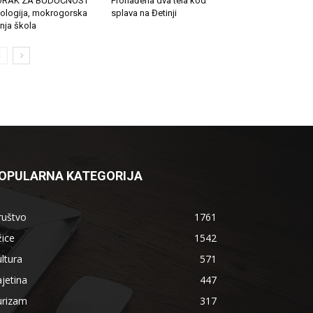
ORAK ZA BUDUĆNOST
Pronađena dva tela kod
ologija, mokrogorska
splava na Đetinji
tnja škola
OPULARNA KATEGORIJA
ruštvo
1761
ice
1542
ltura
571
jetina
447
urizam
317