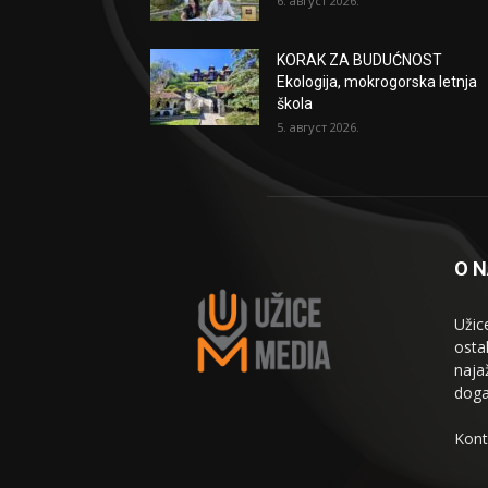
6. август 2026.
KORAK ZA BUDUĆNOST
Ekologija, mokrogorska letnja
škola
5. август 2026.
O 
Užic
osta
naja
doga
Kont