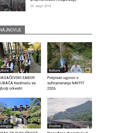
26. март 2019.
NAJNOVIJE
ultura
Kultura
RAGAČEVSKI SABOR
Potpisan ugovor o
RUBAČA Nadmeću se
sufinansiranju NAFFIT
jbolji orkestri
2026.
kologija
Društvo