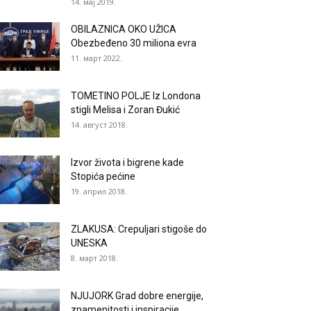
14. мај 2019.
OBILAZNICA OKO UŽICA
Obezbeđeno 30 miliona evra
11. март 2022.
TOMETINO POLJE Iz Londona
stigli Melisa i Zoran Đukić
14. август 2018.
Izvor života i bigrene kade
Stopića pećine
19. април 2018.
ZLAKUSA: Crepuljari stigoše do
UNESKA
8. март 2018.
NJUJORK Grad dobre energije,
znamenitosti i inspiracije