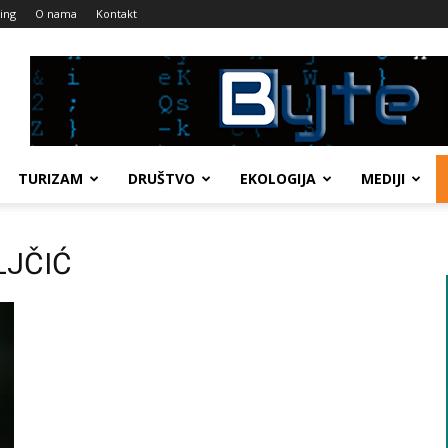
ing
O nama
Kontakt
TURIZAM
DRUŠTVO
EKOLOGIJA
MEDIJI
ILJČIĆ