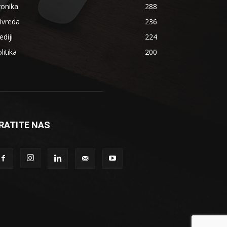
ronika
288
ivreda
236
diji
224
litika
200
RATITE NAS