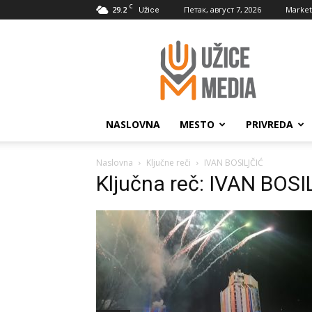
C
29.2
Петак, август 7, 2026
Market
Užice
UžiceMedia
NASLOVNA
MESTO
PRIVREDA
Naslovna
Ključne reči
IVAN BOSILJČIĆ
Ključna reč: IVAN BOS