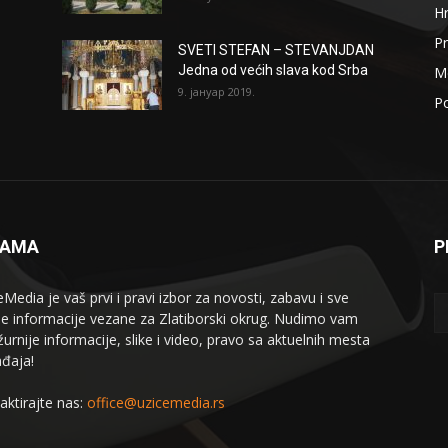
H
Pr
SVETI STEFAN – STEVANJDAN
Jedna od većih slava kod Srba
Me
9. јануар 2019.
Po
NAMA
P
eMedia je vaš prvi i pravi izbor za novosti, zabavu i sve
le informacije vezane za Zlatiborski okrug. Nudimo vam
žurnije informacije, slike i video, pravo sa aktuelnih mesta
đaja!
aktirajte nas:
office@uzicemedia.rs