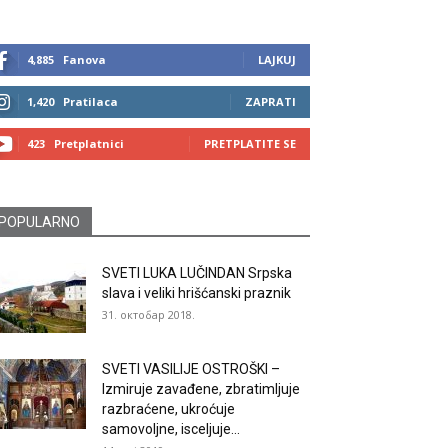
4,885
Fanova
LAJKUJ
1,420
Pratilaca
ZAPRATI
423
Pretplatnici
PRETPLATITE SE
POPULARNO
SVETI LUKA LUČINDAN Srpska
slava i veliki hrišćanski praznik
31. октобар 2018.
SVETI VASILIJE OSTROŠKI –
Izmiruje zavađene, zbratimljuje
razbraćene, ukroćuje
samovoljne, isceljuje...