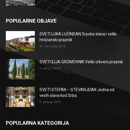
POPULARNE OBJAVE
SVETI LUKA LUČINDAN Srpska slava i veliki
hrišćanski praznik
31. октобар 2018.
SVETI ILIJA GROMOVNIK Veliki crkveni praznik
2. август 2018.
SVETI STEFAN – STEVANJDAN Jedna od
većih slava kod Srba
9. јануар 2019.
POPULARNA KATEGORIJA