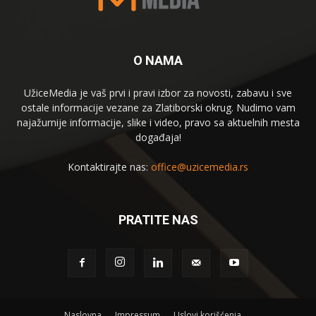
O NAMA
UžiceMedia je vaš prvi i pravi izbor za novosti, zabavu i sve
ostale informacije vezane za Zlatiborski okrug. Nudimo vam
najažurnije informacije, slike i video, pravo sa aktuelnih mesta
događaja!
Kontaktirajte nas:
office@uzicemedia.rs
PRATITE NAS
Naslovna
Impressum
Uslovi korišćenja