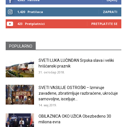
1,420
Pratilaca
ZAPRATI
423
Pretplatnici
PRETPLATITE SE
POPULARNO
SVETI LUKA LUČINDAN Srpska slava i veliki
hrišćanski praznik
31. октобар 2018.
SVETI VASILIJE OSTROŠKI – Izmiruje
zavađene, zbratimljuje razbraćene, ukroćuje
samovoljne, isceljuje...
14. мај 2019.
OBILAZNICA OKO UŽICA Obezbeđeno 30
miliona evra