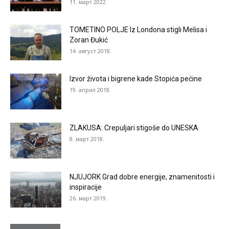
11. март 2022.
TOMETINO POLJE Iz Londona stigli Melisa i
Zoran Đukić
14. август 2018.
Izvor života i bigrene kade Stopića pećine
19. април 2018.
ZLAKUSA: Crepuljari stigoše do UNESKA
8. март 2018.
NJUJORK Grad dobre energije, znamenitosti i
inspiracije
26. март 2019.