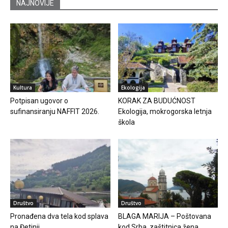
NAJNOVIJE
Kultura
Ekologija
Potpisan ugovor o
KORAK ZA BUDUĆNOST
sufinansiranju NAFFIT 2026.
Ekologija, mokrogorska letnja
škola
Društvo
Društvo
Pronađena dva tela kod splava
BLAGA MARIJA – Poštovana
na Đetinji
kod Srba, zaštitnica žena