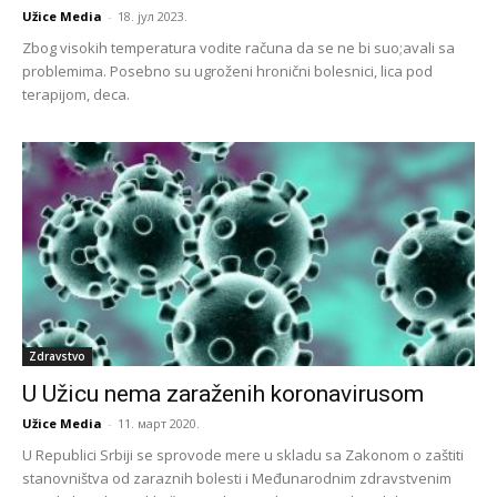
Užice Media
-
18. јул 2023.
Zbog visokih temperatura vodite računa da se ne bi suo;avali sa
problemima. Posebno su ugroženi hronični bolesnici, lica pod
terapijom, deca.
Zdravstvo
U Užicu nema zaraženih koronavirusom
Užice Media
-
11. март 2020.
U Republici Srbiji se sprovode mere u skladu sa Zakonom o zaštiti
stanovništva od zaraznih bolesti i Međunarodnim zdravstvenim