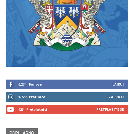
6,234
Fanova
LAJKUJ
1,729
Pratilaca
ZAPRATI
423
Pretplatnici
PRETPLATITE SE
POPULARNO