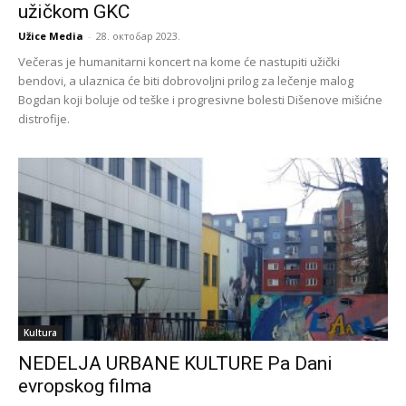
užičkom GKC
Užice Media
-
28. октобар 2023.
Večeras je humanitarni koncert na kome će nastupiti užički
bendovi, a ulaznica će biti dobrovoljni prilog za lečenje malog
Bogdan koji boluje od teške i progresivne bolesti Dišenove mišićne
distrofije.
Kultura
NEDELJA URBANE KULTURE Pa Dani
evropskog filma