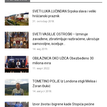
SVETI LUKA LUČINDAN Srpska slava i veliki
hrišćanski praznik
31. октобар 2018.
SVETI VASILIJE OSTROŠKI – Izmiruje
zavađene, zbratimljuje razbraćene, ukroćuje
samovoljne, isceljuje...
14. мај 2019.
OBILAZNICA OKO UŽICA Obezbeđeno 30
miliona evra
11. март 2022.
TOMETINO POLJE Iz Londona stigli Melisa i
Zoran Đukić
14. август 2018.
Izvor života i bigrene kade Stopića pećine