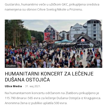
Guslarsko, humanitrno veče u užičkom GKC, prikupljena sredstva
namenjena su obnovi Crkve Svetog Nikole u Prizrenu.
Društvo
HUMANITARNI KONCERT ZA LEČENJE
DUŠANA OSTOJIĆA
Užice Media
-
31. мај 2021.
Na humanitarnom koncertu održanom na Zlatiboru prikupljeno je
115.790 dinara i 565 evra za lečenje Dušana Ostojića iz Kragujevca.
Anonimna žena iz publike uplatila 500 evra.