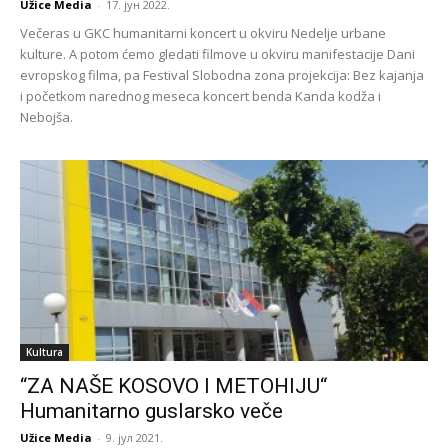
Užice Media
-
17. јун 2022.
Večeras u GKC humanitarni koncert u okviru Nedelje urbane
kulture. A potom ćemo gledati filmove u okviru manifestacije Dani
evropskog filma, pa Festival Slobodna zona projekcija: Bez kajanja
i početkom narednog meseca koncert benda Kanda kodža i
Nebojša.
Kultura
“ZA NAŠE KOSOVO I METOHIJU“
Humanitarno guslarsko veče
Užice Media
-
9. јул 2021.