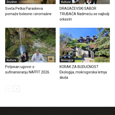
Društvo
Kultura
Sveta Petka Paraskeva
DRAGAČEVSKI SABOR
pomaže bolesne i siromašne
TRUBAČA Nadmeću se najbolji
orkestri
Kultura
Ekologija
Potpisan ugovor o
KORAK ZA BUDUĆNOST
sufinansiranju NAFFIT 2026.
Ekologija, mokrogorska letnja
škola