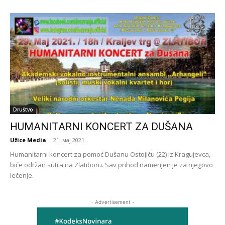
Društvo
HUMANITARNI KONCERT ZA DUŠANA
Užice Media
-
21. мај 2021.
Humanitarni koncert za pomoć Dušanu Ostojiću (22) iz Kragujevca,
biće održan sutra na Zlatiboru. Sav prihod namenjen je za njegovo
lečenje.
- Advertisement -