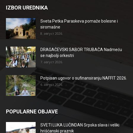
IZBOR UREDNIKA
Sveta Petka Paraskeva pomaže bolesne i
siromašne
8. август 2026.
DRAGAČEVSKI SABOR TRUBAČA Nadmeću
se najbolji orkestri
7. август 2026.
Potpisan ugovor o sufinansiranju NAFFIT 2026.
6. август 2026.
POPULARNE OBJAVE
SVETI LUKA LUČINDAN Srpska slava i veliki
hrišćanski praznik