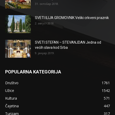
31. октобар 2018.
SVETI ILIJA GROMOVNIK Veliki crkveni praznik
2. август 2018.
SVETI STEFAN – STEVANJDAN Jedna od
većih slava kod Srba
9. јануар 2019.
POPULARNA KATEGORIJA
Društvo
1761
Užice
1542
Kultura
571
Čajetina
447
Turizam
317