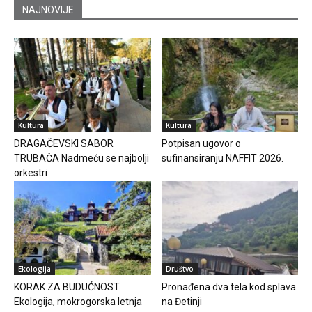
NAJNOVIJE
Kultura
Kultura
DRAGAČEVSKI SABOR
Potpisan ugovor o
TRUBAČA Nadmeću se najbolji
sufinansiranju NAFFIT 2026.
orkestri
Ekologija
Društvo
KORAK ZA BUDUĆNOST
Pronađena dva tela kod splava
Ekologija, mokrogorska letnja
na Đetinji