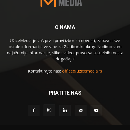
O NAMA
UžiceMedia je vaš prvi i pravi izbor za novosti, zabavu i sve
ostale informacije vezane za Zlatiborski okrug. Nudimo vam
najažurnije informacije, slike i video, pravo sa aktuelnih mesta
događaja!
Kontaktirajte nas:
office@uzicemedia.rs
PRATITE NAS