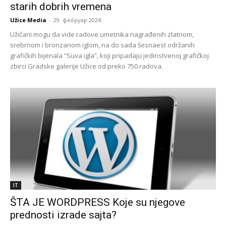
starih dobrih vremena
Užice Media
-
29. фебруар 2024.
Užičani mogu da vide radove umetnika nagrađenih zlatnom,
srebrnom i bronzanom iglom, na do sada šesnaest održanih
grafičkih bijenala “Suva igla”, koji pripadaju jedinstvenoj grafičkoj
zbirci Gradske galerije Užice od preko 750 radova.
IT
ŠTA JE WORDPRESS Koje su njegove
prednosti izrade sajta?