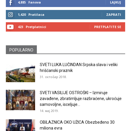
4,885
Fanova
LAJKUJ
1,420
Pratilaca
ZAPRATI
423
Pretplatnici
PRETPLATITE SE
POPULARNO
SVETI LUKA LUČINDAN Srpska slava i veliki
hrišćanski praznik
31. октобар 2018.
SVETI VASILIJE OSTROŠKI – Izmiruje
zavađene, zbratimljuje razbraćene, ukroćuje
samovoljne, isceljuje...
14. мај 2019.
OBILAZNICA OKO UŽICA Obezbeđeno 30
miliona evra