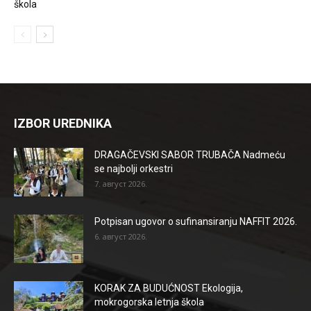
škola
IZBOR UREDNIKA
DRAGAČEVSKI SABOR TRUBAČA Nadmeću
se najbolji orkestri
7. август 2026.
Potpisan ugovor o sufinansiranju NAFFIT 2026.
6. август 2026.
KORAK ZA BUDUĆNOST Ekologija,
mokrogorska letnja škola