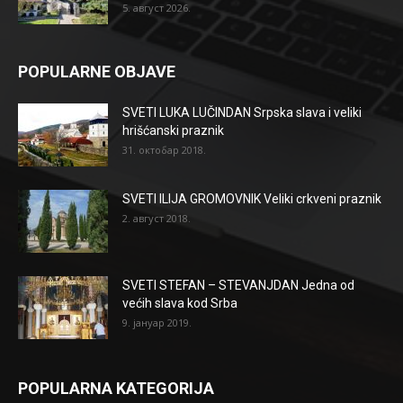
5. август 2026.
POPULARNE OBJAVE
SVETI LUKA LUČINDAN Srpska slava i veliki
hrišćanski praznik
31. октобар 2018.
SVETI ILIJA GROMOVNIK Veliki crkveni praznik
2. август 2018.
SVETI STEFAN – STEVANJDAN Jedna od
većih slava kod Srba
9. јануар 2019.
POPULARNA KATEGORIJA