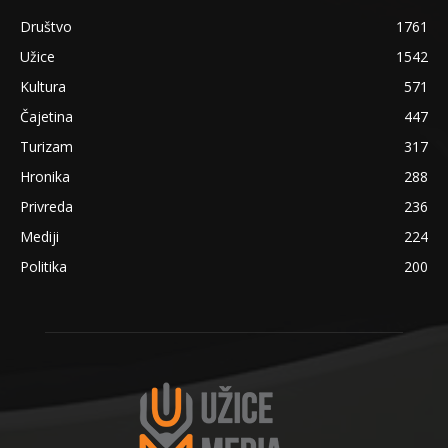
Društvo
1761
Užice
1542
Kultura
571
Čajetina
447
Turizam
317
Hronika
288
Privreda
236
Mediji
224
Politika
200