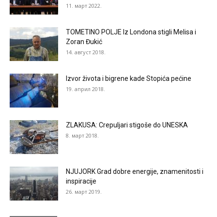
11. март 2022.
TOMETINO POLJE Iz Londona stigli Melisa i
Zoran Đukić
14. август 2018.
Izvor života i bigrene kade Stopića pećine
19. април 2018.
ZLAKUSA: Crepuljari stigoše do UNESKA
8. март 2018.
NJUJORK Grad dobre energije, znamenitosti i
inspiracije
26. март 2019.