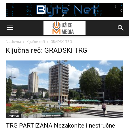
Naslovna
Ključne reči
GRADSKI TRG
Ključna reč: GRADSKI TRG
Društvo
TRG PARTIZANA Nezakonite i nestručne