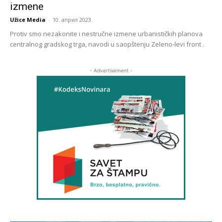
izmene
Užice Media
-
10. април 2023.
Protiv smo nezakonite i nestručne izmene urbanističkih planova
centralnog gradskog trga, navodi u saopštenju Zeleno-levi front .
- Advertisement -