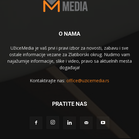
O NAMA
UžiceMedia je vaš prvi i pravi izbor za novosti, zabavu i sve
ostale informacije vezane za Zlatiborski okrug. Nudimo vam
najažurnije informacije, slike i video, pravo sa aktuelnih mesta
događaja!
Kontaktirajte nas:
office@uzicemedia.rs
PRATITE NAS