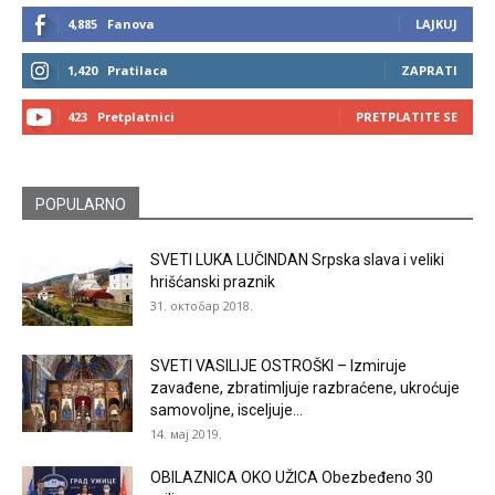
4,885
Fanova
LAJKUJ
1,420
Pratilaca
ZAPRATI
423
Pretplatnici
PRETPLATITE SE
POPULARNO
SVETI LUKA LUČINDAN Srpska slava i veliki
hrišćanski praznik
31. октобар 2018.
SVETI VASILIJE OSTROŠKI – Izmiruje
zavađene, zbratimljuje razbraćene, ukroćuje
samovoljne, isceljuje...
14. мај 2019.
OBILAZNICA OKO UŽICA Obezbeđeno 30