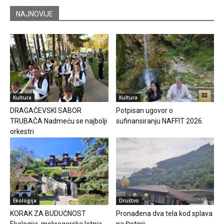
NAJNOVIJE
Kultura
Kultura
DRAGAČEVSKI SABOR
Potpisan ugovor o
TRUBAČA Nadmeću se najbolji
sufinansiranju NAFFIT 2026.
orkestri
Ekologija
Društvo
KORAK ZA BUDUĆNOST
Pronađena dva tela kod splava
Ekologija, mokrogorska letnja
na Đetinji