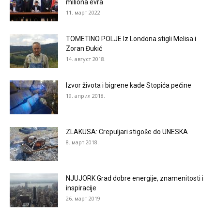
miliona evra
11. март 2022.
TOMETINO POLJE Iz Londona stigli Melisa i
Zoran Đukić
14. август 2018.
Izvor života i bigrene kade Stopića pećine
19. април 2018.
ZLAKUSA: Crepuljari stigoše do UNESKA
8. март 2018.
NJUJORK Grad dobre energije, znamenitosti i
inspiracije
26. март 2019.