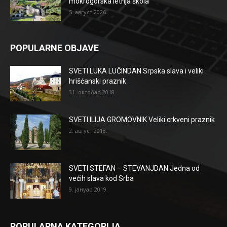
mokrogorska letnja škola
5. август 2026.
POPULARNE OBJAVE
SVETI LUKA LUČINDAN Srpska slava i veliki
hrišćanski praznik
31. октобар 2018.
SVETI ILIJA GROMOVNIK Veliki crkveni praznik
2. август 2018.
SVETI STEFAN – STEVANJDAN Jedna od
većih slava kod Srba
9. јануар 2019.
POPULARNA KATEGORIJA