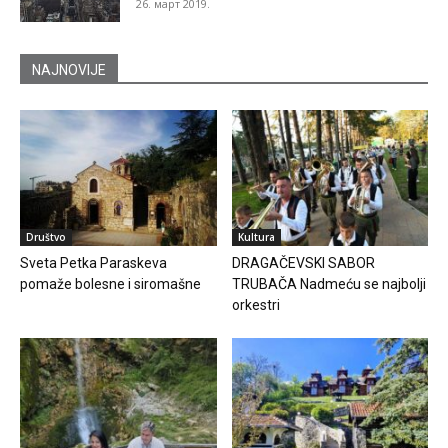
26. март 2019.
NAJNOVIJE
Društvo
Kultura
Sveta Petka Paraskeva
DRAGAČEVSKI SABOR
pomaže bolesne i siromašne
TRUBAČA Nadmeću se najbolji
orkestri