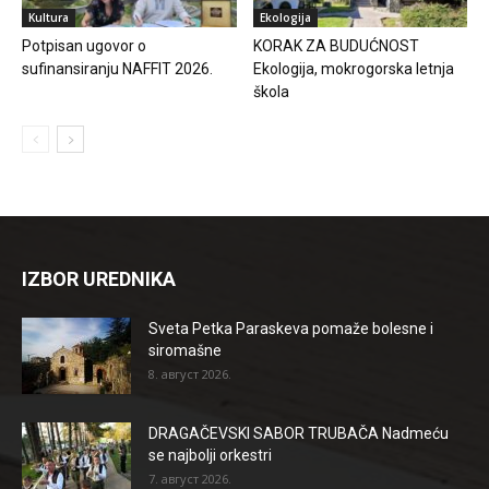
Kultura
Ekologija
Potpisan ugovor o
KORAK ZA BUDUĆNOST
sufinansiranju NAFFIT 2026.
Ekologija, mokrogorska letnja
škola
IZBOR UREDNIKA
Sveta Petka Paraskeva pomaže bolesne i
siromašne
8. август 2026.
DRAGAČEVSKI SABOR TRUBAČA Nadmeću
se najbolji orkestri
7. август 2026.