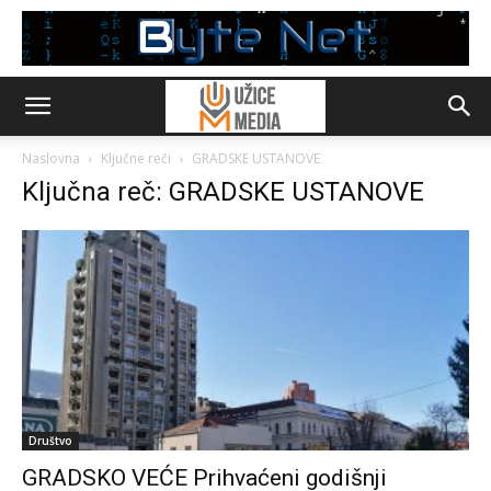
Naslovna
Ključne reči
GRADSKE USTANOVE
Ključna reč: GRADSKE USTANOVE
Društvo
GRADSKO VEĆE Prihvaćeni godišnji