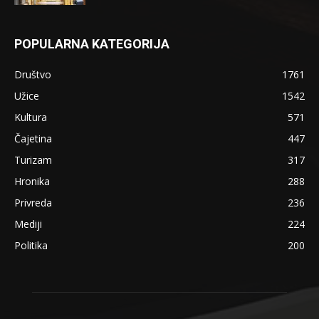
POPULARNA KATEGORIJA
Društvo
1761
Užice
1542
Kultura
571
Čajetina
447
Turizam
317
Hronika
288
Privreda
236
Mediji
224
Politika
200