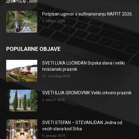
Potpisan ugovor o sufinansiranju NAFFIT 2026.
6. август 2026.
POPULARNE OBJAVE
SVETI LUKA LUČINDAN Srpska slava i veliki
hrišćanski praznik
31. октобар 2018.
SVETI ILIJA GROMOVNIK Veliki crkveni praznik
2. август 2018.
SVETI STEFAN – STEVANJDAN Jedna od
većih slava kod Srba
9. јануар 2019.