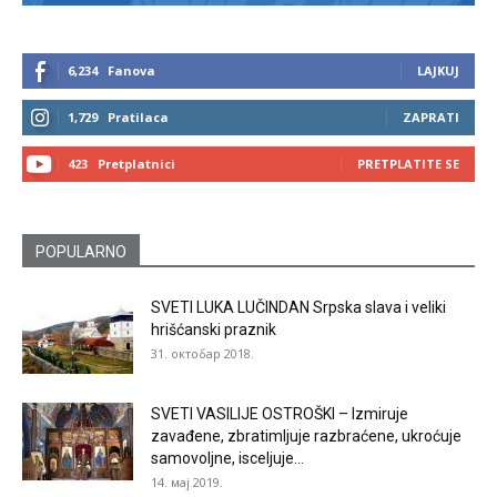
6,234
Fanova
LAJKUJ
1,729
Pratilaca
ZAPRATI
423
Pretplatnici
PRETPLATITE SE
POPULARNO
SVETI LUKA LUČINDAN Srpska slava i veliki
hrišćanski praznik
31. октобар 2018.
SVETI VASILIJE OSTROŠKI – Izmiruje
zavađene, zbratimljuje razbraćene, ukroćuje
samovoljne, isceljuje...
14. мај 2019.