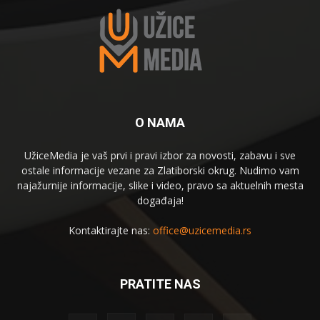
O NAMA
UžiceMedia je vaš prvi i pravi izbor za novosti, zabavu i sve
ostale informacije vezane za Zlatiborski okrug. Nudimo vam
najažurnije informacije, slike i video, pravo sa aktuelnih mesta
događaja!
Kontaktirajte nas:
office@uzicemedia.rs
PRATITE NAS