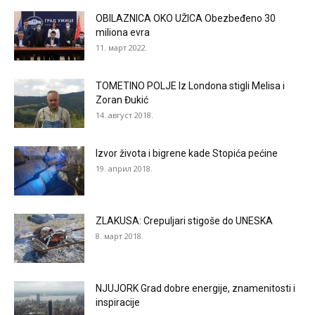
OBILAZNICA OKO UŽICA Obezbeđeno 30
miliona evra
11. март 2022.
TOMETINO POLJE Iz Londona stigli Melisa i
Zoran Đukić
14. август 2018.
Izvor života i bigrene kade Stopića pećine
19. април 2018.
ZLAKUSA: Crepuljari stigoše do UNESKA
8. март 2018.
NJUJORK Grad dobre energije, znamenitosti i
inspiracije