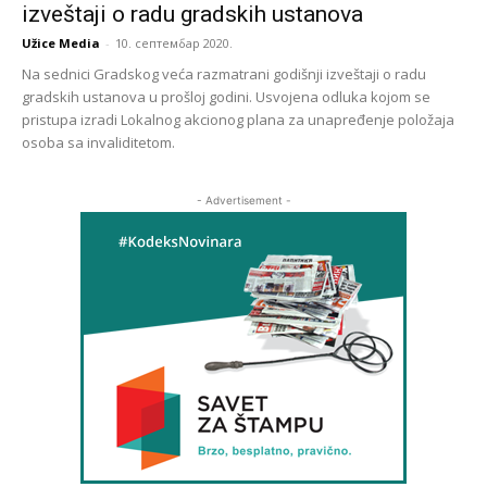
izveštaji o radu gradskih ustanova
Užice Media
-
10. септембар 2020.
Na sednici Gradskog veća razmatrani godišnji izveštaji o radu
gradskih ustanova u prošloj godini. Usvojena odluka kojom se
pristupa izradi Lokalnog akcionog plana za unapređenje položaja
osoba sa invaliditetom.
- Advertisement -