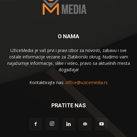
O NAMA
UžiceMedia je vaš prvi i pravi izbor za novosti, zabavu i sve
ostale informacije vezane za Zlatiborski okrug. Nudimo vam
najažurnije informacije, slike i video, pravo sa aktuelnih mesta
događaja!
Kontaktirajte nas:
office@uzicemedia.rs
PRATITE NAS