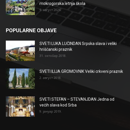
mokrogorska letnja škola
5. август 2026.
POPULARNE OBJAVE
SVETI LUKA LUČINDAN Srpska slava i veliki
hrišćanski praznik
31. октобар 2018.
SVETI ILIJA GROMOVNIK Veliki crkveni praznik
2. август 2018.
SVETI STEFAN – STEVANJDAN Jedna od
većih slava kod Srba
9. јануар 2019.