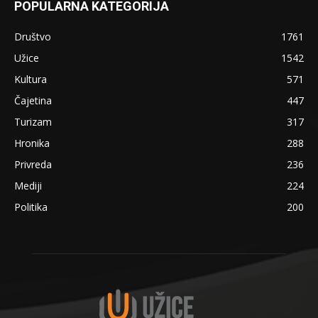
POPULARNA KATEGORIJA
Društvo
1761
Užice
1542
Kultura
571
Čajetina
447
Turizam
317
Hronika
288
Privreda
236
Mediji
224
Politika
200