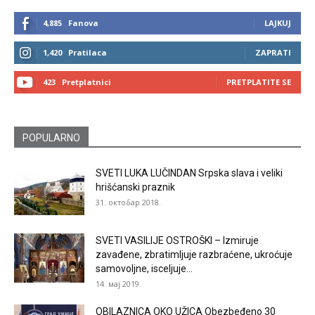
4,885
Fanova
LAJKUJ
1,420
Pratilaca
ZAPRATI
423
Pretplatnici
PRETPLATITE SE
POPULARNO
SVETI LUKA LUČINDAN Srpska slava i veliki
hrišćanski praznik
31. октобар 2018.
SVETI VASILIJE OSTROŠKI – Izmiruje
zavađene, zbratimljuje razbraćene, ukroćuje
samovoljne, isceljuje...
14. мај 2019.
OBILAZNICA OKO UŽICA Obezbeđeno 30