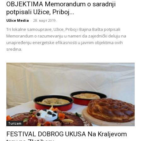
OBJEKTIMA Memorandum o saradnji
potpisali Užice, Priboj...
Užice Media
-
28. март 2019.
Tri lokalne samouprave, Užice, Priboj i Bajina Bašta potpisali
Memorandum o razumevanju u nameri da zajednički deluju na
unapređenju energetske efikasnosti u javnim objektima ovih
sredina.
Turizam
FESTIVAL DOBROG UKUSA Na Kraljevom