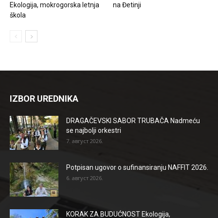
Ekologija, mokrogorska letnja
na Đetinji
škola
IZBOR UREDNIKA
DRAGAČEVSKI SABOR TRUBAČA Nadmeću
se najbolji orkestri
7. август 2026.
Potpisan ugovor o sufinansiranju NAFFIT 2026.
6. август 2026.
KORAK ZA BUDUĆNOST Ekologija,