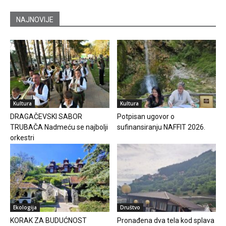
NAJNOVIJE
Kultura
Kultura
DRAGAČEVSKI SABOR
Potpisan ugovor o
TRUBAČA Nadmeću se najbolji
sufinansiranju NAFFIT 2026.
orkestri
Ekologija
Društvo
KORAK ZA BUDUĆNOST
Pronađena dva tela kod splava