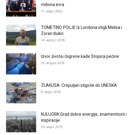
miliona evra
11. март 2022.
TOMETINO POLJE Iz Londona stigli Melisa i
Zoran Đukić
14. август 2018.
Izvor života i bigrene kade Stopića pećine
19. април 2018.
ZLAKUSA: Crepuljari stigoše do UNESKA
8. март 2018.
NJUJORK Grad dobre energije, znamenitosti i
inspiracije
26. март 2019.