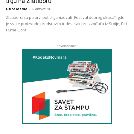
trgu na Zlatiboru
Užice Media
-
6. август 2018.
Zlatiborci su po prvi put organizovali „Festival dobrog ukusa“, gde
je svoje proizvode predstavilo tridesetak proizvođača iz Srbije, BIH
i Crne Gore.
- Advertisement -