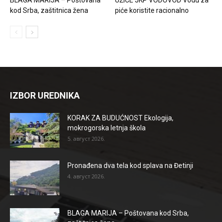
kod Srba, zaštitnica žena
piće koristite racionalno
IZBOR UREDNIKA
KORAK ZA BUDUĆNOST Ekologija,
mokrogorska letnja škola
5. август 2026.
Pronađena dva tela kod splava na Đetinji
4. август 2026.
BLAGA MARIJA – Poštovana kod Srba,