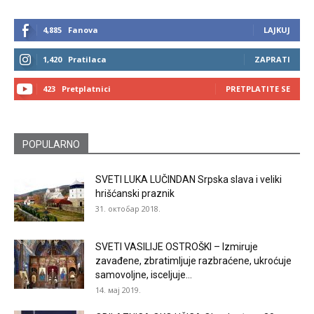
4,885
Fanova
LAJKUJ
1,420
Pratilaca
ZAPRATI
423
Pretplatnici
PRETPLATITE SE
POPULARNO
SVETI LUKA LUČINDAN Srpska slava i veliki
hrišćanski praznik
31. октобар 2018.
SVETI VASILIJE OSTROŠKI – Izmiruje
zavađene, zbratimljuje razbraćene, ukroćuje
samovoljne, isceljuje...
14. мај 2019.