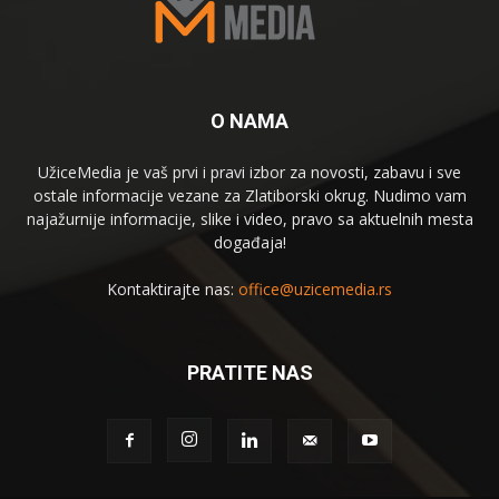
O NAMA
UžiceMedia je vaš prvi i pravi izbor za novosti, zabavu i sve
ostale informacije vezane za Zlatiborski okrug. Nudimo vam
najažurnije informacije, slike i video, pravo sa aktuelnih mesta
događaja!
Kontaktirajte nas:
office@uzicemedia.rs
PRATITE NAS