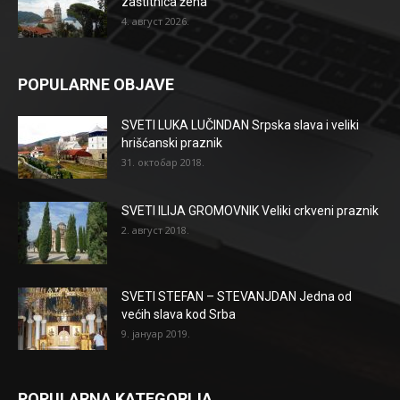
zaštitnica žena
4. август 2026.
POPULARNE OBJAVE
SVETI LUKA LUČINDAN Srpska slava i veliki
hrišćanski praznik
31. октобар 2018.
SVETI ILIJA GROMOVNIK Veliki crkveni praznik
2. август 2018.
SVETI STEFAN – STEVANJDAN Jedna od
većih slava kod Srba
9. јануар 2019.
POPULARNA KATEGORIJA