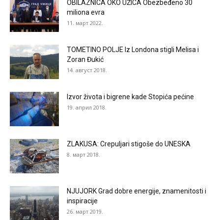
OBILAZNICA OKO UŽICA Obezbeđeno 30
miliona evra
11. март 2022.
TOMETINO POLJE Iz Londona stigli Melisa i
Zoran Đukić
14. август 2018.
Izvor života i bigrene kade Stopića pećine
19. април 2018.
ZLAKUSA: Crepuljari stigoše do UNESKA
8. март 2018.
NJUJORK Grad dobre energije, znamenitosti i
inspiracije
26. март 2019.