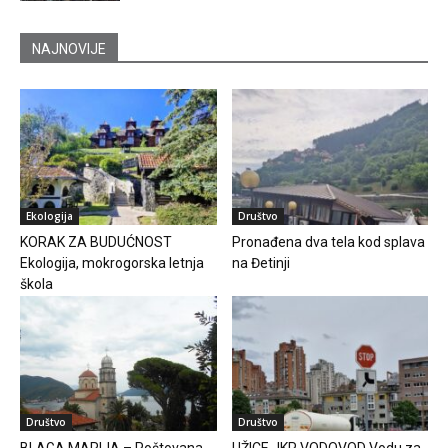
NAJNOVIJE
Ekologija
Društvo
KORAK ZA BUDUĆNOST
Pronađena dva tela kod splava
Ekologija, mokrogorska letnja
na Đetinji
škola
Društvo
Društvo
BLAGA MARIJA – Poštovana
UŽICE JKP VODOVOD Vodu za