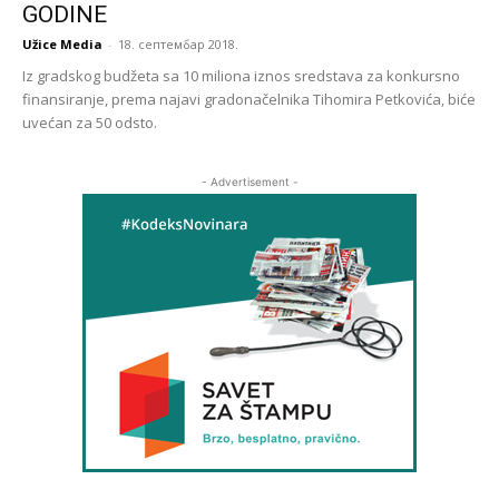
GODINE
Užice Media
-
18. септембар 2018.
Iz gradskog budžeta sa 10 miliona iznos sredstava za konkursno
finansiranje, prema najavi gradonačelnika Tihomira Petkovića, biće
uvećan za 50 odsto.
- Advertisement -