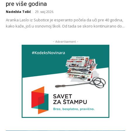
pre više godina
Nadežda Tošić
-
29. мај 2026.
Aranka Laslo iz Subotice je esperanto počela da uči pre 40 godina,
kako kaže, još u osnovnoj školi. Od tada se skoro kontinuirano do...
- Advertisement -