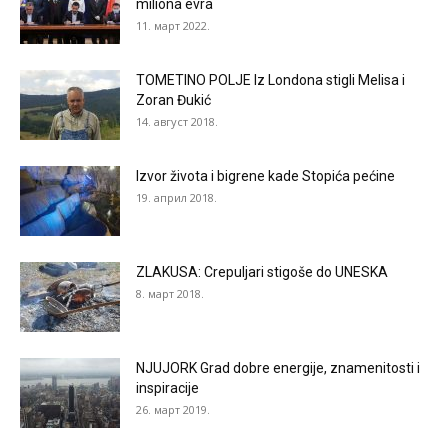
miliona evra
11. март 2022.
TOMETINO POLJE Iz Londona stigli Melisa i
Zoran Đukić
14. август 2018.
Izvor života i bigrene kade Stopića pećine
19. април 2018.
ZLAKUSA: Crepuljari stigoše do UNESKA
8. март 2018.
NJUJORK Grad dobre energije, znamenitosti i
inspiracije
26. март 2019.