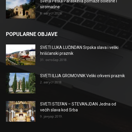
Sveta Petka Paraskeva pomaže bolesne i
siromašne
8. август 2026.
POPULARNE OBJAVE
SVETI LUKA LUČINDAN Srpska slava i veliki
hrišćanski praznik
31. октобар 2018.
SVETI ILIJA GROMOVNIK Veliki crkveni praznik
2. август 2018.
SVETI STEFAN – STEVANJDAN Jedna od
većih slava kod Srba
9. јануар 2019.