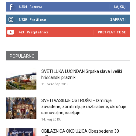
6,234
Fanova
LAJKUJ
1,729
Pratilaca
ZAPRATI
423
Pretplatnici
PRETPLATITE SE
POPULARNO
SVETI LUKA LUČINDAN Srpska slava i veliki
hrišćanski praznik
31. октобар 2018.
SVETI VASILIJE OSTROŠKI – Izmiruje
zavađene, zbratimljuje razbraćene, ukroćuje
samovoljne, isceljuje...
14. мај 2019.
OBILAZNICA OKO UŽICA Obezbeđeno 30