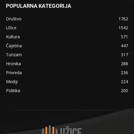
POPULARNA KATEGORIJA
Društvo
1762
Užice
1542
Kultura
571
Čajetina
447
Turizam
317
Hronika
288
Privreda
236
Mediji
224
Politika
200