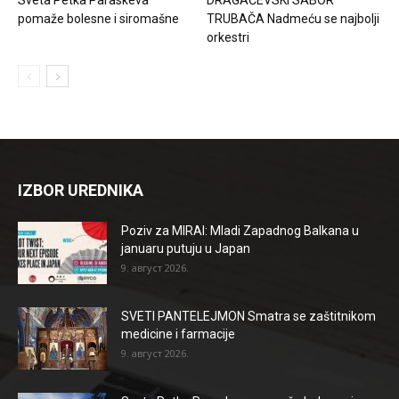
pomaže bolesne i siromašne
TRUBAČA Nadmeću se najbolji
orkestri
IZBOR UREDNIKA
Poziv za MIRAI: Mladi Zapadnog Balkana u
januaru putuju u Japan
9. август 2026.
SVETI PANTELEJMON Smatra se zaštitnikom
medicine i farmacije
9. август 2026.