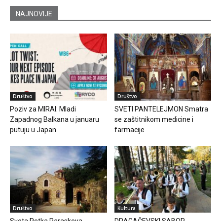
NAJNOVIJE
Društvo
Društvo
Poziv za MIRAI: Mladi
SVETI PANTELEJMON Smatra
Zapadnog Balkana u januaru
se zaštitnikom medicine i
putuju u Japan
farmacije
Društvo
Kultura
Sveta Petka Paraskeva
DRAGAČEVSKI SABOR