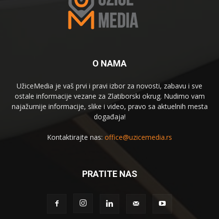
O NAMA
UžiceMedia je vaš prvi i pravi izbor za novosti, zabavu i sve
ostale informacije vezane za Zlatiborski okrug. Nudimo vam
najažurnije informacije, slike i video, pravo sa aktuelnih mesta
događaja!
Kontaktirajte nas:
office@uzicemedia.rs
PRATITE NAS