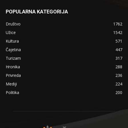
POPULARNA KATEGORIJA
Društvo
1762
Užice
1542
Kultura
571
Čajetina
447
Turizam
317
Hronika
288
Privreda
236
Mediji
224
Politika
200