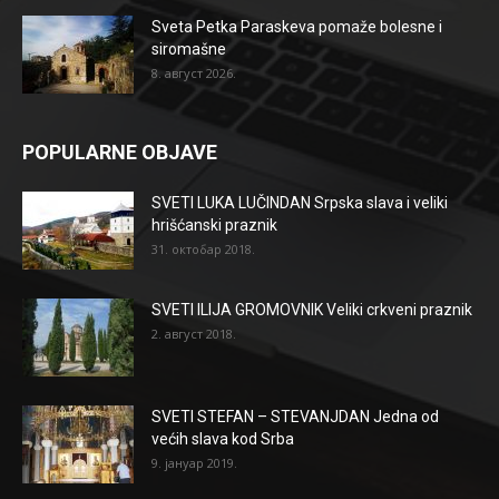
Sveta Petka Paraskeva pomaže bolesne i
siromašne
8. август 2026.
POPULARNE OBJAVE
SVETI LUKA LUČINDAN Srpska slava i veliki
hrišćanski praznik
31. октобар 2018.
SVETI ILIJA GROMOVNIK Veliki crkveni praznik
2. август 2018.
SVETI STEFAN – STEVANJDAN Jedna od
većih slava kod Srba
9. јануар 2019.