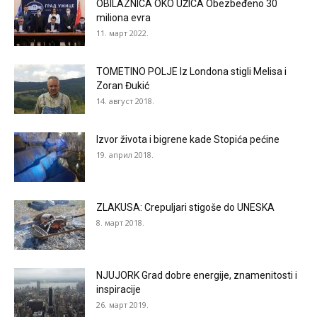
OBILAZNICA OKO UŽICA Obezbeđeno 30
miliona evra
11. март 2022.
TOMETINO POLJE Iz Londona stigli Melisa i
Zoran Đukić
14. август 2018.
Izvor života i bigrene kade Stopića pećine
19. април 2018.
ZLAKUSA: Crepuljari stigoše do UNESKA
8. март 2018.
NJUJORK Grad dobre energije, znamenitosti i
inspiracije
26. март 2019.