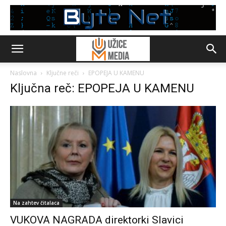
Naslovna
Ključne reči
EPOPEJA U KAMENU
Ključna reč: EPOPEJA U KAMENU
Na zahtev čitalaca
VUKOVA NAGRADA direktorki Slavici