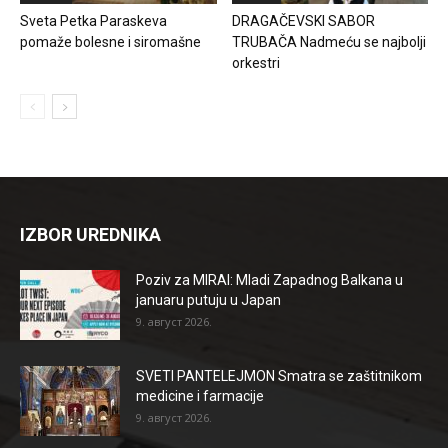
Sveta Petka Paraskeva
DRAGAČEVSKI SABOR
pomaže bolesne i siromašne
TRUBAČA Nadmeću se najbolji
orkestri
IZBOR UREDNIKA
Poziv za MIRAI: Mladi Zapadnog Balkana u
januaru putuju u Japan
9. август 2026.
SVETI PANTELEJMON Smatra se zaštitnikom
medicine i farmacije
9. август 2026.