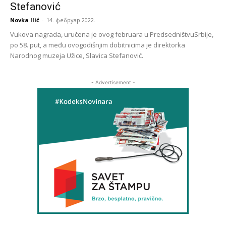
Stefanović
Novka Ilić
-
14. фебруар 2022.
Vukova nagrada, uručena je ovog februara u PredsedništvuSrbije,
po 58. put, a među ovogodišnjim dobitnicima je direktorka
Narodnog muzeja Užice, Slavica Stefanović.
- Advertisement -