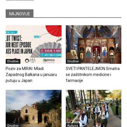
NAJNOVIJE
Društvo
Društvo
Poziv za MIRAI: Mladi
SVETI PANTELEJMON Smatra
Zapadnog Balkana u januaru
se zaštitnikom medicine i
putuju u Japan
farmacije
Društvo
Kultura