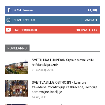
6,234
Fanova
LAJKUJ
1,729
Pratilaca
ZAPRATI
423
Pretplatnici
PRETPLATITE SE
POPULARNO
SVETI LUKA LUČINDAN Srpska slava i veliki
hrišćanski praznik
31. октобар 2018.
SVETI VASILIJE OSTROŠKI – Izmiruje
zavađene, zbratimljuje razbraćene, ukroćuje
samovoljne, isceljuje...
14. мај 2019.