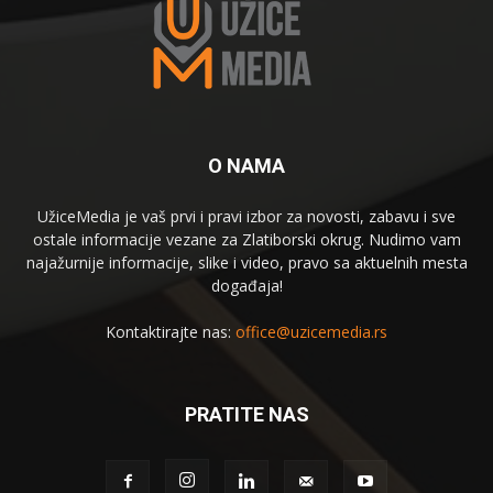
O NAMA
UžiceMedia je vaš prvi i pravi izbor za novosti, zabavu i sve
ostale informacije vezane za Zlatiborski okrug. Nudimo vam
najažurnije informacije, slike i video, pravo sa aktuelnih mesta
događaja!
Kontaktirajte nas:
office@uzicemedia.rs
PRATITE NAS