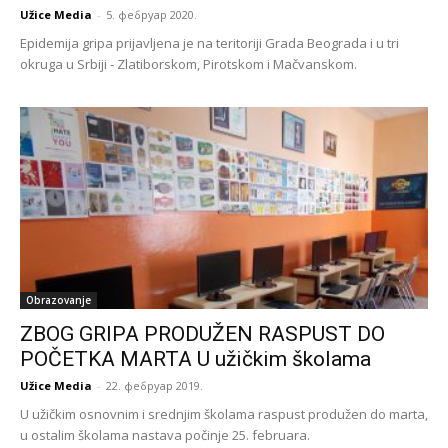
Užice Media
-
5. фебруар 2020.
Epidemija gripa prijavljena je na teritoriji Grada Beograda i u tri
okruga u Srbiji - Zlatiborskom, Pirotskom i Mačvanskom.
Obrazovanje
ZBOG GRIPA PRODUŽEN RASPUST DO
POČETKA MARTA U užičkim školama
Užice Media
-
22. фебруар 2019.
U užičkim osnovnim i srednjim školama raspust produžen do marta,
u ostalim školama nastava počinje 25. februara.