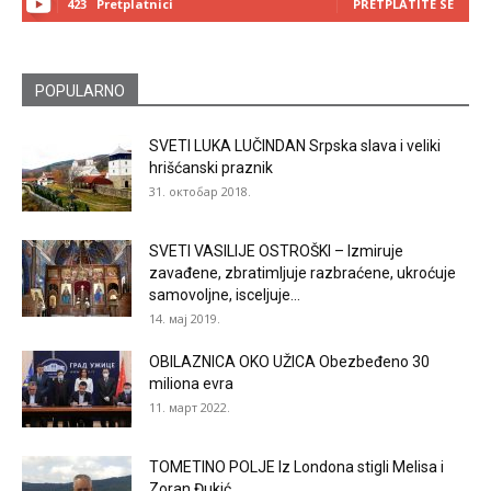
423
Pretplatnici
PRETPLATITE SE
POPULARNO
SVETI LUKA LUČINDAN Srpska slava i veliki
hrišćanski praznik
31. октобар 2018.
SVETI VASILIJE OSTROŠKI – Izmiruje
zavađene, zbratimljuje razbraćene, ukroćuje
samovoljne, isceljuje...
14. мај 2019.
OBILAZNICA OKO UŽICA Obezbeđeno 30
miliona evra
11. март 2022.
TOMETINO POLJE Iz Londona stigli Melisa i
Zoran Đukić