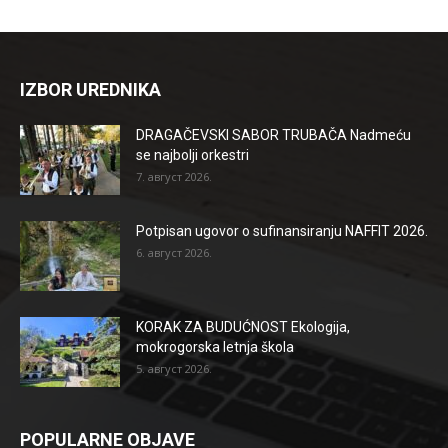
IZBOR UREDNIKA
DRAGAČEVSKI SABOR TRUBAČA Nadmeću
se najbolji orkestri
7. август 2026.
Potpisan ugovor o sufinansiranju NAFFIT 2026.
6. август 2026.
KORAK ZA BUDUĆNOST Ekologija,
mokrogorska letnja škola
5. август 2026.
POPULARNE OBJAVE