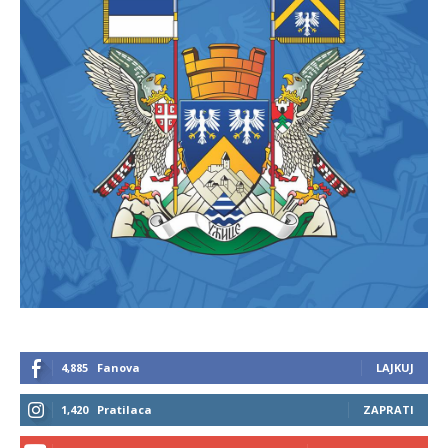
4,885
Fanova
LAJKUJ
1,420
Pratilaca
ZAPRATI