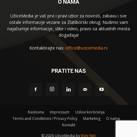
O NAMA
UžiceMedia je vaš prvi i pravi izbor za novosti, zabavu i sve
ostale informacije vezane za Zlatiborski okrug. Nudimo vam
najažurnije informacije, slike i video, pravo sa aktuelnih mesta
događaja!
Kontaktirajte nas:
office@uzicemedia.rs
PRATITE NAS
Naslovna
Impressum
Uslovi korišćenja
Terms and Conditions / Privacy Policy
Marketing
O nama
Kontakt
©
2026 UžiceMedia by
Byte Net