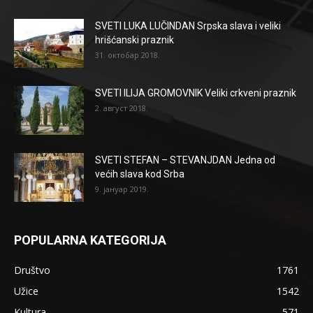
SVETI LUKA LUČINDAN Srpska slava i veliki
hrišćanski praznik
31. октобар 2018.
SVETI ILIJA GROMOVNIK Veliki crkveni praznik
2. август 2018.
SVETI STEFAN – STEVANJDAN Jedna od
većih slava kod Srba
9. јануар 2019.
POPULARNA KATEGORIJA
Društvo
1761
Užice
1542
Kultura
571