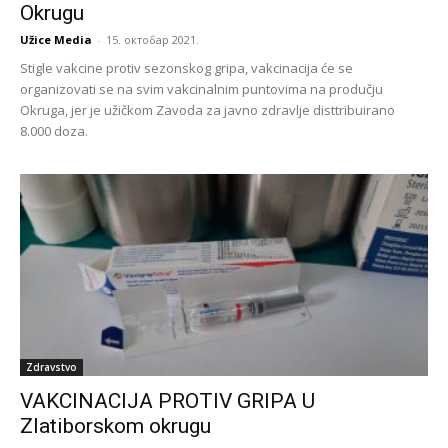
Okrugu
Užice Media
-
15. октобар 2021.
Stigle vakcine protiv sezonskog gripa, vakcinacija će se
organizovati se na svim vakcinalnim puntovima na produčju
Okruga, jer je užičkom Zavoda za javno zdravlje disttribuirano
8.000 doza.
Zdravstvo
VAKCINACIJA PROTIV GRIPA U
Zlatiborskom okrugu