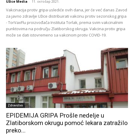
Užice Media
-
11. октобар 2021.
Vakcinacija protiv gripa uslediće ovih dana, jer će već danas Zavod
za javno zdravlje Užice distribuirati vakcinu protiv sezonskog gripa
- TorVaxFlu proizvođača Instituta Torlak, prema svim vakcinalnim
punktovima na području Zlatiborskog okruga. Vakcina protiv gripa
može se dati istovremeno sa vakcinom protiv COVID-19.
Zdravstvo
EPIDEMIJA GRIPA Prošle nedelje u
Zlatiborskom okrugu pomoć lekara zatražilo
preko...