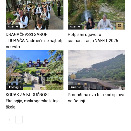
Kultura
Kultura
DRAGAČEVSKI SABOR
Potpisan ugovor o
TRUBAČA Nadmeću se najbolji
sufinansiranju NAFFIT 2026.
orkestri
Ekologija
Društvo
KORAK ZA BUDUĆNOST
Pronađena dva tela kod splava
Ekologija, mokrogorska letnja
na Đetinji
škola