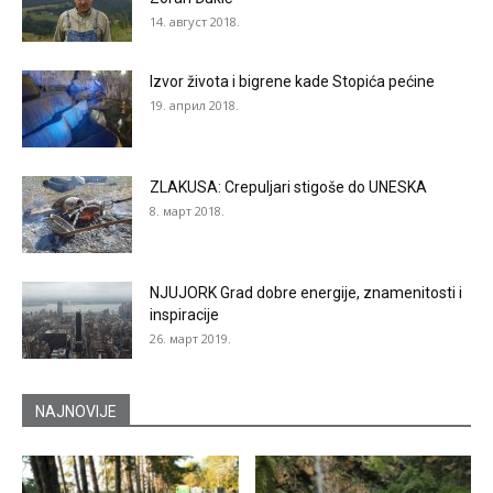
14. август 2018.
Izvor života i bigrene kade Stopića pećine
19. април 2018.
ZLAKUSA: Crepuljari stigoše do UNESKA
8. март 2018.
NJUJORK Grad dobre energije, znamenitosti i
inspiracije
26. март 2019.
NAJNOVIJE