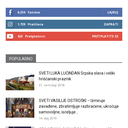
6,234
Fanova
LAJKUJ
1,729
Pratilaca
ZAPRATI
423
Pretplatnici
PRETPLATITE SE
POPULARNO
SVETI LUKA LUČINDAN Srpska slava i veliki
hrišćanski praznik
31. октобар 2018.
SVETI VASILIJE OSTROŠKI – Izmiruje
zavađene, zbratimljuje razbraćene, ukroćuje
samovoljne, isceljuje...
14. мај 2019.