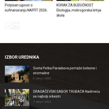
Potpisan ugovor o
KORAK ZA BUDUĆNOST
sufinansiranju NAFFIT 2026.
Ekologija, mokrogorska letnja
škola
IZBOR UREDNIKA
Sveta Petka Paraskeva pomaže bolesne i
siromašne
8. август 2026.
DRAGAČEVSKI SABOR TRUBAČA Nadmeću
se najbolji orkestri
7. август 2026.