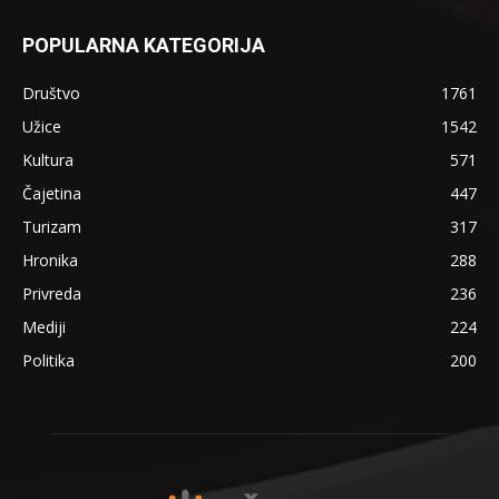
POPULARNA KATEGORIJA
Društvo
1761
Užice
1542
Kultura
571
Čajetina
447
Turizam
317
Hronika
288
Privreda
236
Mediji
224
Politika
200