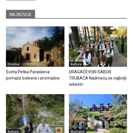
NAJNOVIJE
Društvo
Kultura
Sveta Petka Paraskeva
DRAGAČEVSKI SABOR
pomaže bolesne i siromašne
TRUBAČA Nadmeću se najbolji
orkestri
Kultura
Ekologija