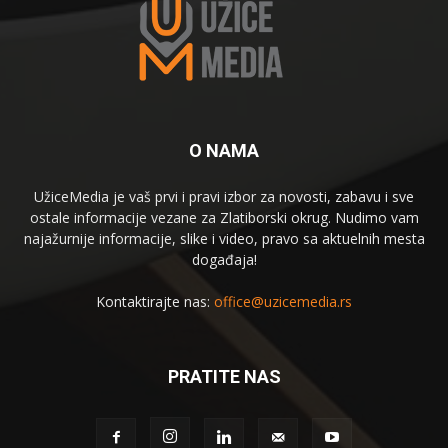
O NAMA
UžiceMedia je vaš prvi i pravi izbor za novosti, zabavu i sve
ostale informacije vezane za Zlatiborski okrug. Nudimo vam
najažurnije informacije, slike i video, pravo sa aktuelnih mesta
događaja!
Kontaktirajte nas:
office@uzicemedia.rs
PRATITE NAS