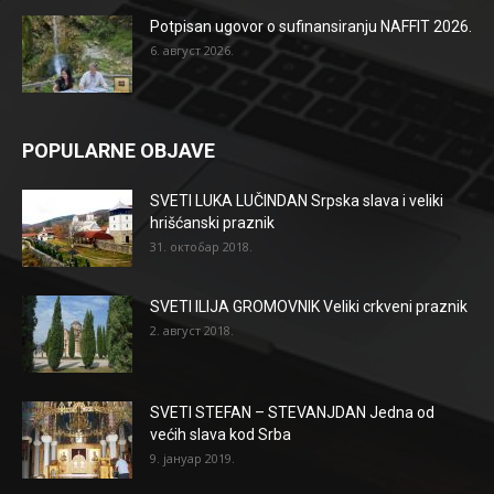
Potpisan ugovor o sufinansiranju NAFFIT 2026.
6. август 2026.
POPULARNE OBJAVE
SVETI LUKA LUČINDAN Srpska slava i veliki
hrišćanski praznik
31. октобар 2018.
SVETI ILIJA GROMOVNIK Veliki crkveni praznik
2. август 2018.
SVETI STEFAN – STEVANJDAN Jedna od
većih slava kod Srba
9. јануар 2019.