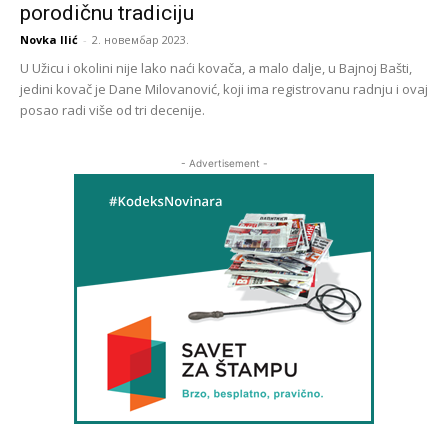
porodičnu tradiciju
Novka Ilić
-
2. новембар 2023.
U Užicu i okolini nije lako naći kovača, a malo dalje, u Bajnoj Bašti,
jedini kovač je Dane Milovanović, koji ima registrovanu radnju i ovaj
posao radi više od tri decenije.
- Advertisement -