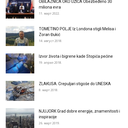
OBILAZNICA OKO UŽICA Obezbeđeno 30
miliona evra
11. март 2022.
TOMETINO POLJE Iz Londona stigli Melisa i
Zoran Đukić
14. август 2018.
Izvor života i bigrene kade Stopića pećine
19. април 2018.
ZLAKUSA: Crepuljari stigoše do UNESKA
8. март 2018.
NJUJORK Grad dobre energije, znamenitosti i
inspiracije
26. март 2019.