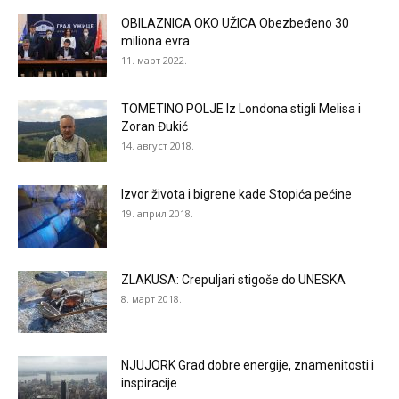
OBILAZNICA OKO UŽICA Obezbeđeno 30
miliona evra
11. март 2022.
TOMETINO POLJE Iz Londona stigli Melisa i
Zoran Đukić
14. август 2018.
Izvor života i bigrene kade Stopića pećine
19. април 2018.
ZLAKUSA: Crepuljari stigoše do UNESKA
8. март 2018.
NJUJORK Grad dobre energije, znamenitosti i
inspiracije