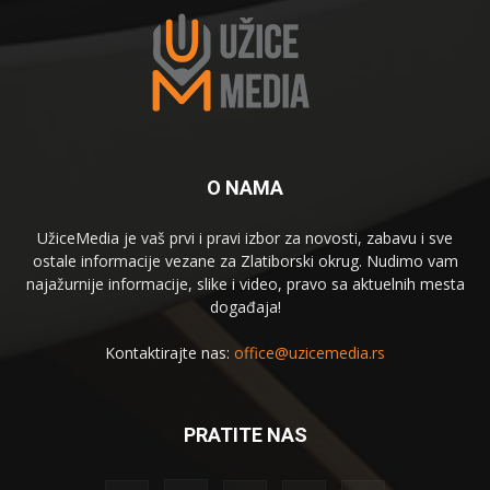
O NAMA
UžiceMedia je vaš prvi i pravi izbor za novosti, zabavu i sve
ostale informacije vezane za Zlatiborski okrug. Nudimo vam
najažurnije informacije, slike i video, pravo sa aktuelnih mesta
događaja!
Kontaktirajte nas:
office@uzicemedia.rs
PRATITE NAS