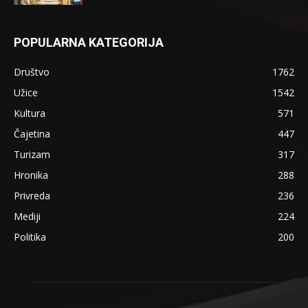
POPULARNA KATEGORIJA
Društvo
1762
Užice
1542
Kultura
571
Čajetina
447
Turizam
317
Hronika
288
Privreda
236
Mediji
224
Politika
200