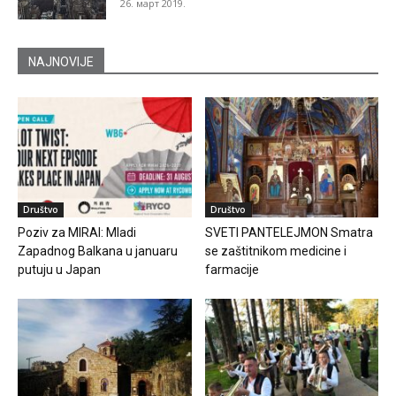
26. март 2019.
NAJNOVIJE
Društvo
Društvo
Poziv za MIRAI: Mladi
SVETI PANTELEJMON Smatra
Zapadnog Balkana u januaru
se zaštitnikom medicine i
putuju u Japan
farmacije