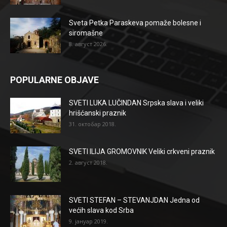
Sveta Petka Paraskeva pomaže bolesne i
siromašne
8. август 2026.
POPULARNE OBJAVE
SVETI LUKA LUČINDAN Srpska slava i veliki
hrišćanski praznik
31. октобар 2018.
SVETI ILIJA GROMOVNIK Veliki crkveni praznik
2. август 2018.
SVETI STEFAN – STEVANJDAN Jedna od
većih slava kod Srba
9. јануар 2019.