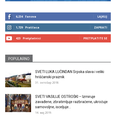
6,234
Fanova
LAJKUJ
1,729
Pratilaca
ZAPRATI
423
Pretplatnici
PRETPLATITE SE
POPULARNO
SVETI LUKA LUČINDAN Srpska slava i veliki
hrišćanski praznik
31. октобар 2018.
SVETI VASILIJE OSTROŠKI – Izmiruje
zavađene, zbratimljuje razbraćene, ukroćuje
samovoljne, isceljuje...
14. мај 2019.