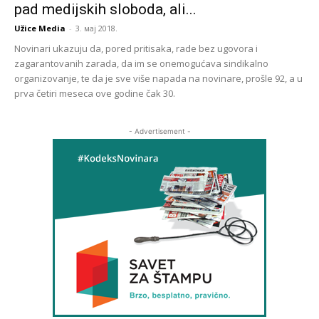
pad medijskih sloboda, ali...
Užice Media
-
3. мај 2018.
Novinari ukazuju da, pored pritisaka, rade bez ugovora i
zagarantovanih zarada, da im se onemogućava sindikalno
organizovanje, te da je sve više napada na novinare, prošle 92, a u
prva četiri meseca ove godine čak 30.
- Advertisement -