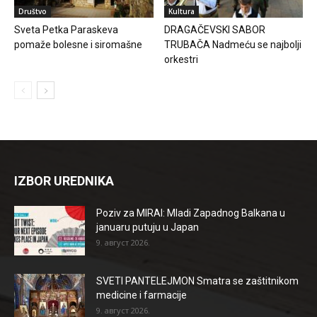
Društvo
Kultura
Sveta Petka Paraskeva
DRAGAČEVSKI SABOR
pomaže bolesne i siromašne
TRUBAČA Nadmeću se najbolji
orkestri
IZBOR UREDNIKA
Poziv za MIRAI: Mladi Zapadnog Balkana u
januaru putuju u Japan
9. август 2026.
SVETI PANTELEJMON Smatra se zaštitnikom
medicine i farmacije
9. август 2026.