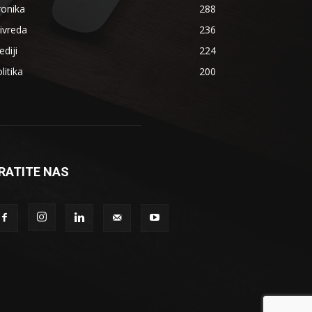
ronika
288
ivreda
236
diji
224
litika
200
RATITE NAS