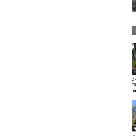
K
D
T
na
E