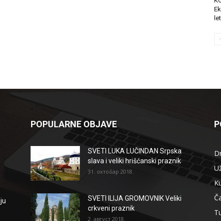
K
Ek
le
POPULARNE OBJAVE
P
SVETI LUKA LUČINDAN Srpska
D
slava i veliki hrišćanski praznik
Už
31. октобар 2018.
Ku
Ča
SVETI ILIJA GROMOVNIK Veliki
ju
crkveni praznik
T
2. август 2018.