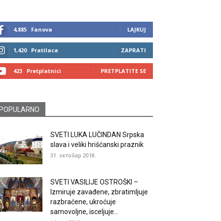
4,885
Fanova
LAJKUJ
1,420
Pratilaca
ZAPRATI
423
Pretplatnici
PRETPLATITE SE
POPULARNO
SVETI LUKA LUČINDAN Srpska
slava i veliki hrišćanski praznik
31. октобар 2018.
SVETI VASILIJE OSTROŠKI –
Izmiruje zavađene, zbratimljuje
razbraćene, ukroćuje
samovoljne, isceljuje...