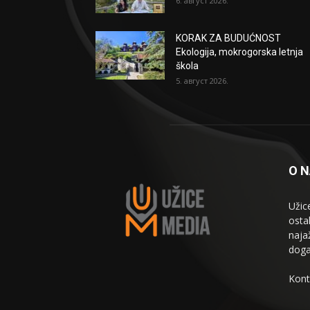
6. август 2026.
KORAK ZA BUDUĆNOST
Ekologija, mokrogorska letnja
škola
5. август 2026.
O 
Užic
osta
naja
doga
Kont