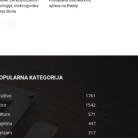
ORAK ZA BUDUĆNOST
Pronađena dva tela kod
ologija, mokrogorska
splava na Đetinji
tnja škola
OPULARNA KATEGORIJA
ruštvo
1761
ice
1542
ltura
571
jetina
447
urizam
317