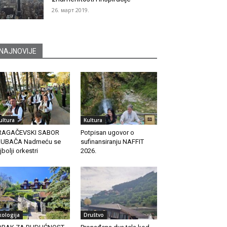
26. март 2019.
NAJNOVIJE
ultura
Kultura
RAGAČEVSKI SABOR
Potpisan ugovor o
RUBAČA Nadmeću se
sufinansiranju NAFFIT
jbolji orkestri
2026.
kologija
Društvo