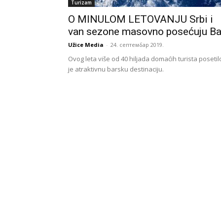
Turizam
O MINULOM LETOVANJU Srbi i
van sezone masovno posećuju Ba
Užice Media
-
24. септембар 2019.
Ovog leta više od 40 hiljada domaćih turista posetil
je atraktivnu barsku destinaciju.