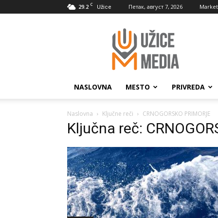
C
29.2
Петак, август 7, 2026
Market
Užice
UžiceMedia
NASLOVNA
MESTO
PRIVREDA
Naslovna
Ključne reči
CRNOGORSKO PRIMORJE
Ključna reč: CRNOGO