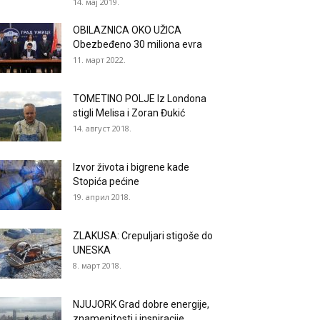
14. мај 2019.
OBILAZNICA OKO UŽICA
Obezbeđeno 30 miliona evra
11. март 2022.
TOMETINO POLJE Iz Londona
stigli Melisa i Zoran Đukić
14. август 2018.
Izvor života i bigrene kade
Stopića pećine
19. април 2018.
ZLAKUSA: Crepuljari stigoše do
UNESKA
8. март 2018.
NJUJORK Grad dobre energije,
znamenitosti i inspiracije