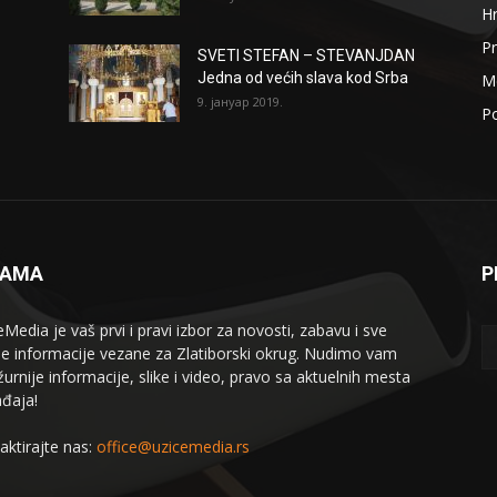
H
Pr
SVETI STEFAN – STEVANJDAN
Jedna od većih slava kod Srba
Me
9. јануар 2019.
Po
NAMA
P
eMedia je vaš prvi i pravi izbor za novosti, zabavu i sve
le informacije vezane za Zlatiborski okrug. Nudimo vam
žurnije informacije, slike i video, pravo sa aktuelnih mesta
đaja!
aktirajte nas:
office@uzicemedia.rs