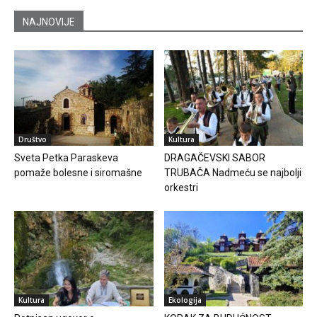
NAJNOVIJE
Društvo
Kultura
Sveta Petka Paraskeva
DRAGAČEVSKI SABOR
pomaže bolesne i siromašne
TRUBAČA Nadmeću se najbolji
orkestri
Kultura
Ekologija