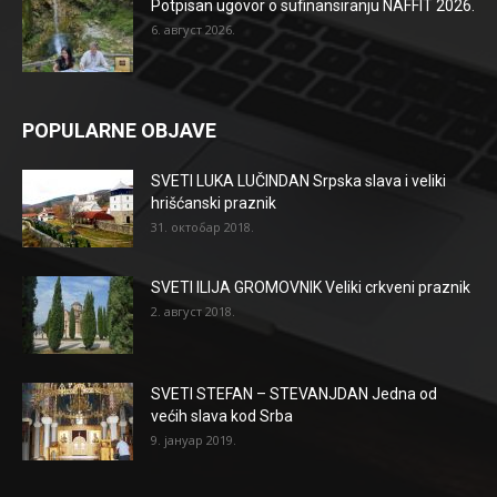
Potpisan ugovor o sufinansiranju NAFFIT 2026.
6. август 2026.
POPULARNE OBJAVE
SVETI LUKA LUČINDAN Srpska slava i veliki
hrišćanski praznik
31. октобар 2018.
SVETI ILIJA GROMOVNIK Veliki crkveni praznik
2. август 2018.
SVETI STEFAN – STEVANJDAN Jedna od
većih slava kod Srba
9. јануар 2019.