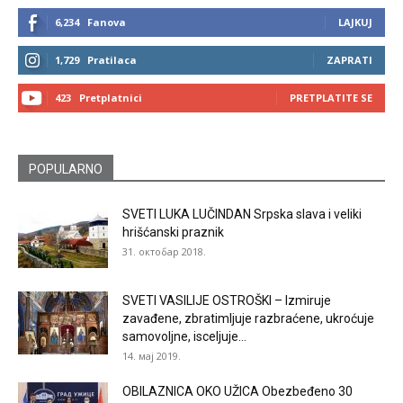
6,234
Fanova
LAJKUJ
1,729
Pratilaca
ZAPRATI
423
Pretplatnici
PRETPLATITE SE
POPULARNO
SVETI LUKA LUČINDAN Srpska slava i veliki
hrišćanski praznik
31. октобар 2018.
SVETI VASILIJE OSTROŠKI – Izmiruje
zavađene, zbratimljuje razbraćene, ukroćuje
samovoljne, isceljuje...
14. мај 2019.
OBILAZNICA OKO UŽICA Obezbeđeno 30