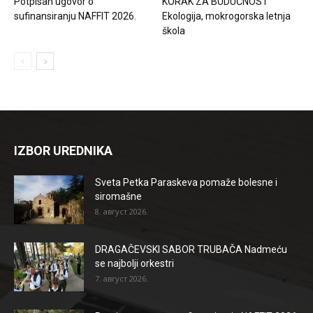
Potpisan ugovor o
KORAK ZA BUDUĆNOST
sufinansiranju NAFFIT 2026.
Ekologija, mokrogorska letnja
škola
IZBOR UREDNIKA
Sveta Petka Paraskeva pomaže bolesne i
siromašne
8. август 2026.
DRAGAČEVSKI SABOR TRUBAČA Nadmeću
se najbolji orkestri
7. август 2026.