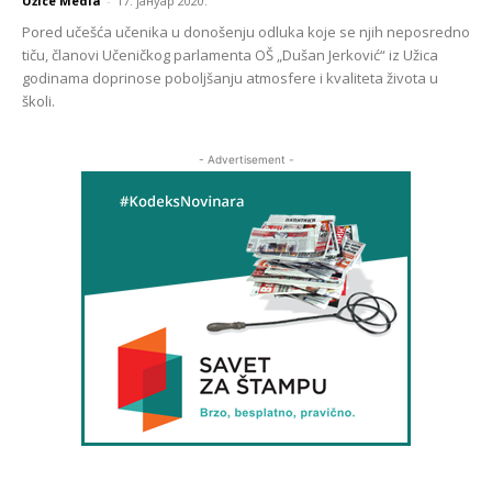
Užice Media
-
17. јануар 2020.
Pored učešća učenika u donošenju odluka koje se njih neposredno
tiču, članovi Učeničkog parlamenta OŠ „Dušan Jerković“ iz Užica
godinama doprinose poboljšanju atmosfere i kvaliteta života u
školi.
- Advertisement -