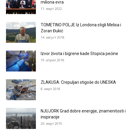
miliona evra
11. март 2022.
TOMETINO POLJE Iz Londona stigli Melisa i
Zoran Đukić
14. август 2018.
Izvor života i bigrene kade Stopića pećine
19. април 2018.
ZLAKUSA: Crepuljari stigoše do UNESKA
8. март 2018.
NJUJORK Grad dobre energije, znamenitosti i
inspiracije
26. март 2019.