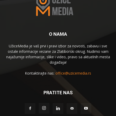
O NAMA
UžiceMedia je vaš prvi i pravi izbor za novosti, zabavu i sve
ostale informacije vezane za Zlatiborski okrug. Nudimo vam
najažurnije informacije, slike i video, pravo sa aktuelnih mesta
događaja!
Kontaktirajte nas:
office@uzicemedia.rs
PRATITE NAS