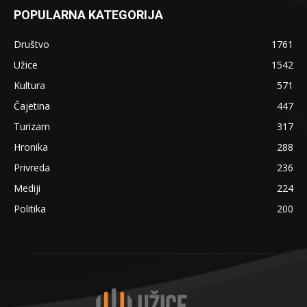
POPULARNA KATEGORIJA
Društvo
1761
Užice
1542
Kultura
571
Čajetina
447
Turizam
317
Hronika
288
Privreda
236
Mediji
224
Politika
200