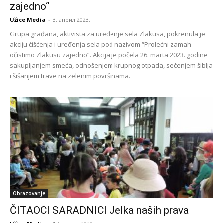
zajedno“
Užice Media
-
3. април 2023.
Grupa građana, aktivista za uređenje sela Zlakusa, pokrenula je
akciju ćišćenja i uređenja sela pod nazivom “Prolećni zamah –
očistimo Zlakusu zajedno”. Akcija je počela 26. marta 2023. godine
sakupljanjem smeća, odnošenjem krupnog otpada, sečenjem šiblja
i šišanjem trave na zelenim površinama.
Obrazovanje
ČITAOCI SARADNICI Jelka naših prava