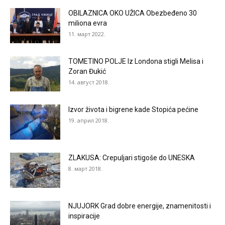
OBILAZNICA OKO UŽICA Obezbeđeno 30
miliona evra
11. март 2022.
TOMETINO POLJE Iz Londona stigli Melisa i
Zoran Đukić
14. август 2018.
Izvor života i bigrene kade Stopića pećine
19. април 2018.
ZLAKUSA: Crepuljari stigoše do UNESKA
8. март 2018.
NJUJORK Grad dobre energije, znamenitosti i
inspiracije