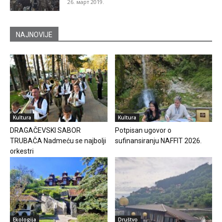
26. март 2019.
NAJNOVIJE
Kultura
Kultura
DRAGAČEVSKI SABOR
Potpisan ugovor o
TRUBAČA Nadmeću se najbolji
sufinansiranju NAFFIT 2026.
orkestri
Ekologija
Društvo