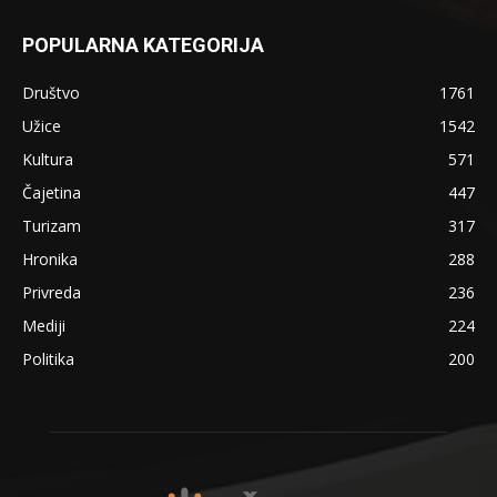
POPULARNA KATEGORIJA
Društvo
1761
Užice
1542
Kultura
571
Čajetina
447
Turizam
317
Hronika
288
Privreda
236
Mediji
224
Politika
200