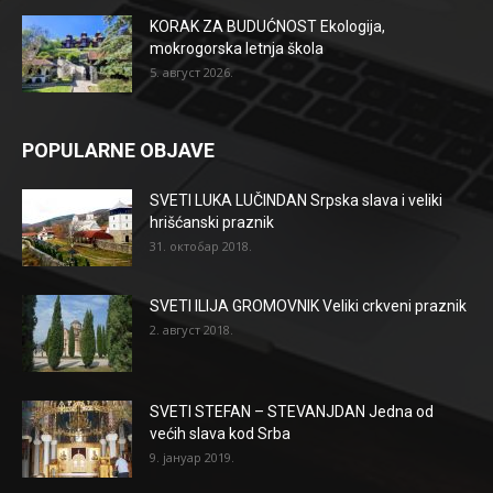
KORAK ZA BUDUĆNOST Ekologija,
mokrogorska letnja škola
5. август 2026.
POPULARNE OBJAVE
SVETI LUKA LUČINDAN Srpska slava i veliki
hrišćanski praznik
31. октобар 2018.
SVETI ILIJA GROMOVNIK Veliki crkveni praznik
2. август 2018.
SVETI STEFAN – STEVANJDAN Jedna od
većih slava kod Srba
9. јануар 2019.