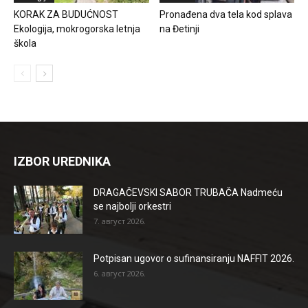
KORAK ZA BUDUĆNOST
Pronađena dva tela kod splava
Ekologija, mokrogorska letnja
na Đetinji
škola
IZBOR UREDNIKA
DRAGAČEVSKI SABOR TRUBAČA Nadmeću
se najbolji orkestri
7. август 2026.
Potpisan ugovor o sufinansiranju NAFFIT 2026.
6. август 2026.