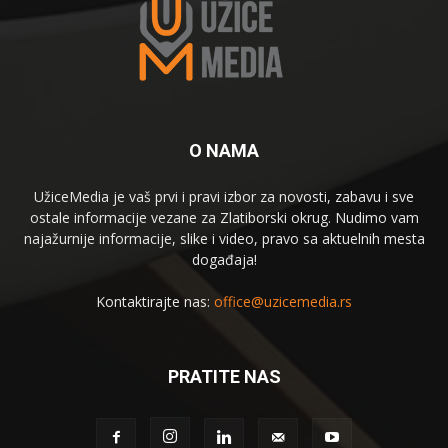
O NAMA
UžiceMedia je vaš prvi i pravi izbor za novosti, zabavu i sve
ostale informacije vezane za Zlatiborski okrug. Nudimo vam
najažurnije informacije, slike i video, pravo sa aktuelnih mesta
događaja!
Kontaktirajte nas:
office@uzicemedia.rs
PRATITE NAS