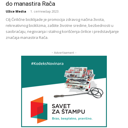
do manastira Rača
Užice Media
-
1. септембар 2023.
Cilj Ćirilične biciklijade je promocija zdravog načina života,
rekreativnog biciklizma, zaštite životne sredine, bezbednosti u
saobraćaju, negovanja i stalnog korišćenja ćirilice i predstavljanje
značaja manastira Rača.
- Advertisement -