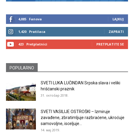
4,885
Fanova
LAJKUJ
1,420
Pratilaca
ZAPRATI
423
Pretplatnici
PRETPLATITE SE
POPULARNO
SVETI LUKA LUČINDAN Srpska slava i veliki
hrišćanski praznik
31. октобар 2018.
SVETI VASILIJE OSTROŠKI – Izmiruje
zavađene, zbratimljuje razbraćene, ukroćuje
samovoljne, isceljuje...
14. мај 2019.