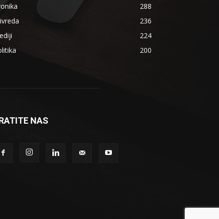
ronika
288
ivreda
236
diji
224
litika
200
RATITE NAS