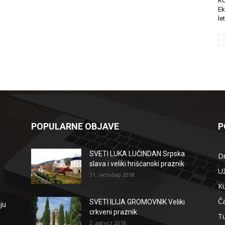
K
Ek
le
POPULARNE OBJAVE
P
SVETI LUKA LUČINDAN Srpska
D
slava i veliki hrišćanski praznik
Už
31. октобар 2018.
Ku
Ča
SVETI ILIJA GROMOVNIK Veliki
ju
crkveni praznik
T
2. август 2018.