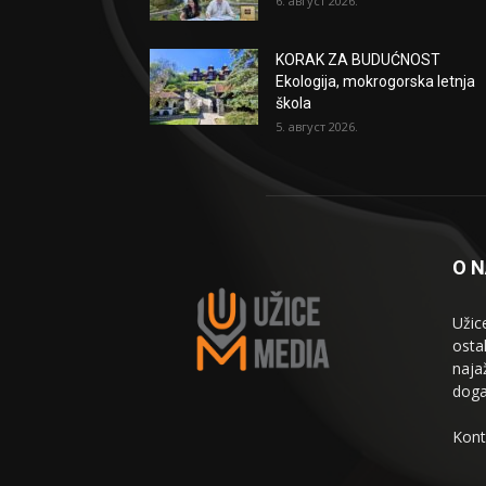
6. август 2026.
KORAK ZA BUDUĆNOST
Ekologija, mokrogorska letnja
škola
5. август 2026.
O 
Užic
osta
naja
doga
Kont