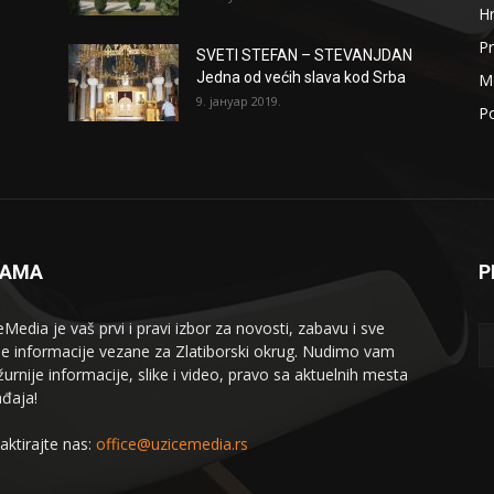
H
Pr
SVETI STEFAN – STEVANJDAN
Jedna od većih slava kod Srba
Me
9. јануар 2019.
Po
NAMA
P
eMedia je vaš prvi i pravi izbor za novosti, zabavu i sve
le informacije vezane za Zlatiborski okrug. Nudimo vam
žurnije informacije, slike i video, pravo sa aktuelnih mesta
đaja!
aktirajte nas:
office@uzicemedia.rs