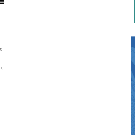
g
e
u,