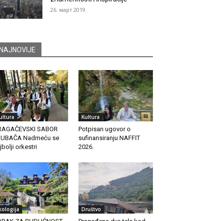
26. март 2019.
NAJNOVIJE
ultura
Kultura
RAGAČEVSKI SABOR
Potpisan ugovor o
RUBAČA Nadmeću se
sufinansiranju NAFFIT
jbolji orkestri
2026.
kologija
Društvo