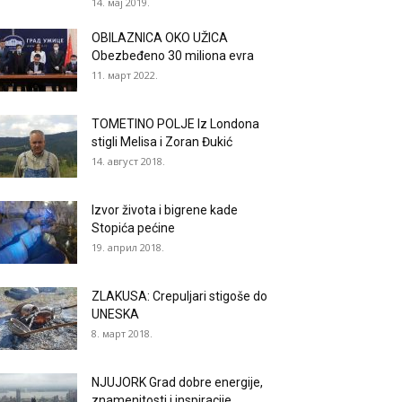
14. мај 2019.
OBILAZNICA OKO UŽICA
Obezbeđeno 30 miliona evra
11. март 2022.
TOMETINO POLJE Iz Londona
stigli Melisa i Zoran Đukić
14. август 2018.
Izvor života i bigrene kade
Stopića pećine
19. април 2018.
ZLAKUSA: Crepuljari stigoše do
UNESKA
8. март 2018.
NJUJORK Grad dobre energije,
znamenitosti i inspiracije