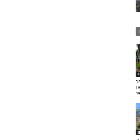
K
D
T
na
E