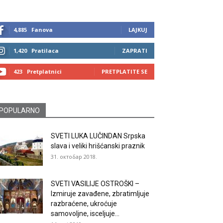
4,885
Fanova
LAJKUJ
1,420
Pratilaca
ZAPRATI
423
Pretplatnici
PRETPLATITE SE
POPULARNO
SVETI LUKA LUČINDAN Srpska
slava i veliki hrišćanski praznik
31. октобар 2018.
SVETI VASILIJE OSTROŠKI –
Izmiruje zavađene, zbratimljuje
razbraćene, ukroćuje
samovoljne, isceljuje...