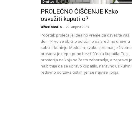
Društvo
PROLEĆNO ČIŠĆENJE Kako
osvežiti kupatilo?
Užice Media
-
22. април 2023.
Početak proleća je idealno vreme da osvežite vaš
dom. Prvo se obično odlučimo da sredimo dnevnu
sobu ili kuhinju. Međutim, svako spremanje životno
prostora je nepotpuno bez čišćenja kupatila. To je
prostorija na koju se često zaboravlja, a zapravo j
najbitnije da se upravo kupatilo, naravno uz kuhinj
redovno održava čistim, jer se najviše i prlja.