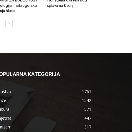
ORAK ZA BUDUĆNOST
Pronađena dva tela kod
ologija, mokrogorska
splava na Đetinji
tnja škola
OPULARNA KATEGORIJA
ruštvo
1761
ice
1542
ltura
571
jetina
447
urizam
317