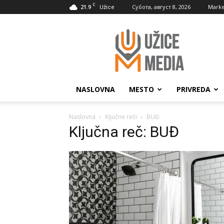
C
21.9
Субота, август 8, 2026
Marke
Užice
UžiceMedia
NASLOVNA
MESTO
PRIVREDA
Naslovna
Ključne reči
BUĐ
Ključna reč: BUĐ