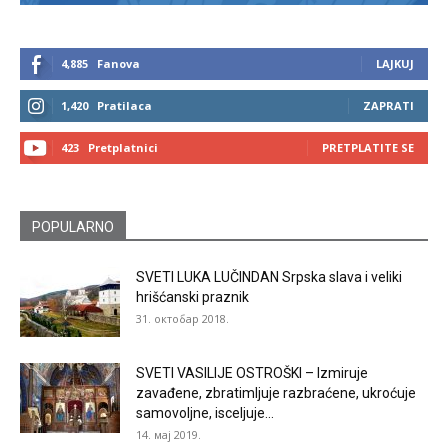
4,885
Fanova
LAJKUJ
1,420
Pratilaca
ZAPRATI
423
Pretplatnici
PRETPLATITE SE
POPULARNO
SVETI LUKA LUČINDAN Srpska slava i veliki
hrišćanski praznik
31. октобар 2018.
SVETI VASILIJE OSTROŠKI – Izmiruje
zavađene, zbratimljuje razbraćene, ukroćuje
samovoljne, isceljuje...
14. мај 2019.