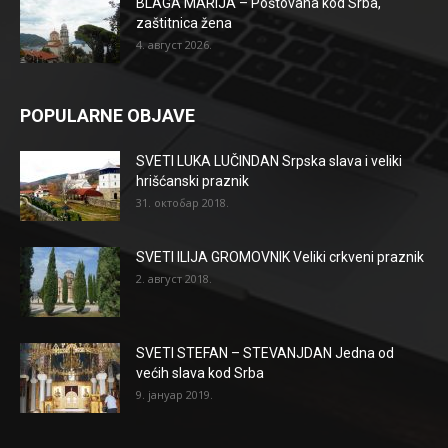
BLAGA MARIJA – Poštovana kod Srba,
zaštitnica žena
4. август 2026.
POPULARNE OBJAVE
SVETI LUKA LUČINDAN Srpska slava i veliki
hrišćanski praznik
31. октобар 2018.
SVETI ILIJA GROMOVNIK Veliki crkveni praznik
2. август 2018.
SVETI STEFAN – STEVANJDAN Jedna od
većih slava kod Srba
9. јануар 2019.