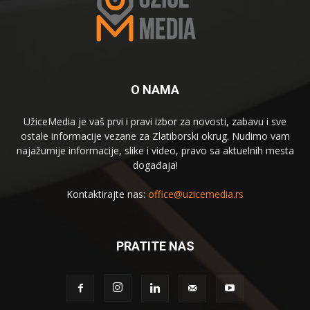
O NAMA
UžiceMedia je vaš prvi i pravi izbor za novosti, zabavu i sve
ostale informacije vezane za Zlatiborski okrug. Nudimo vam
najažurnije informacije, slike i video, pravo sa aktuelnih mesta
događaja!
Kontaktirajte nas:
office@uzicemedia.rs
PRATITE NAS