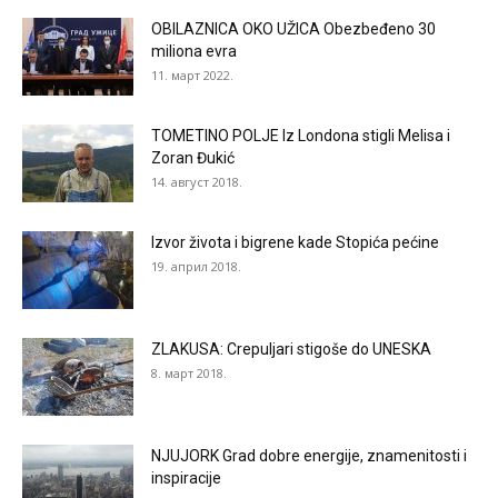
OBILAZNICA OKO UŽICA Obezbeđeno 30
miliona evra
11. март 2022.
TOMETINO POLJE Iz Londona stigli Melisa i
Zoran Đukić
14. август 2018.
Izvor života i bigrene kade Stopića pećine
19. април 2018.
ZLAKUSA: Crepuljari stigoše do UNESKA
8. март 2018.
NJUJORK Grad dobre energije, znamenitosti i
inspiracije