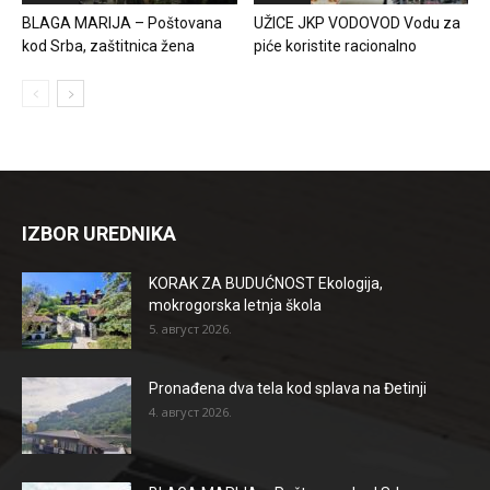
BLAGA MARIJA – Poštovana
UŽICE JKP VODOVOD Vodu za
kod Srba, zaštitnica žena
piće koristite racionalno
IZBOR UREDNIKA
KORAK ZA BUDUĆNOST Ekologija,
mokrogorska letnja škola
5. август 2026.
Pronađena dva tela kod splava na Đetinji
4. август 2026.