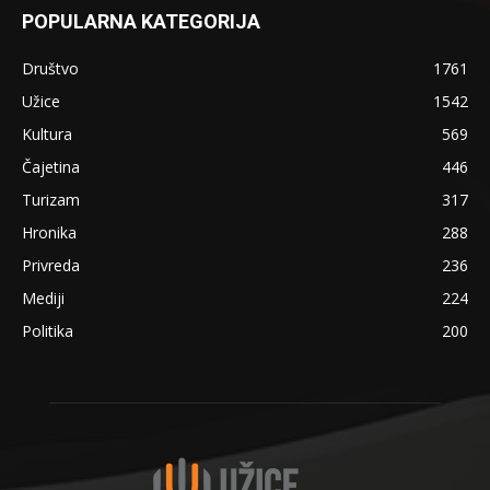
POPULARNA KATEGORIJA
Društvo
1761
Užice
1542
Kultura
569
Čajetina
446
Turizam
317
Hronika
288
Privreda
236
Mediji
224
Politika
200