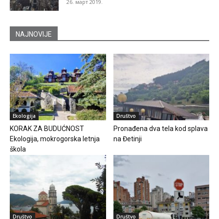
26. март 2019.
NAJNOVIJE
Ekologija
Društvo
KORAK ZA BUDUĆNOST
Pronađena dva tela kod splava
Ekologija, mokrogorska letnja
na Đetinji
škola
Društvo
Društvo