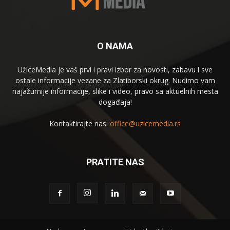
O NAMA
UžiceMedia je vaš prvi i pravi izbor za novosti, zabavu i sve
ostale informacije vezane za Zlatiborski okrug. Nudimo vam
najažurnije informacije, slike i video, pravo sa aktuelnih mesta
događaja!
Kontaktirajte nas:
office@uzicemedia.rs
PRATITE NAS