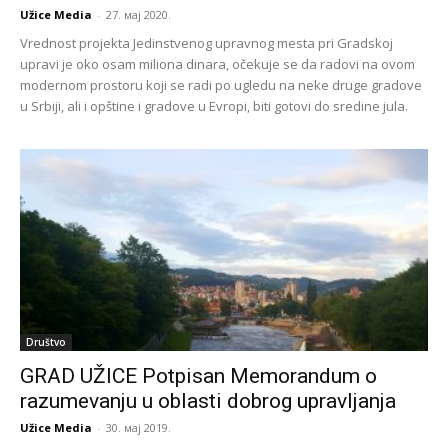
Užice Media
-
27. мај 2020.
Vrednost projekta Jedinstvenog upravnog mesta pri Gradskoj
upravi je oko osam miliona dinara, očekuje se da radovi na ovom
modernom prostoru koji se radi po ugledu na neke druge gradove
u Srbiji, ali i opštine i gradove u Evropi, biti gotovi do sredine jula.
Društvo
GRAD UŽICE Potpisan Memorandum o
razumevanju u oblasti dobrog upravljanja
Užice Media
-
30. мај 2019.