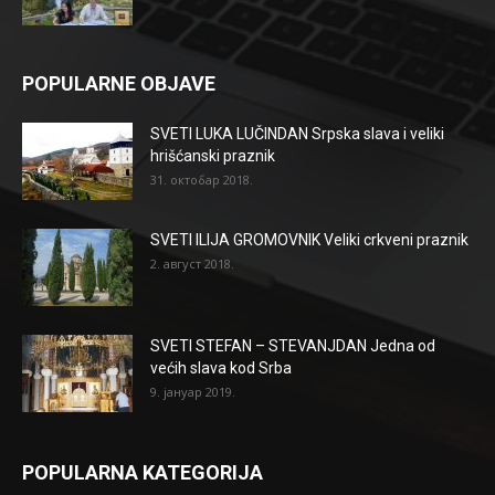
POPULARNE OBJAVE
SVETI LUKA LUČINDAN Srpska slava i veliki
hrišćanski praznik
31. октобар 2018.
SVETI ILIJA GROMOVNIK Veliki crkveni praznik
2. август 2018.
SVETI STEFAN – STEVANJDAN Jedna od
većih slava kod Srba
9. јануар 2019.
POPULARNA KATEGORIJA