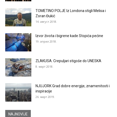
TOMETINO POLJE Iz Londona stigli Melisa i
Zoran Đukić
14. август 2018.
Izvor života i bigrene kade Stopića pećine
19. април 2018.
ZLAKUSA: Crepuljari stigoše do UNESKA
8. март 2018.
NJUJORK Grad dobre energije, znamenitosti i
inspiracije
26. март 2019.
NAJNOVIJE