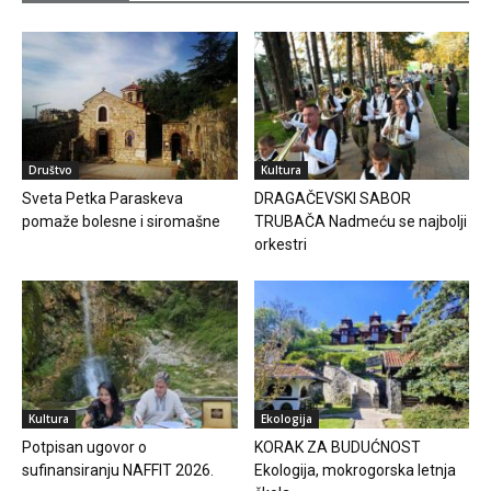
Društvo
Kultura
Sveta Petka Paraskeva
DRAGAČEVSKI SABOR
pomaže bolesne i siromašne
TRUBAČA Nadmeću se najbolji
orkestri
Kultura
Ekologija
Potpisan ugovor o
KORAK ZA BUDUĆNOST
sufinansiranju NAFFIT 2026.
Ekologija, mokrogorska letnja