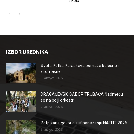
škola
IZBOR UREDNIKA
Sveta Petka Paraskeva pomaže bolesne i
siromašne
8. август 2026.
DRAGAČEVSKI SABOR TRUBAČA Nadmeću
se najbolji orkestri
7. август 2026.
Potpisan ugovor o sufinansiranju NAFFIT 2026.
6. август 2026.