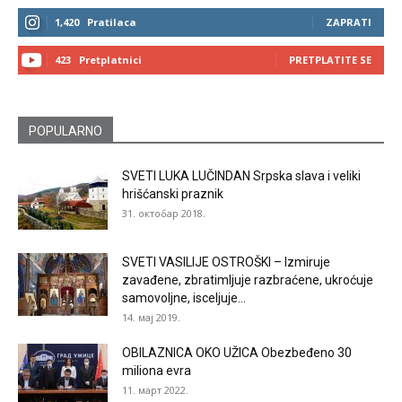
1,420
Pratilaca
ZAPRATI
423
Pretplatnici
PRETPLATITE SE
POPULARNO
SVETI LUKA LUČINDAN Srpska slava i veliki
hrišćanski praznik
31. октобар 2018.
SVETI VASILIJE OSTROŠKI – Izmiruje
zavađene, zbratimljuje razbraćene, ukroćuje
samovoljne, isceljuje...
14. мај 2019.
OBILAZNICA OKO UŽICA Obezbeđeno 30
miliona evra
11. март 2022.