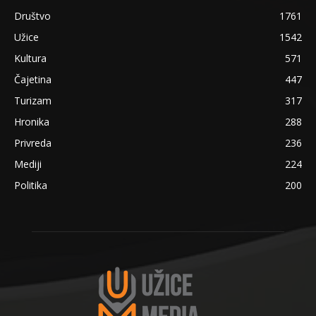
Društvo
1761
Užice
1542
Kultura
571
Čajetina
447
Turizam
317
Hronika
288
Privreda
236
Mediji
224
Politika
200