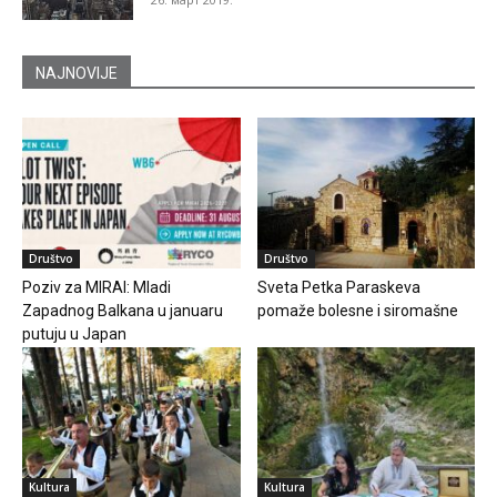
NAJNOVIJE
Društvo
Društvo
Poziv za MIRAI: Mladi
Sveta Petka Paraskeva
Zapadnog Balkana u januaru
pomaže bolesne i siromašne
putuju u Japan
Kultura
Kultura