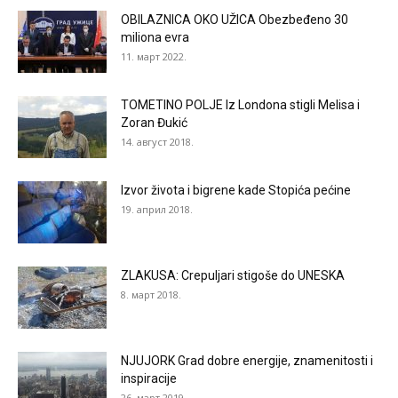
OBILAZNICA OKO UŽICA Obezbeđeno 30
miliona evra
11. март 2022.
TOMETINO POLJE Iz Londona stigli Melisa i
Zoran Đukić
14. август 2018.
Izvor života i bigrene kade Stopića pećine
19. април 2018.
ZLAKUSA: Crepuljari stigoše do UNESKA
8. март 2018.
NJUJORK Grad dobre energije, znamenitosti i
inspiracije
26. март 2019.