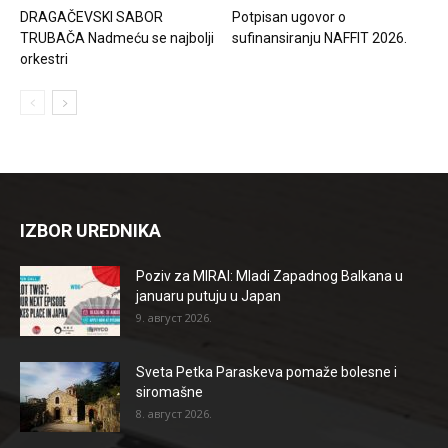
DRAGAČEVSKI SABOR
Potpisan ugovor o
TRUBAČA Nadmeću se najbolji
sufinansiranju NAFFIT 2026.
orkestri
IZBOR UREDNIKA
Poziv za MIRAI: Mladi Zapadnog Balkana u
januaru putuju u Japan
9. август 2026.
Sveta Petka Paraskeva pomaže bolesne i
siromašne
8. август 2026.