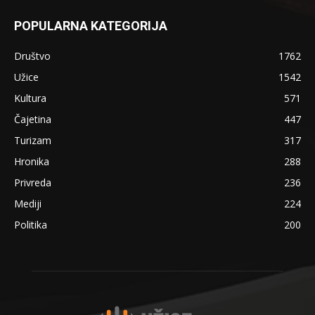
POPULARNA KATEGORIJA
Društvo
1762
Užice
1542
Kultura
571
Čajetina
447
Turizam
317
Hronika
288
Privreda
236
Mediji
224
Politika
200