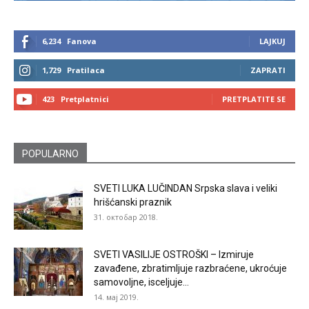
6,234
Fanova
LAJKUJ
1,729
Pratilaca
ZAPRATI
423
Pretplatnici
PRETPLATITE SE
POPULARNO
SVETI LUKA LUČINDAN Srpska slava i veliki
hrišćanski praznik
31. октобар 2018.
SVETI VASILIJE OSTROŠKI – Izmiruje
zavađene, zbratimljuje razbraćene, ukroćuje
samovoljne, isceljuje...
14. мај 2019.