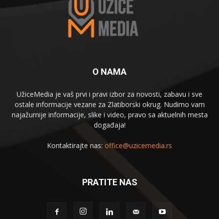
O NAMA
UžiceMedia je vaš prvi i pravi izbor za novosti, zabavu i sve
ostale informacije vezane za Zlatiborski okrug. Nudimo vam
najažurnije informacije, slike i video, pravo sa aktuelnih mesta
događaja!
Kontaktirajte nas:
office@uzicemedia.rs
PRATITE NAS