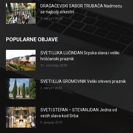
DRAGAČEVSKI SABOR TRUBAČA Nadmeću
se najbolji orkestri
7. август 2026.
POPULARNE OBJAVE
SVETI LUKA LUČINDAN Srpska slava i veliki
hrišćanski praznik
31. октобар 2018.
SVETI ILIJA GROMOVNIK Veliki crkveni praznik
2. август 2018.
SVETI STEFAN – STEVANJDAN Jedna od
većih slava kod Srba
9. јануар 2019.