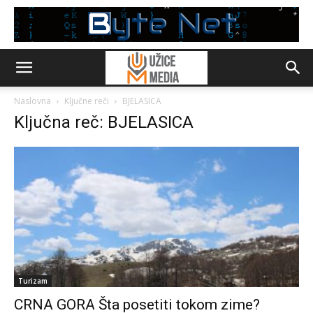
Naslovna
Ključne reči
BJELASICA
Ključna reč: BJELASICA
Turizam
CRNA GORA Šta posetiti tokom zime?