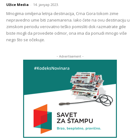
Užice Media
-
14. јануар 2023.
Mnogima omiljena letnja destinacija, Crna Gora tokom zime
nepravedno ume biti zanemarena. Iako ćete na ovu destinaciju u
zimskom periodu verovatno teško pomisliti dok razmatrate gde
biste mogli da provedete odmor, ona ima da ponudi mnogo više
nego što se očekuje.
- Advertisement -