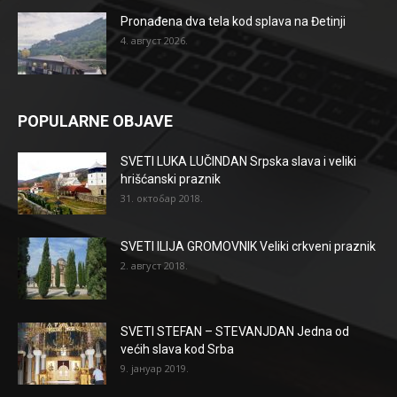
Pronađena dva tela kod splava na Đetinji
4. август 2026.
POPULARNE OBJAVE
SVETI LUKA LUČINDAN Srpska slava i veliki
hrišćanski praznik
31. октобар 2018.
SVETI ILIJA GROMOVNIK Veliki crkveni praznik
2. август 2018.
SVETI STEFAN – STEVANJDAN Jedna od
većih slava kod Srba
9. јануар 2019.