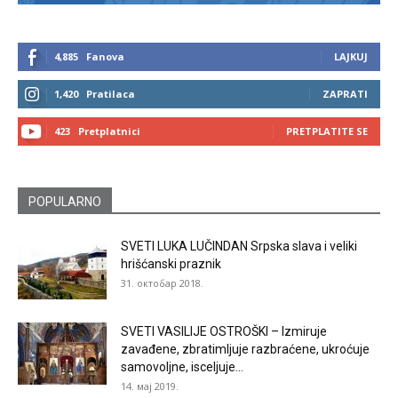
4,885
Fanova
LAJKUJ
1,420
Pratilaca
ZAPRATI
423
Pretplatnici
PRETPLATITE SE
POPULARNO
SVETI LUKA LUČINDAN Srpska slava i veliki
hrišćanski praznik
31. октобар 2018.
SVETI VASILIJE OSTROŠKI – Izmiruje
zavađene, zbratimljuje razbraćene, ukroćuje
samovoljne, isceljuje...
14. мај 2019.