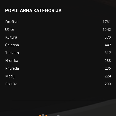
POPULARNA KATEGORIJA
Društvo
1761
Užice
1542
Kultura
570
Čajetina
447
Turizam
317
Hronika
288
Privreda
236
Mediji
224
Politika
200