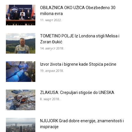
OBILAZNICA OKO UŽICA Obezbeđeno 30
miliona evra
11. март 2022.
TOMETINO POLJE Iz Londona stigli Melisa i
Zoran Đukić
14. август 2018.
Izvor života i bigrene kade Stopića pećine
19. април 2018.
ZLAKUSA: Crepuljari stigoše do UNESKA
8. март 2018.
NJUJORK Grad dobre energije, znamenitosti i
inspiracije