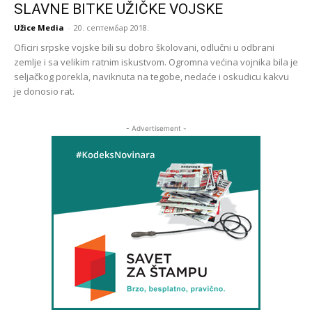
SLAVNE BITKE UŽIČKE VOJSKE
Užice Media
-
20. септембар 2018.
Oficiri srpske vojske bili su dobro školovani, odlučni u odbrani
zemlje i sa velikim ratnim iskustvom. Ogromna većina vojnika bila je
seljačkog porekla, naviknuta na tegobe, nedaće i oskudicu kakvu
je donosio rat.
- Advertisement -