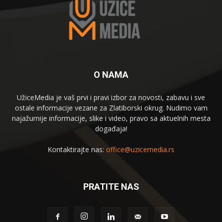
O NAMA
UžiceMedia je vaš prvi i pravi izbor za novosti, zabavu i sve
ostale informacije vezane za Zlatiborski okrug. Nudimo vam
najažurnije informacije, slike i video, pravo sa aktuelnih mesta
događaja!
Kontaktirajte nas:
office@uzicemedia.rs
PRATITE NAS