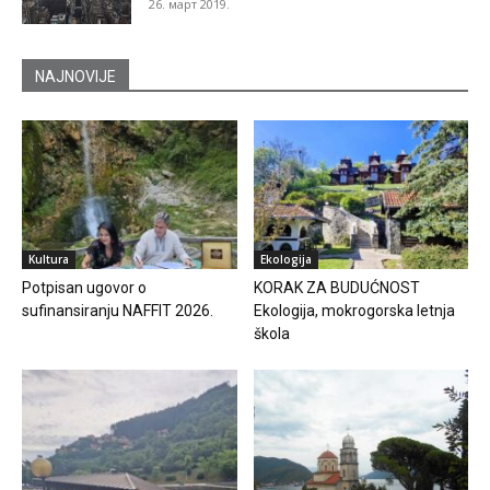
26. март 2019.
NAJNOVIJE
Kultura
Ekologija
Potpisan ugovor o
KORAK ZA BUDUĆNOST
sufinansiranju NAFFIT 2026.
Ekologija, mokrogorska letnja
škola