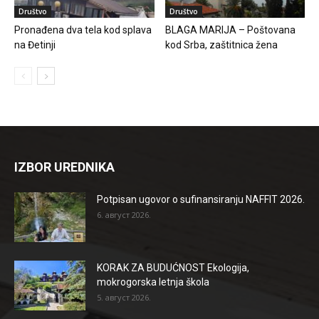
Društvo
Društvo
Pronađena dva tela kod splava
BLAGA MARIJA – Poštovana
na Đetinji
kod Srba, zaštitnica žena
IZBOR UREDNIKA
Potpisan ugovor o sufinansiranju NAFFIT 2026.
6. август 2026.
KORAK ZA BUDUĆNOST Ekologija,
mokrogorska letnja škola
5. август 2026.