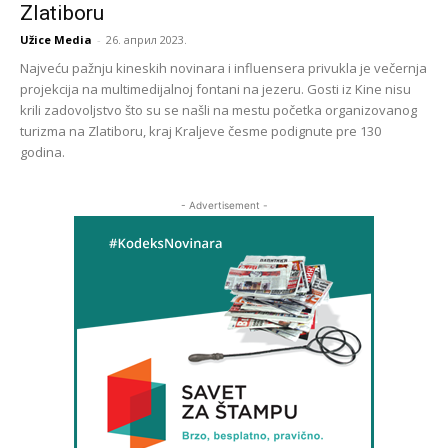
Zlatiboru
Užice Media
-
26. април 2023.
Najveću pažnju kineskih novinara i influensera privukla je večernja
projekcija na multimedijalnoj fontani na jezeru. Gosti iz Kine nisu
krili zadovoljstvo što su se našli na mestu početka organizovanog
turizma na Zlatiboru, kraj Kraljeve česme podignute pre 130
godina.
- Advertisement -