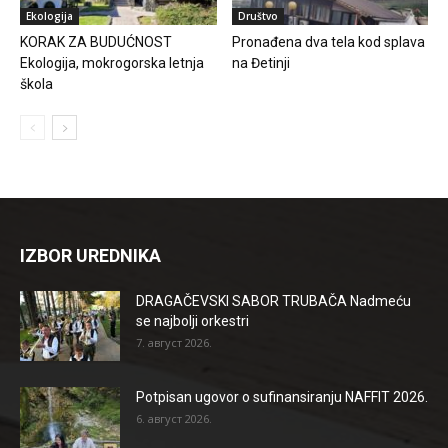
Ekologija
Društvo
KORAK ZA BUDUĆNOST
Pronađena dva tela kod splava
Ekologija, mokrogorska letnja
na Đetinji
škola
IZBOR UREDNIKA
DRAGAČEVSKI SABOR TRUBAČA Nadmeću
se najbolji orkestri
7. август 2026.
Potpisan ugovor o sufinansiranju NAFFIT 2026.
6. август 2026.