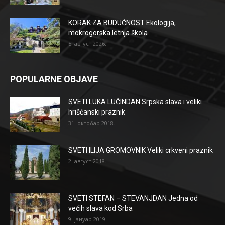
KORAK ZA BUDUĆNOST Ekologija,
mokrogorska letnja škola
5. август 2026.
POPULARNE OBJAVE
SVETI LUKA LUČINDAN Srpska slava i veliki
hrišćanski praznik
31. октобар 2018.
SVETI ILIJA GROMOVNIK Veliki crkveni praznik
2. август 2018.
SVETI STEFAN – STEVANJDAN Jedna od
većih slava kod Srba
9. јануар 2019.