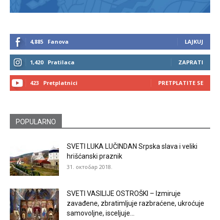
4,885
Fanova
LAJKUJ
1,420
Pratilaca
ZAPRATI
423
Pretplatnici
PRETPLATITE SE
POPULARNO
SVETI LUKA LUČINDAN Srpska slava i veliki
hrišćanski praznik
31. октобар 2018.
SVETI VASILIJE OSTROŠKI – Izmiruje
zavađene, zbratimljuje razbraćene, ukroćuje
samovoljne, isceljuje...