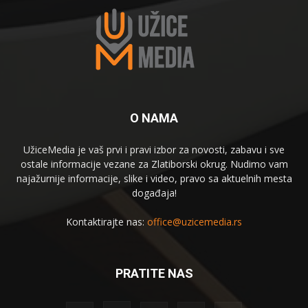
O NAMA
UžiceMedia je vaš prvi i pravi izbor za novosti, zabavu i sve
ostale informacije vezane za Zlatiborski okrug. Nudimo vam
najažurnije informacije, slike i video, pravo sa aktuelnih mesta
događaja!
Kontaktirajte nas:
office@uzicemedia.rs
PRATITE NAS