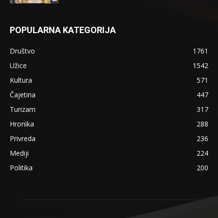
POPULARNA KATEGORIJA
Društvo
1761
Užice
1542
Kultura
571
Čajetina
447
Turizam
317
Hronika
288
Privreda
236
Mediji
224
Politika
200