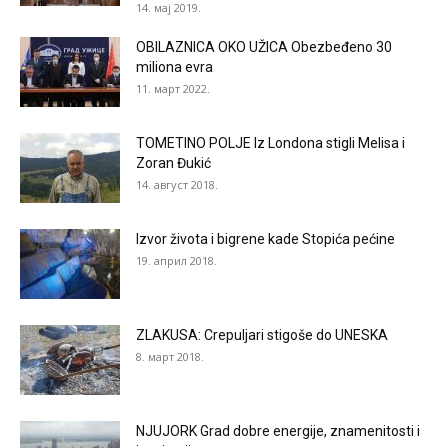
14. мај 2019.
OBILAZNICA OKO UŽICA Obezbeđeno 30
miliona evra
11. март 2022.
TOMETINO POLJE Iz Londona stigli Melisa i
Zoran Đukić
14. август 2018.
Izvor života i bigrene kade Stopića pećine
19. април 2018.
ZLAKUSA: Crepuljari stigoše do UNESKA
8. март 2018.
NJUJORK Grad dobre energije, znamenitosti i