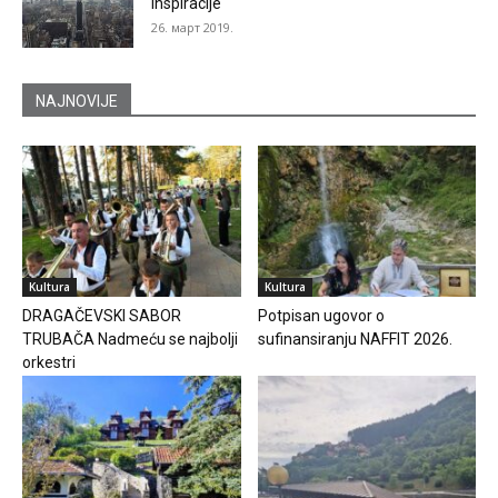
inspiracije
26. март 2019.
NAJNOVIJE
Kultura
Kultura
DRAGAČEVSKI SABOR
Potpisan ugovor o
TRUBAČA Nadmeću se najbolji
sufinansiranju NAFFIT 2026.
orkestri