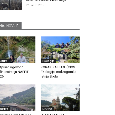
26. март 2019.
NAJNOVIJE
ultura
Ekologija
tpisan ugovor o
KORAK ZA BUDUĆNOST
finansiranju NAFFIT
Ekologija, mokrogorska
26.
letnja škola
ruštvo
Društvo