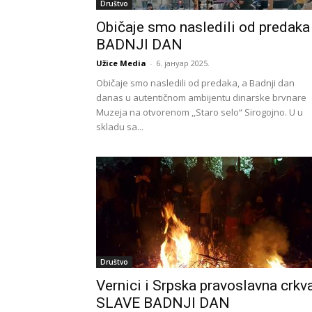
Društvo
Običaje smo nasledili od predaka
BADNJI DAN
Užice Media
-
6. јануар 2025.
Običaje smo nasledili od predaka, a Badnji dan
danas u autentičnom ambijentu dinarske brvnare
Muzeja na otvorenom ,,Staro selo“ Sirogojno. U u
skladu sa...
Društvo
Vernici i Srpska pravoslavna crkv
SLAVE BADNJI DAN