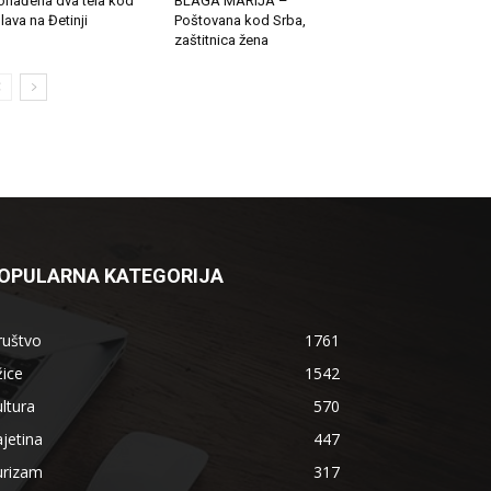
onađena dva tela kod
BLAGA MARIJA –
lava na Đetinji
Poštovana kod Srba,
zaštitnica žena
OPULARNA KATEGORIJA
ruštvo
1761
ice
1542
ltura
570
jetina
447
urizam
317