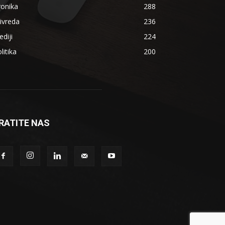
ronika
288
ivreda
236
diji
224
litika
200
RATITE NAS