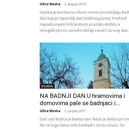
Užice Media
-
6. јануар 2024.
Srpska pravoslavna crkva i vernici proslavljaju Bad
dan koji je najstrožiji dan božićnog posta. Prethodi
najradosnijem hrišćanskom prazniku Božiću a
mnogobrojni su narodni običaji vazani za ovaj dan.
Društvo
NA BADNJI DAN U hramovima i
domovima pale se badnjaci i...
Užice Media
-
6. јануар 2021.
Dan uoči Božića je Badnji dan. Naziv je dobio po to
što se toga dana seče badnjak i unosi u kuću. Sa