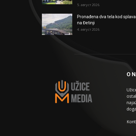
5. август 2026.
Pronađena dva tela kod splava
na Đetinji
4. август 2026.
O 
Užic
osta
naja
doga
Kont