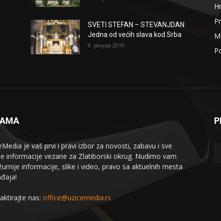
H
Pr
SVETI STEFAN – STEVANJDAN
Jedna od većih slava kod Srba
Me
9. јануар 2019.
Po
NAMA
P
eMedia je vaš prvi i pravi izbor za novosti, zabavu i sve
le informacije vezane za Zlatiborski okrug. Nudimo vam
žurnije informacije, slike i video, pravo sa aktuelnih mesta
đaja!
aktirajte nas:
office@uzicemedia.rs