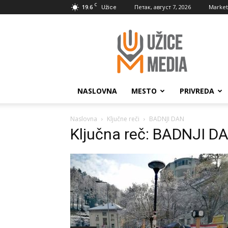
C
19.6
Петак, август 7, 2026
Market
Užice
UžiceMedia
NASLOVNA
MESTO
PRIVREDA
Naslovna
Ključne reči
BADNJI DAN
Ključna reč: BADNJI D