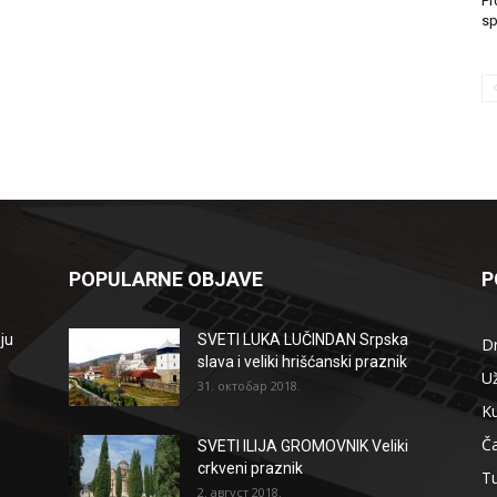
Pr
sp
POPULARNE OBJAVE
P
ju
SVETI LUKA LUČINDAN Srpska
D
slava i veliki hrišćanski praznik
Už
31. октобар 2018.
Ku
Ča
SVETI ILIJA GROMOVNIK Veliki
crkveni praznik
T
2. август 2018.