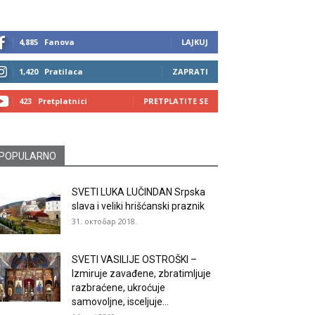
4,885
Fanova
LAJKUJ
1,420
Pratilaca
ZAPRATI
423
Pretplatnici
PRETPLATITE SE
POPULARNO
SVETI LUKA LUČINDAN Srpska
slava i veliki hrišćanski praznik
31. октобар 2018.
SVETI VASILIJE OSTROŠKI –
Izmiruje zavađene, zbratimljuje
razbraćene, ukroćuje
samovoljne, isceljuje...