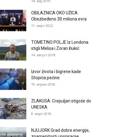
14. мај 2019.
OBILAZNICA OKO UŽICA
Obezbeđeno 30 miliona evra
11. март 2022.
TOMETINO POLJE Iz Londona
stigli Melisa i Zoran Đukić
14. август 2018.
Izvor života i bigrene kade
Stopića pećine
19. април 2018.
ZLAKUSA: Crepuljari stigoše do
UNESKA
8. март 2018.
NJUJORK Grad dobre energije,
znamenitosti i inspiracije