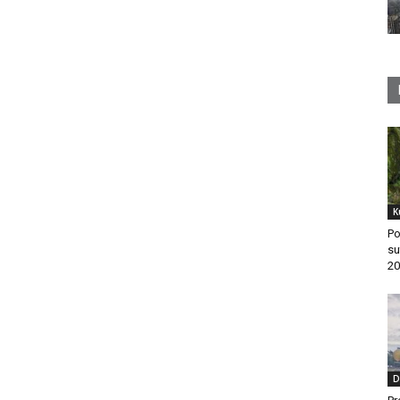
K
Po
su
20
D