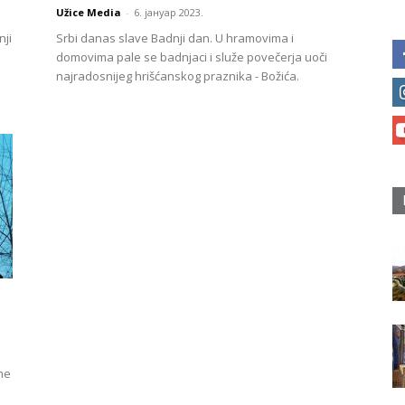
Užice Media
-
6. јануар 2023.
nji
Srbi danas slave Badnji dan. U hramovima i
domovima pale se badnjaci i služe povečerja uoči
najradosnijeg hrišćanskog praznika - Božića.
me