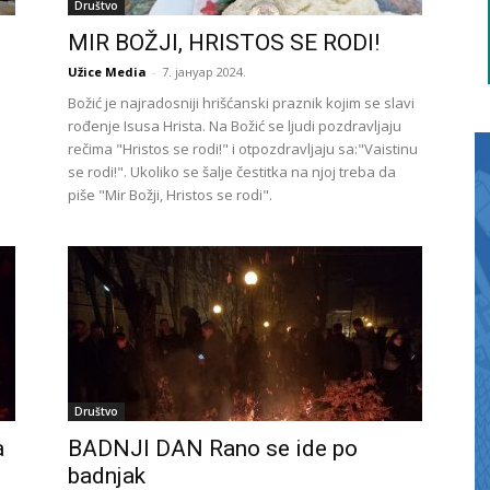
Društvo
MIR BOŽJI, HRISTOS SE RODI!
Užice Media
-
7. јануар 2024.
Božić je najradosniji hrišćanski praznik kojim se slavi
rođenje Isusa Hrista. Na Božić se ljudi pozdravljaju
rečima "Hristos se rodi!" i otpozdravljaju sa:"Vaistinu
se rodi!". Ukoliko se šalje čestitka na njoj treba da
piše "Mir Božji, Hristos se rodi".
Društvo
a
BADNJI DAN Rano se ide po
badnjak