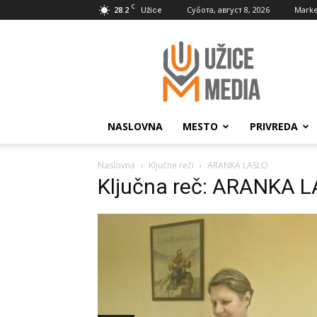
C
28.2
Субота, август 8, 2026
Marke
Užice
UžiceMedia
NASLOVNA
MESTO
PRIVREDA
Naslovna
Ključne reči
ARANKA LASLO
Ključna reč: ARANKA 