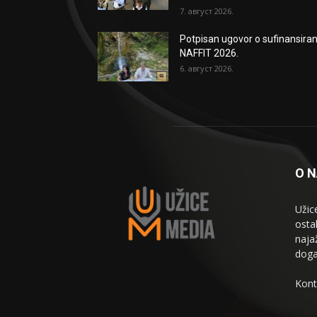
7. август 2026.
Potpisan ugovor o sufinansiran
NAFFIT 2026.
6. август 2026.
O 
Užic
osta
naja
doga
Kont