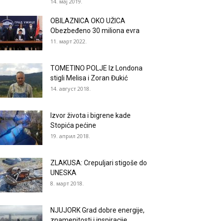
14. мај 2019.
OBILAZNICA OKO UŽICA
Obezbeđeno 30 miliona evra
11. март 2022.
TOMETINO POLJE Iz Londona
stigli Melisa i Zoran Đukić
14. август 2018.
Izvor života i bigrene kade
Stopića pećine
19. април 2018.
ZLAKUSA: Crepuljari stigoše do
UNESKA
8. март 2018.
NJUJORK Grad dobre energije,
znamenitosti i inspiracije