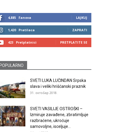
4,885
Fanova
LAJKUJ
1,420
Pratilaca
ZAPRATI
423
Pretplatnici
PRETPLATITE SE
POPULARNO
SVETI LUKA LUČINDAN Srpska
slava i veliki hrišćanski praznik
31. октобар 2018.
SVETI VASILIJE OSTROŠKI –
Izmiruje zavađene, zbratimljuje
razbraćene, ukroćuje
samovoljne, isceljuje...