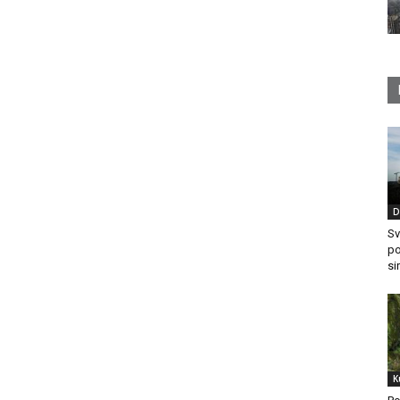
D
Sv
po
si
K