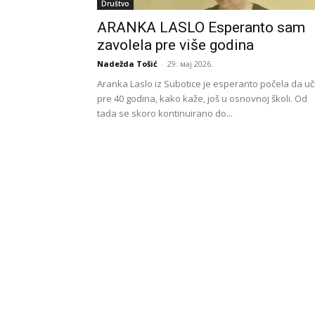
Društvo
ARANKA LASLO Esperanto sam
zavolela pre više godina
Nadežda Tošić
-
29. мај 2026.
Aranka Laslo iz Subotice je esperanto počela da uč
pre 40 godina, kako kaže, još u osnovnoj školi. Od
tada se skoro kontinuirano do...