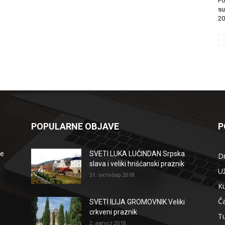
Po
su
20
POPULARNE OBJAVE
P
že
SVETI LUKA LUČINDAN Srpska
D
slava i veliki hrišćanski praznik
Už
31. октобар 2018.
Ku
Ča
SVETI ILIJA GROMOVNIK Veliki
crkveni praznik
T
2. август 2018.