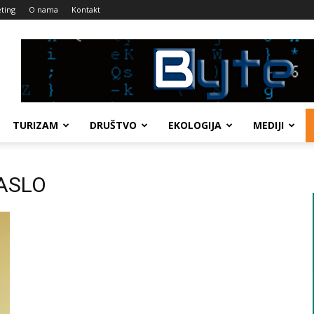
ting
O nama
Kontakt
TURIZAM
DRUŠTVO
EKOLOGIJA
MEDIJI
LASLO