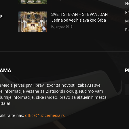
H
Pr
SVETI STEFAN – STEVANJDAN
ju
Jedna od većih slava kod Srba
Me
9. јануар 2019.
Po
NAMA
P
eMedia je vaš prvi i pravi izbor za novosti, zabavu i sve
le informacije vezane za Zlatiborski okrug. Nudimo vam
žurnije informacije, slike i video, pravo sa aktuelnih mesta
đaja!
aktirajte nas:
office@uzicemedia.rs