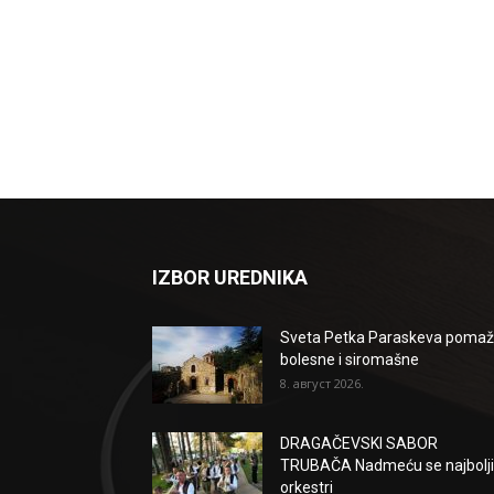
IZBOR UREDNIKA
Sveta Petka Paraskeva poma
bolesne i siromašne
8. август 2026.
DRAGAČEVSKI SABOR
TRUBAČA Nadmeću se najbolji
orkestri