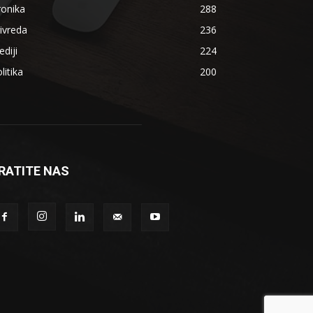
ronika
288
ivreda
236
diji
224
litika
200
RATITE NAS