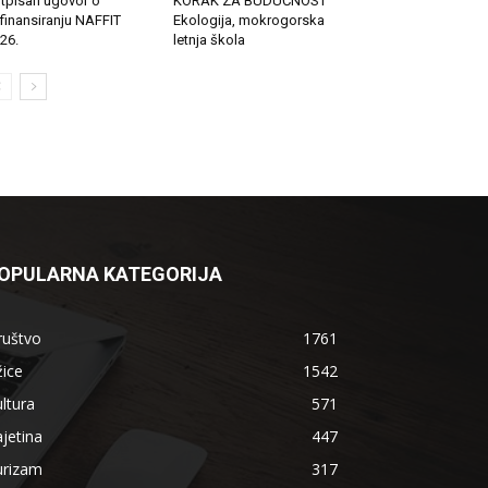
tpisan ugovor o
KORAK ZA BUDUĆNOST
finansiranju NAFFIT
Ekologija, mokrogorska
26.
letnja škola
OPULARNA KATEGORIJA
ruštvo
1761
ice
1542
ltura
571
jetina
447
urizam
317