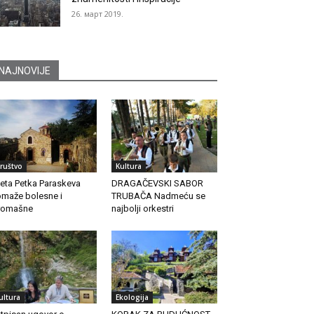
26. март 2019.
NAJNOVIJE
ruštvo
Kultura
eta Petka Paraskeva
DRAGAČEVSKI SABOR
maže bolesne i
TRUBAČA Nadmeću se
romašne
najbolji orkestri
ultura
Ekologija