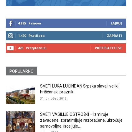
4,885
Fanova
LAJKUJ
1,420
Pratilaca
ZAPRATI
423
Pretplatnici
PRETPLATITE SE
POPULARNO
SVETI LUKA LUČINDAN Srpska slava i veliki
hrišćanski praznik
31. октобар 2018.
SVETI VASILIJE OSTROŠKI – Izmiruje
zavađene, zbratimljuje razbraćene, ukroćuje
samovoljne, isceljuje...