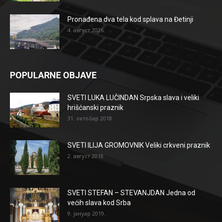
Pronađena dva tela kod splava na Đetinji
4. август 2026.
POPULARNE OBJAVE
SVETI LUKA LUČINDAN Srpska slava i veliki
hrišćanski praznik
31. октобар 2018.
SVETI ILIJA GROMOVNIK Veliki crkveni praznik
2. август 2018.
SVETI STEFAN – STEVANJDAN Jedna od
većih slava kod Srba
9. јануар 2019.