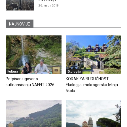
26. март 2019.
NAJNOVIJE
Kultura
Ekologija
Potpisan ugovor o
KORAK ZA BUDUĆNOST
sufinansiranju NAFFIT 2026.
Ekologija, mokrogorska letnja
škola