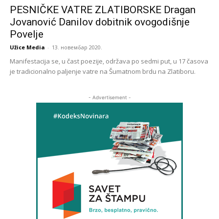
PESNIČKE VATRE ZLATIBORSKE Dragan
Jovanović Danilov dobitnik ovogodišnje
Povelje
Užice Media
-
13. новембар 2020.
Manifestacija se, u čast poezije, održava po sedmi put, u 17 časova
je tradicionalno paljenje vatre na Šumatnom brdu na Zlatiboru.
- Advertisement -