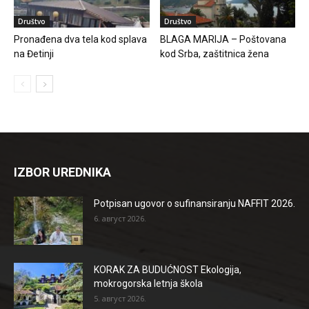
Društvo
Društvo
Pronađena dva tela kod splava
BLAGA MARIJA – Poštovana
na Đetinji
kod Srba, zaštitnica žena
IZBOR UREDNIKA
Potpisan ugovor o sufinansiranju NAFFIT 2026.
6. август 2026.
KORAK ZA BUDUĆNOST Ekologija,
mokrogorska letnja škola
5. август 2026.