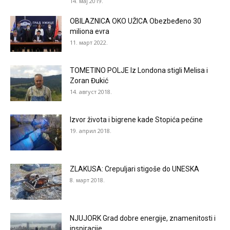
14. мај 2019.
OBILAZNICA OKO UŽICA Obezbeđeno 30
miliona evra
11. март 2022.
TOMETINO POLJE Iz Londona stigli Melisa i
Zoran Đukić
14. август 2018.
Izvor života i bigrene kade Stopića pećine
19. април 2018.
ZLAKUSA: Crepuljari stigoše do UNESKA
8. март 2018.
NJUJORK Grad dobre energije, znamenitosti i
inspiracije