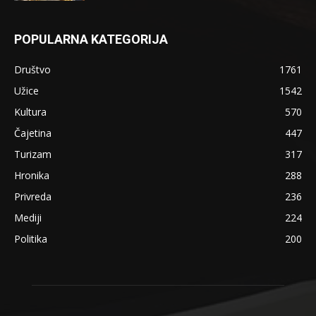
POPULARNA KATEGORIJA
Društvo
1761
Užice
1542
Kultura
570
Čajetina
447
Turizam
317
Hronika
288
Privreda
236
Mediji
224
Politika
200