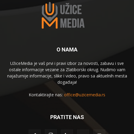
O NAMA
UžiceMedia je vaš prvi i pravi izbor za novosti, zabavu i sve
ostale informacije vezane za Zlatiborski okrug. Nudimo vam
najažurnije informacije, slike i video, pravo sa aktuelnih mesta
događaja!
Kontaktirajte nas:
office@uzicemedia.rs
PRATITE NAS