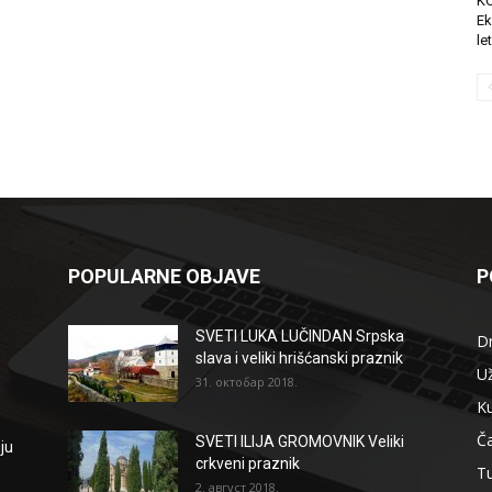
K
Ek
le
POPULARNE OBJAVE
P
SVETI LUKA LUČINDAN Srpska
D
slava i veliki hrišćanski praznik
Už
31. октобар 2018.
Ku
Ča
SVETI ILIJA GROMOVNIK Veliki
ju
crkveni praznik
T
2. август 2018.