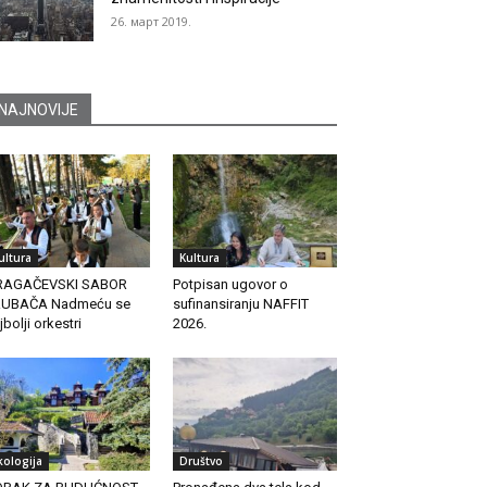
26. март 2019.
NAJNOVIJE
ultura
Kultura
RAGAČEVSKI SABOR
Potpisan ugovor o
RUBAČA Nadmeću se
sufinansiranju NAFFIT
jbolji orkestri
2026.
kologija
Društvo