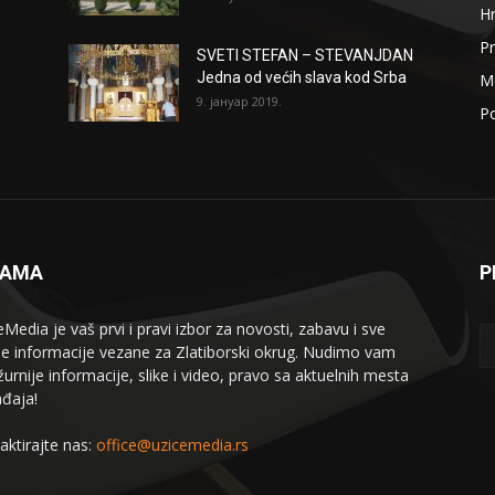
H
Pr
SVETI STEFAN – STEVANJDAN
Jedna od većih slava kod Srba
Me
9. јануар 2019.
Po
NAMA
P
eMedia je vaš prvi i pravi izbor za novosti, zabavu i sve
le informacije vezane za Zlatiborski okrug. Nudimo vam
žurnije informacije, slike i video, pravo sa aktuelnih mesta
đaja!
aktirajte nas:
office@uzicemedia.rs