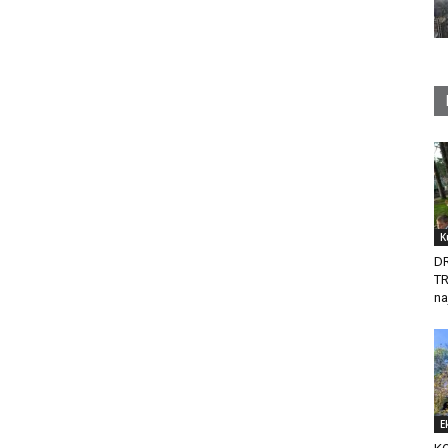
K
D
T
na
E