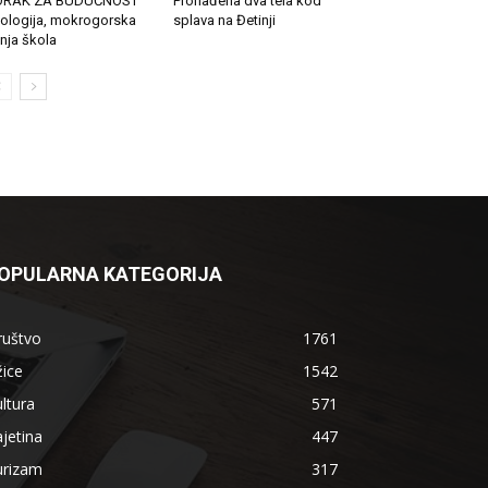
ORAK ZA BUDUĆNOST
Pronađena dva tela kod
ologija, mokrogorska
splava na Đetinji
tnja škola
OPULARNA KATEGORIJA
ruštvo
1761
ice
1542
ltura
571
jetina
447
urizam
317