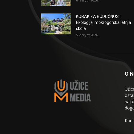
6. август 2026.
KORAK ZA BUDUĆNOST
Ekologija, mokrogorska letnja
škola
5. август 2026.
O 
Užic
osta
naja
doga
Kont