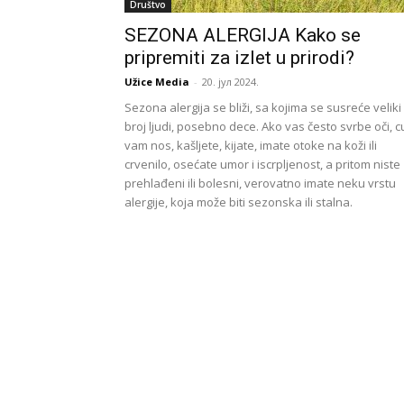
Društvo
SEZONA ALERGIJA Kako se
pripremiti za izlet u prirodi?
Užice Media
-
20. јул 2024.
Sezona alergija se bliži, sa kojima se susreće veliki
broj ljudi, posebno dece. Ako vas često svrbe oči, c
vam nos, kašljete, kijate, imate otoke na koži ili
crvenilo, osećate umor i iscrpljenost, a pritom niste
prehlađeni ili bolesni, verovatno imate neku vrstu
alergije, koja može biti sezonska ili stalna.