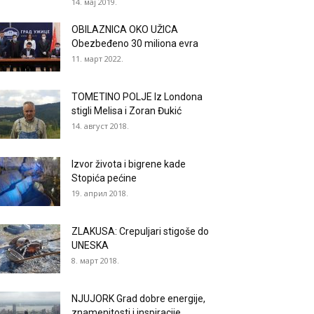
14. мај 2019.
OBILAZNICA OKO UŽICA
Obezbeđeno 30 miliona evra
11. март 2022.
TOMETINO POLJE Iz Londona
stigli Melisa i Zoran Đukić
14. август 2018.
Izvor života i bigrene kade
Stopića pećine
19. април 2018.
ZLAKUSA: Crepuljari stigoše do
UNESKA
8. март 2018.
NJUJORK Grad dobre energije,
znamenitosti i inspiracije