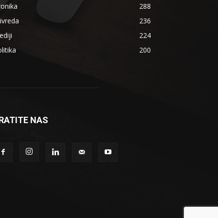
ronika
288
ivreda
236
diji
224
litika
200
RATITE NAS