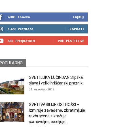
4,885
Fanova
LAJKUJ
1,420
Pratilaca
ZAPRATI
423
Pretplatnici
PRETPLATITE SE
POPULARNO
SVETI LUKA LUČINDAN Srpska
slava i veliki hrišćanski praznik
31. октобар 2018.
SVETI VASILIJE OSTROŠKI –
Izmiruje zavađene, zbratimljuje
razbraćene, ukroćuje
samovoljne, isceljuje...