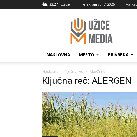
C
33.2
Петак, август 7, 2026
Market
Užice
UžiceMedia
NASLOVNA
MESTO
PRIVREDA
Naslovna
Ključne reči
ALERGEN
Ključna reč: ALERGEN